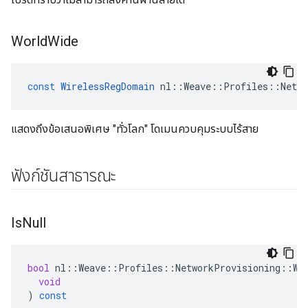
World
Wide
const
WirelessRegDomain
nl
::
Weave
::
Profiles
::
Netw
แสดงถึงข้อเสนอพิเศษ "ทั่วโลก" โดเมนควบคุมระบบไร้สาย
ฟังก์ชันสาธารณะ
Is
Null
bool
nl
::
Weave
::
Profiles
::
NetworkProvisioning
::
Wi
void
)
const