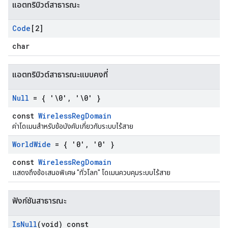
แอตทริบิวต์สาธารณะ
Code
[2]
char
แอตทริบิวต์สาธารณะแบบคงที่
Null
= { '\0'
,
'\0' }
const
WirelessRegDomain
ค่าโดเมนสำหรับข้อบังคับเกี่ยวกับระบบไร้สาย
World
Wide
= { '0'
,
'0' }
const
WirelessRegDomain
แสดงถึงข้อเสนอพิเศษ "ทั่วโลก" โดเมนควบคุมระบบไร้สาย
ฟังก์ชันสาธารณะ
Is
Null
(void) const