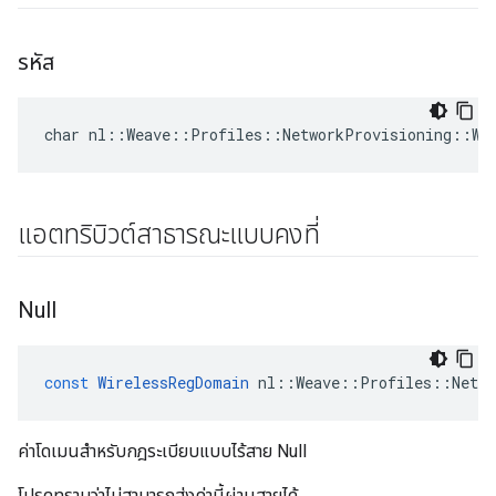
รหัส
char nl::Weave::Profiles::NetworkProvisioning::Wi
แอตทริบิวต์สาธารณะแบบคงที่
Null
const
WirelessRegDomain
nl
::
Weave
::
Profiles
::
Netw
ค่าโดเมนสำหรับกฎระเบียบแบบไร้สาย Null
โปรดทราบว่าไม่สามารถส่งค่านี้ผ่านสายได้