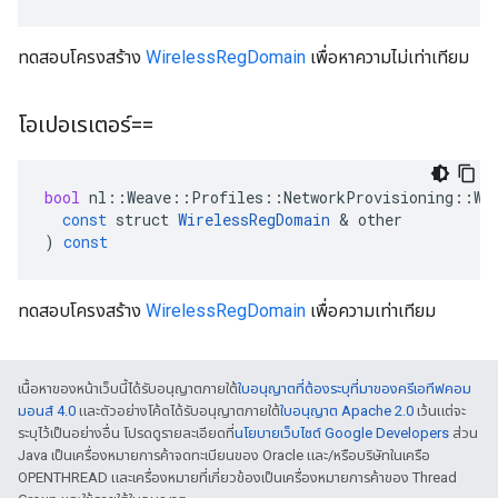
ทดสอบโครงสร้าง
WirelessRegDomain
เพื่อหาความไม่เท่าเทียม
โอเปอเรเตอร์==
bool
nl
::
Weave
::
Profiles
::
NetworkProvisioning
::
Wi
const
struct
WirelessRegDomain
&
other
)
const
ทดสอบโครงสร้าง
WirelessRegDomain
เพื่อความเท่าเทียม
เนื้อหาของหน้าเว็บนี้ได้รับอนุญาตภายใต้
ใบอนุญาตที่ต้องระบุที่มาของครีเอทีฟคอม
มอนส์ 4.0
และตัวอย่างโค้ดได้รับอนุญาตภายใต้
ใบอนุญาต Apache 2.0
เว้นแต่จะ
ระบุไว้เป็นอย่างอื่น โปรดดูรายละเอียดที่
นโยบายเว็บไซต์ Google Developers
ส่วน
Java เป็นเครื่องหมายการค้าจดทะเบียนของ Oracle และ/หรือบริษัทในเครือ
OPENTHREAD และเครื่องหมายที่เกี่ยวข้องเป็นเครื่องหมายการค้าของ Thread