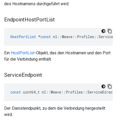
des Hostnamens durchgeführt wird.
Endpoint
Host
Port
List
HostPortList
*
const
nl
::
Weave
::
Profiles
::
ServiceD
Ein
HostPortList
-Objekt, das den Hostnamen und den Port
für die Verbindung enthält.
Service
Endpoint
const
uint64_t
nl
::
Weave
::
Profiles
::
ServiceDirecto
Der Dienstendpunkt, zu dem die Verbindung hergestellt
wird.