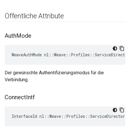
Öffentliche Attribute
Auth
Mode
WeaveAuthMode nl::Weave::Profiles::ServiceDirector
Der gewünschte Authentifizierungsmodus für die
Verbindung.
Connect
Intf
InterfaceId nl::Weave::Profiles::ServiceDirectory: