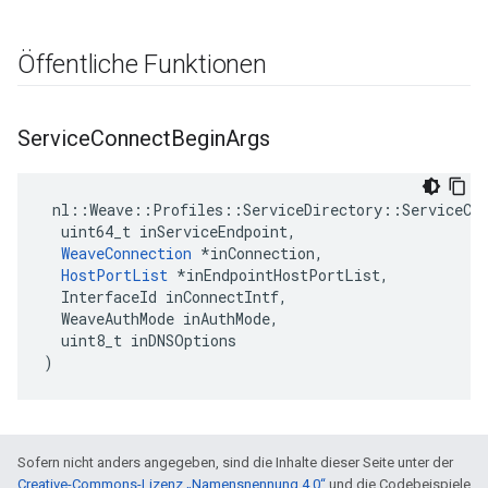
Öffentliche Funktionen
Service
Connect
Begin
Args
 nl::Weave::Profiles::ServiceDirectory::ServiceCon
  uint64_t inServiceEndpoint,

WeaveConnection
 *inConnection,

HostPortList
 *inEndpointHostPortList,

  InterfaceId inConnectIntf,

  WeaveAuthMode inAuthMode,

  uint8_t inDNSOptions

)
Sofern nicht anders angegeben, sind die Inhalte dieser Seite unter der
Creative-Commons-Lizenz „Namensnennung 4.0“
und die Codebeispiele