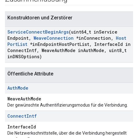
Konstruktoren und Zerstörer
Service
Connect
Begin
Args
(uint64
_
t in
Service
Endpoint
,
Weave
Connection
*in
Connection
,
Host
Port
List
*in
Endpoint
Host
Port
List
,
Interface
Id in
Connect
Intf
,
Weave
Auth
Mode in
Auth
Mode
,
uint8
_
t
in
DNSOptions)
Öffentliche Attribute
Auth
Mode
WeaveAuthMode
Der gewünschte Authentifizierungsmodus für die Verbindung.
Connect
Intf
InterfaceId
Die Netzwerkschnittstelle, über die die Verbindung hergestellt