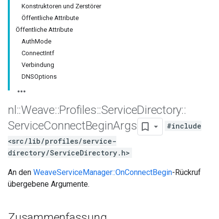
Konstruktoren und Zerstörer
Öffentliche Attribute
Öffentliche Attribute
AuthMode
ConnectIntf
Verbindung
DNSOptions
nl
::
Weave
::
Profiles
::
Service
Directory
::
Service
Connect
Begin
Args
#include
<src/lib/profiles/service-
directory/ServiceDirectory.h>
An den
WeaveServiceManager::OnConnectBegin
-Rückruf
übergebene Argumente.
Zusammenfassung