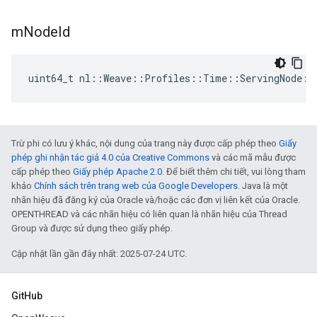
m
Node
Id
uint64_t
nl
::
Weave
::
Profiles
::
Time
::
ServingNode
::
Trừ phi có lưu ý khác, nội dung của trang này được cấp phép theo
Giấy
phép ghi nhận tác giả 4.0 của Creative Commons
và các mã mẫu được
cấp phép theo
Giấy phép Apache 2.0
. Để biết thêm chi tiết, vui lòng tham
khảo
Chính sách trên trang web của Google Developers
. Java là một
nhãn hiệu đã đăng ký của Oracle và/hoặc các đơn vị liên kết của Oracle.
OPENTHREAD và các nhãn hiệu có liên quan là nhãn hiệu của Thread
Group và được sử dụng theo giấy phép.
Cập nhật lần gần đây nhất: 2025-07-24 UTC.
GitHub