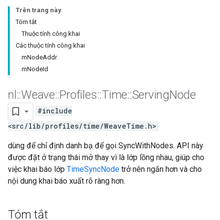
Trên trang này
Tóm tắt
Thuộc tính công khai
Các thuộc tính công khai
mNodeAddr
mNodeId
nl
::
Weave
::
Profiles
::
Time
::
Serving
Node
#include
<src/lib/profiles/time/WeaveTime.h>
dùng để chỉ định danh bạ để gọi SyncWithNodes. API này
được đặt ở trạng thái mở thay vì là lớp lồng nhau, giúp cho
việc khai báo lớp
TimeSyncNode
trở nên ngắn hơn và cho
nội dung khai báo xuất rõ ràng hơn.
Tóm tắt