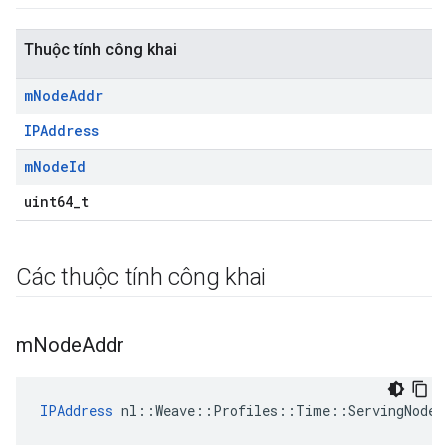
Thuộc tính công khai
m
Node
Addr
IPAddress
m
Node
Id
uint64_t
Các thuộc tính công khai
m
Node
Addr
IPAddress
nl
::
Weave
::
Profiles
::
Time
::
ServingNode
: