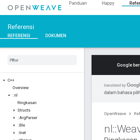
Panduan
Happy
Refe
Referensi
REFERENSI
DOKUMEN
Google ber
C++
Overview
dalam bahasa pil
::
nl
Ringkasan
Structs
OpenWeave
Ref
::
Arg
Parser
nl
::
Wea
::
Ble
::
Inet