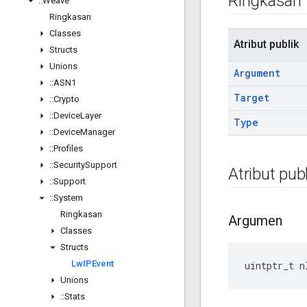
Ringkasan
::
Weave
Ringkasan
Classes
Atribut publik
Structs
Unions
Argument
::
ASN1
Target
::
Crypto
::
Device
Layer
Type
::
Device
Manager
::
Profiles
::
Security
Support
Atribut publ
::
Support
::
System
Ringkasan
Argumen
Classes
Structs
Lw
IPEvent
uintptr_t n
Unions
::
Stats