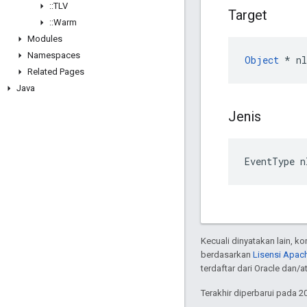
::
TLV
Target
::
Warm
Modules
Namespaces
Object
 * n
Related Pages
Java
Jenis
EventType 
Kecuali dinyatakan lain, k
berdasarkan
Lisensi Apach
terdaftar dari Oracle dan/
Terakhir diperbarui pada 2