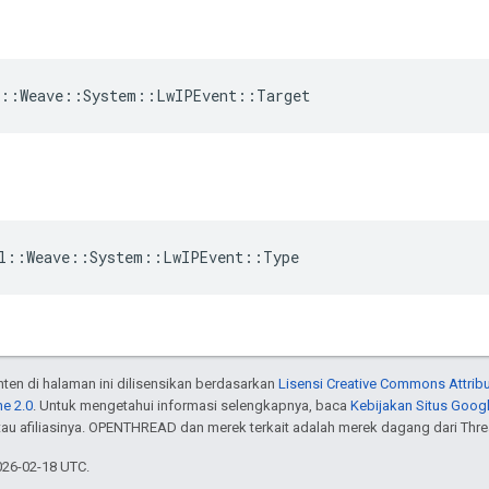
l::Weave::System::LwIPEvent::Target
nl::Weave::System::LwIPEvent::Type
onten di halaman ini dilisensikan berdasarkan
Lisensi Creative Commons Attribu
e 2.0
. Untuk mengetahui informasi selengkapnya, baca
Kebijakan Situs Goog
atau afiliasinya. OPENTHREAD dan merek terkait adalah merek dagang dari Thr
026-02-18 UTC.