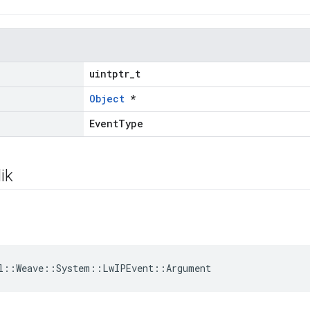
uintptr_t
Object
*
EventType
ik
l::Weave::System::LwIPEvent::Argument