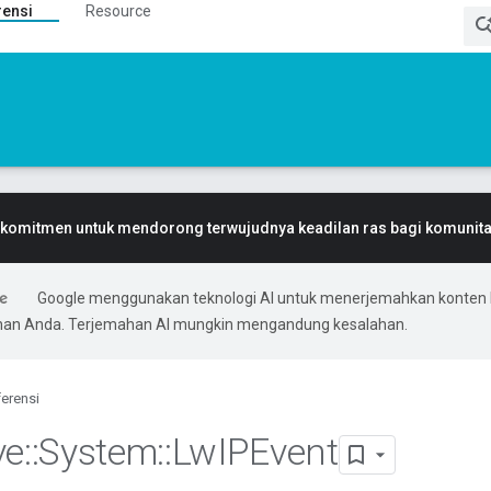
rensi
Resource
komitmen untuk mendorong terwujudnya keadilan ras bagi komunitas
Google menggunakan teknologi AI untuk menerjemahkan konten 
ihan Anda. Terjemahan AI mungkin mengandung kesalahan.
erensi
ve
::
System
::
Lw
IPEvent