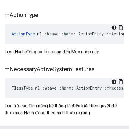
m
Action
Type
ActionType
 nl::Weave::Warm::ActionEntry::mActionT
Loại Hành động có liên quan đến Mục nhập này.
m
Necessary
Active
System
Features
FlagsType nl::Weave::Warm::ActionEntry::mNecessar
Lưu trữ các Tính năng hệ thống là điều kiện tiên quyết để
thực hiện Hành động theo hình thức rõ ràng.