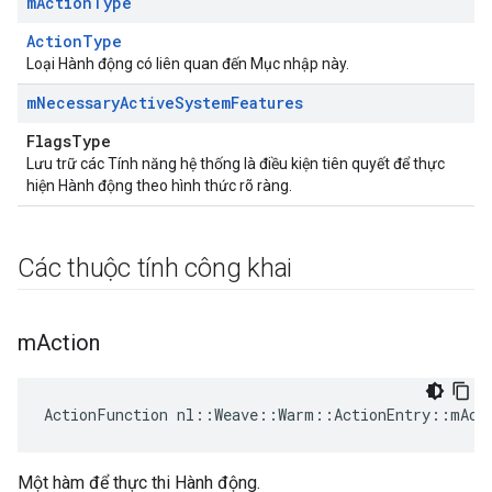
m
Action
Type
ActionType
Loại Hành động có liên quan đến Mục nhập này.
m
Necessary
Active
System
Features
FlagsType
Lưu trữ các Tính năng hệ thống là điều kiện tiên quyết để thực
hiện Hành động theo hình thức rõ ràng.
Các thuộc tính công khai
m
Action
ActionFunction nl::Weave::Warm::ActionEntry::mAct
Một hàm để thực thi Hành động.