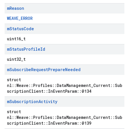
m
Reason
WEAVE_ERROR
m
Status
Code
uint16_t
m
Status
Profile
Id
uint32_t
m
Subscribe
Request
Prepare
Needed
struct
nl::Weave::Profiles::DataManagement_Current::Sub
scriptionClient::InEventParam::@134
m
Subscription
Activity
struct
nl::Weave::Profiles::DataManagement_Current::Sub
scriptionClient::InEventParam::@139