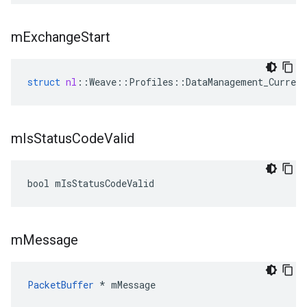
m
Exchange
Start
struct
nl
::
Weave
::
Profiles
::
DataManagement_Current
m
Is
Status
Code
Valid
bool mIsStatusCodeValid
m
Message
PacketBuffer
 * mMessage