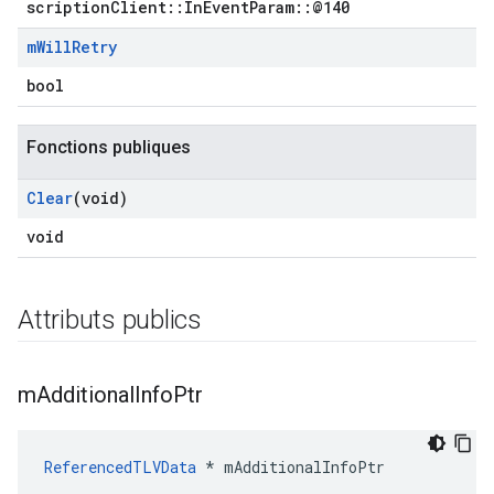
scriptionClient::InEventParam::@140
m
Will
Retry
bool
Fonctions publiques
Clear
(void)
void
Attributs publics
m
Additional
Info
Ptr
ReferencedTLVData
 * mAdditionalInfoPtr