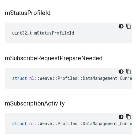
m
Status
Profile
Id
uint32_t mStatusProfileId
m
Subscribe
Request
Prepare
Needed
struct
nl
::
Weave
::
Profiles
::
DataManagement_Current
m
Subscription
Activity
struct
nl
::
Weave
::
Profiles
::
DataManagement_Current