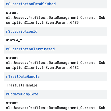
m
Subscription
Established
struct
nl::Weave::Profiles::DataManagement_Current::Sub
scriptionClient::InEventParam::@135
m
Subscription
Id
uint64_t
m
Subscription
Terminated
struct
nl::Weave::Profiles::DataManagement_Current::Sub
scriptionClient::InEventParam::@132
m
Trait
Data
Handle
TraitDataHandle
m
Update
Complete
struct
nl::Weave::Profiles::DataManagement_Current::Sub