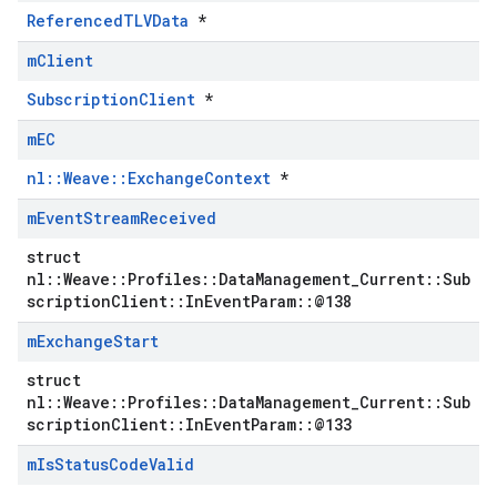
ReferencedTLVData
*
m
Client
SubscriptionClient
*
m
EC
nl::Weave::ExchangeContext
*
m
Event
Stream
Received
struct
nl::Weave::Profiles::DataManagement_Current::Sub
scriptionClient::InEventParam::@138
m
Exchange
Start
struct
nl::Weave::Profiles::DataManagement_Current::Sub
scriptionClient::InEventParam::@133
m
Is
Status
Code
Valid