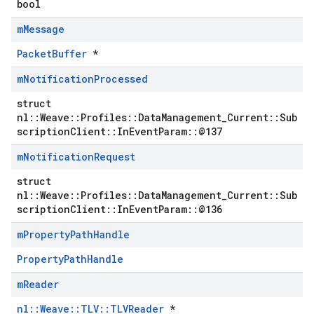
bool
m
Message
PacketBuffer
*
m
Notification
Processed
struct
nl::Weave::Profiles::DataManagement_Current::Sub
scriptionClient::InEventParam::@137
m
Notification
Request
struct
nl::Weave::Profiles::DataManagement_Current::Sub
scriptionClient::InEventParam::@136
m
Property
Path
Handle
Id
PropertyPathHandle
m
Reader
nl::Weave::TLV::TLVReader
*