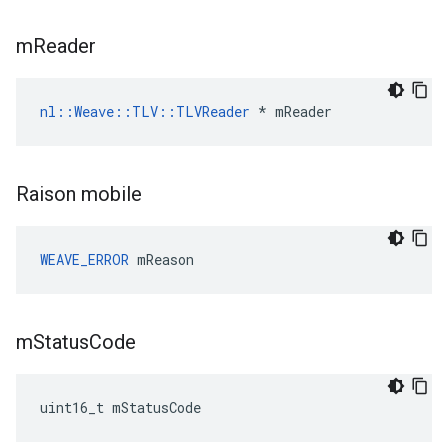
m
Reader
nl::Weave::TLV::TLVReader
 * mReader
Raison mobile
WEAVE_ERROR
 mReason
m
Status
Code
uint16_t mStatusCode