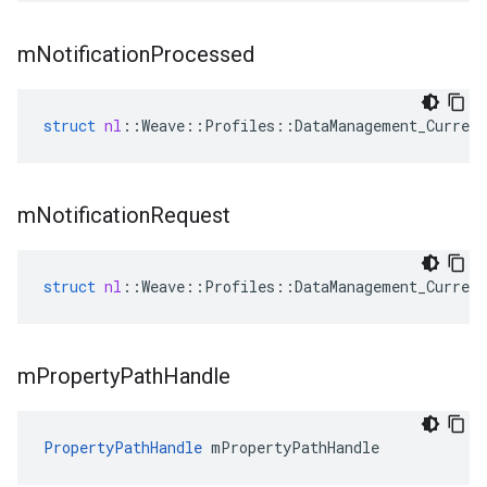
m
Notification
Processed
struct
nl
::
Weave
::
Profiles
::
DataManagement_Current
m
Notification
Request
struct
nl
::
Weave
::
Profiles
::
DataManagement_Current
m
Property
Path
Handle
PropertyPathHandle
 mPropertyPathHandle