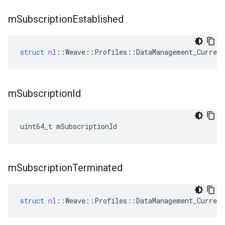
m
Subscription
Established
struct
nl
::
Weave
::
Profiles
::
DataManagement_Current
m
Subscription
Id
uint64_t mSubscriptionId
m
Subscription
Terminated
struct
nl
::
Weave
::
Profiles
::
DataManagement_Current