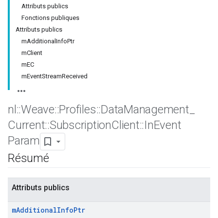
Attributs publics
Fonctions publiques
Attributs publics
mAdditionalInfoPtr
mClient
mEC
mEventStreamReceived
nl
::
Weave
::
Profiles
::
Data
Management
_
Current
::
Subscription
Client
::
In
Event
Param
Résumé
Attributs publics
m
Additional
Info
Ptr