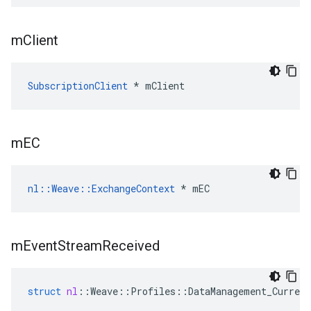
m
Client
SubscriptionClient
 * mClient
m
EC
nl::Weave::ExchangeContext
 * mEC
m
Event
Stream
Received
struct
nl
::
Weave
::
Profiles
::
DataManagement_Current