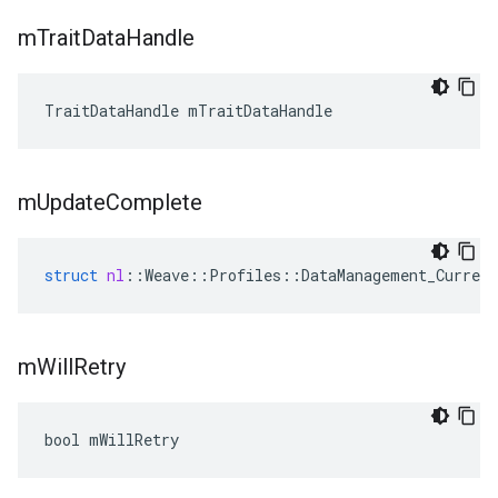
m
Trait
Data
Handle
TraitDataHandle mTraitDataHandle
m
Update
Complete
struct
nl
::
Weave
::
Profiles
::
DataManagement_Current
m
Will
Retry
bool mWillRetry