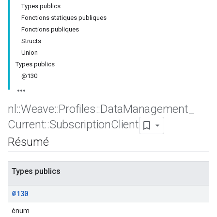
Types publics
Fonctions statiques publiques
Fonctions publiques
Structs
Union
Types publics
@130
nl
::
Weave
::
Profiles
::
Data
Management
_
Current
::
Subscription
Client
Résumé
Types publics
@130
énum