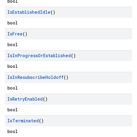
bool
Is
Established
Idle
()
bool
Is
Free
()
bool
Is
In
Progress
Or
Established
()
bool
Is
In
Resubscribe
Holdoff
()
bool
Is
Retry
Enabled
()
bool
Is
Terminated
()
bool