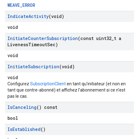
WEAVE_ERROR
Indicate
Activity
(void)
void
Initiate
Counter
Subscription
(const uint32
_
t a
Liveness
Timeout
Sec)
void
Initiate
Subscription
(void)
void
Configurez
SubscriptionClient
en tant qu'initiateur (et non en
tant que contre-abonné) et affichez l'abonnement si ce n'est
pas le cas.
Is
Canceling
() const
bool
Is
Established
()