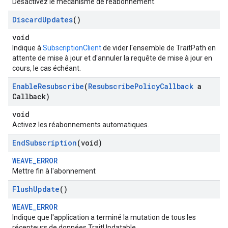
Désactivez le mécanisme de réabonnement.
Discard
Updates
()
void
Indique à
SubscriptionClient
de vider l'ensemble de TraitPath en
attente de mise à jour et d'annuler la requête de mise à jour en
cours, le cas échéant.
Enable
Resubscribe
(
Resubscribe
Policy
Callback
a
Callback)
void
Activez les réabonnements automatiques.
End
Subscription
(void)
WEAVE_ERROR
Mettre fin à l'abonnement
Flush
Update
()
WEAVE_ERROR
Indique que l'application a terminé la mutation de tous les
récepteurs de données TraitUpdatable.