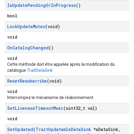
Is
Update
Pending
Or
In
Progress
()
bool
Lock
Update
Mutex
(void)
void
On
Catalog
Changed
()
void
Cette méthode doit être appelée après la modification du
catalogue
TraitDataSink
.
Reset
Resubscribe
(void)
void
Interrompez le mécanisme de réabonnement.
Set
Liveness
Timeout
Msec
(uint32
_
t val)
void
Set
Updated
(
Trait
Updatable
Data
Sink
*a
Data
Sink
,