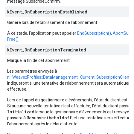
message SubscribeConfirm.
k
Event
_
On
Subscription
Established
Généré lors de l'établissement de l'abonnement.
À ce stade, l'application peut appeler
EndSubscription()
,
AbortSubsc
Free()
.
k
Event
_
On
Subscription
Terminated
Marque la fin de cet abonnement.
Les paramètres envoyés à
nl::Weave::Profiles::DataManagement_Current::SubscriptionClient::
indiqueront si une tentative de réabonnement sera automatiquem
effectuée.
Te
Lors de l'appel du gestionnaire d'événements, l'état du client est
Si aucune nouvelle tentative n'est effectuée, l'état du client passe à
Initialized
lorsque le gestionnaire d'événements est renvoyé. Si
ResubscribeHoldoff
passera à
, et une tentative sera effectuée 
l'abonnement après le délai d'attente.