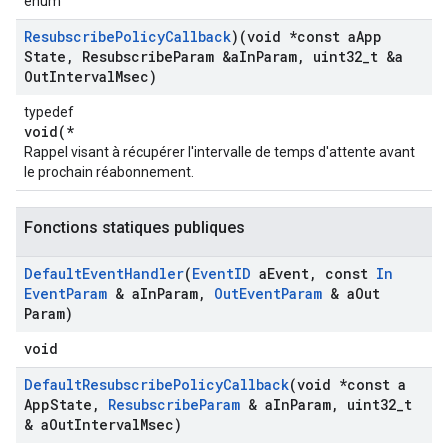
énum
Resubscribe
Policy
Callback
)(void *const a
App
State
,
Resubscribe
Param &a
In
Param
,
uint32
_
t &a
Out
Interval
Msec)
typedef
void(*
Rappel visant à récupérer l'intervalle de temps d'attente avant
le prochain réabonnement.
Fonctions statiques publiques
Default
Event
Handler
(
Event
ID
a
Event
,
const
In
Event
Param
& a
In
Param
,
Out
Event
Param
& a
Out
Param)
void
Id
Default
Resubscribe
Policy
Callback
(void *const a
App
State
,
Resubscribe
Param
& a
In
Param
,
uint32
_
t
& a
Out
Interval
Msec)