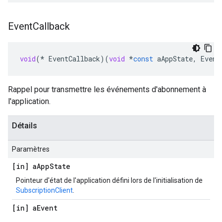
Event
Callback
void
(
*
EventCallback
)(
void
*
const
aAppState
,
Event
Rappel pour transmettre les événements d'abonnement à
l'application.
Détails
Paramètres
[in] a
App
State
Pointeur d'état de l'application défini lors de l'initialisation de
SubscriptionClient
.
[in] a
Event