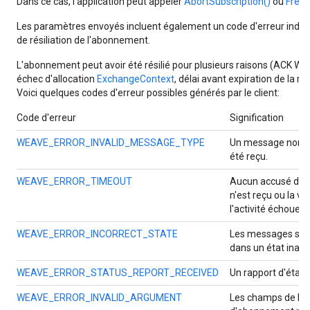
Dans ce cas, l'application peut appeler
AbortSubscription()
ou
Free(
Les paramètres envoyés incluent également un code d'erreur indiqu
de résiliation de l'abonnement.
L'abonnement peut avoir été résilié pour plusieurs raisons (ACK 
échec d'allocation
ExchangeContext
, délai avant expiration de la ré
Voici quelques codes d'erreur possibles générés par le client:
Code d'erreur
Signification
WEAVE_ERROR_INVALID_MESSAGE_TYPE
Un message non r
été reçu.
WEAVE_ERROR_TIMEOUT
Aucun accusé de 
n'est reçu ou la vé
l'activité échoue.
WEAVE_ERROR_INCORRECT_STATE
Les messages son
dans un état inatt
WEAVE_ERROR_STATUS_REPORT_RECEIVED
Un rapport d'état e
WEAVE_ERROR_INVALID_ARGUMENT
Les champs de la