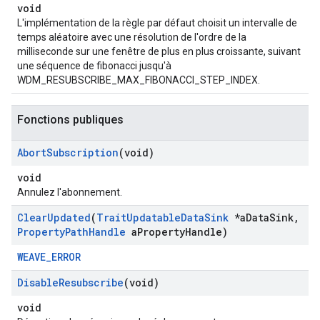
void
L'implémentation de la règle par défaut choisit un intervalle de
temps aléatoire avec une résolution de l'ordre de la
milliseconde sur une fenêtre de plus en plus croissante, suivant
une séquence de fibonacci jusqu'à
WDM_RESUBSCRIBE_MAX_FIBONACCI_STEP_INDEX.
Fonctions publiques
Abort
Subscription
(void)
void
Annulez l'abonnement.
Clear
Updated
(
Trait
Updatable
Data
Sink
*a
Data
Sink
,
Property
Path
Handle
a
Property
Handle)
WEAVE_ERROR
Disable
Resubscribe
(void)
void