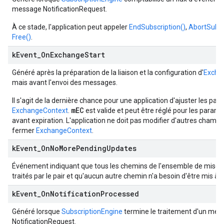
message NotificationRequest.
À ce stade, l'application peut appeler
EndSubscription()
,
AbortSubsc
Free()
.
k
Event
_
On
Exchange
Start
Généré après la préparation de la liaison et la configuration d'
Excha
mais avant l'envoi des messages.
Il s'agit de la dernière chance pour une application d'ajuster les pa
mEC
ExchangeContext
.
est valide et peut être réglé pour les paramè
avant expiration. L'application ne doit pas modifier d'autres champs 
fermer
ExchangeContext
.
k
Event
_
On
No
More
Pending
Updates
Événement indiquant que tous les chemins de l'ensemble de mise à 
traités par le pair et qu'aucun autre chemin n'a besoin d'être mis à j
k
Event
_
On
Notification
Processed
Généré lorsque
SubscriptionEngine
termine le traitement d'un mes
NotificationRequest.