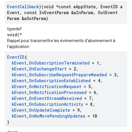
Event
Callback
)(void *const a
App
State
,
Event
ID a
Event
,
const In
Event
Param &a
In
Param
,
Out
Event
Param &a
Out
Param)
typedef
void(*
Rappel pour transmettre les événements d'abonnement à
l'application.
Event
ID
{
k
Event
_
On
Subscription
Terminated
= 1
,
k
Event
_
On
Exchange
Start
= 2
,
k
Event
_
On
Subscribe
Request
Prepare
Needed
= 3
,
k
Event
_
On
Subscription
Established
= 4
,
k
Event
_
On
Notification
Request
= 5
,
k
Event
_
On
Notification
Processed
= 6
,
k
Event
_
On
Event
Stream
Received
= 7
,
k
Event
_
On
Subscription
Activity
= 8
,
k
Event
_
On
Update
Complete
= 9
,
k
Event
_
On
No
More
Pending
Updates
= 10
}