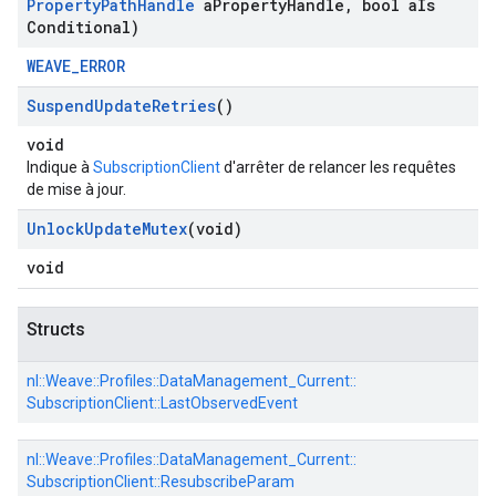
Property
Path
Handle
a
Property
Handle
,
bool a
Is
Conditional)
WEAVE_ERROR
Suspend
Update
Retries
()
void
Indique à
SubscriptionClient
d'arrêter de relancer les requêtes
de mise à jour.
Unlock
Update
Mutex
(void)
void
Structs
nl::
Weave::
Profiles::
DataManagement_Current::
SubscriptionClient::
LastObservedEvent
nl::
Weave::
Profiles::
DataManagement_Current::
SubscriptionClient::
ResubscribeParam