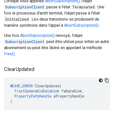
Lorsque vous appelez
AbortSubscription()
, l'objet
SubscriptionClient
passe à l'état
Terminated
. Une
fois le processus d'arrêt terminé, l'objet passe à l'état
Initialized
. Les deux transitions se produisent de
manière synchrone dans l'appel à
AbortSubscription()
.
Une fois
AbortSubscription()
renvoyé, l'objet
SubscriptionClient
peut être utilisé pour initier un autre
abonnement ou peut être libéré en appelant la méthode
Free()
.
Clear
Updated
WEAVE_ERROR
 ClearUpdated(

TraitUpdatableDataSink
 *aDataSink,

PropertyPathHandle
 aPropertyHandle

)