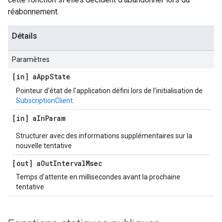
réabonnement.
Détails
Paramètres
[in] a
App
State
Pointeur d'état de l'application défini lors de l'initialisation de
SubscriptionClient
.
[in] a
In
Param
Structurer avec des informations supplémentaires sur la
nouvelle tentative
[out] a
Out
Interval
Msec
Temps d'attente en millisecondes avant la prochaine
tentative