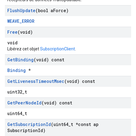
Flush
Update
(bool a
Force)
WEAVE_ERROR
Free
(void)
void
Libérez cet objet
SubscriptionClient
.
Get
Binding
(void) const
Binding
*
Get
Liveness
Timeout
Msec
(void) const
uint32_t
Get
Peer
Node
Id
(void) const
uint64_t
Get
Subscription
Id
(uint64
_
t *const ap
Subscription
Id)