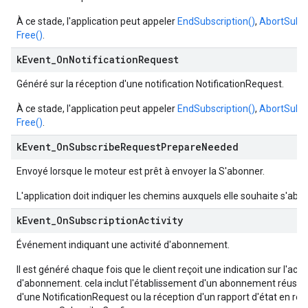
À ce stade, l'application peut appeler
EndSubscription()
,
AbortSubsc
Free()
.
k
Event
_
On
Notification
Request
Généré sur la réception d'une notification NotificationRequest.
À ce stade, l'application peut appeler
EndSubscription()
,
AbortSubsc
Free()
.
k
Event
_
On
Subscribe
Request
Prepare
Needed
Envoyé lorsque le moteur est prêt à envoyer la S'abonner.
L'application doit indiquer les chemins auxquels elle souhaite s'abo
k
Event
_
On
Subscription
Activity
Événement indiquant une activité d'abonnement.
Il est généré chaque fois que le client reçoit une indication sur l'activ
d'abonnement. cela inclut l'établissement d'un abonnement réussi, 
d'une NotificationRequest ou la réception d'un rapport d'état en ré