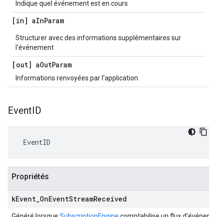
Indique quel événement est en cours
[in] a
In
Param
Structurer avec des informations supplémentaires sur
l'événement
[out] a
Out
Param
Informations renvoyées par l'application
Event
ID
 EventID
Propriétés
k
Event
_
On
Event
Stream
Received
Généré lorsque
SubscriptionEngine
comptabilise un flux d'événeme