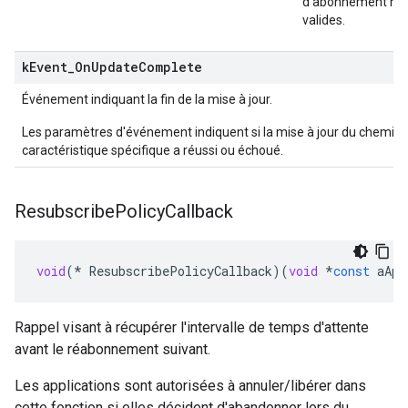
d'abonnement ne 
valides.
k
Event
_
On
Update
Complete
Événement indiquant la fin de la mise à jour.
Les paramètres d'événement indiquent si la mise à jour du chemin 
caractéristique spécifique a réussi ou échoué.
Resubscribe
Policy
Callback
void
(
*
ResubscribePolicyCallback
)(
void
*
const
aApp
Rappel visant à récupérer l'intervalle de temps d'attente
avant le réabonnement suivant.
Les applications sont autorisées à annuler/libérer dans
cette fonction si elles décident d'abandonner lors du