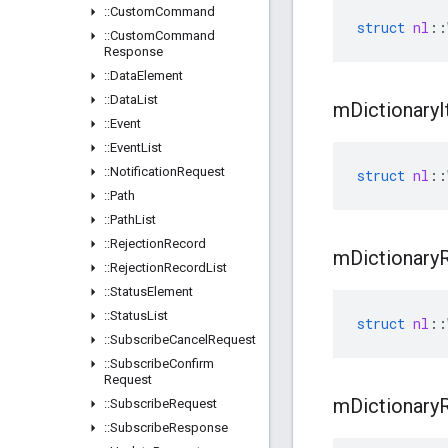
::
Custom
Command
struct
nl
::
::
Custom
Command
Response
::
Data
Element
::
Data
List
m
Dictionary
::
Event
::
Event
List
::
Notification
Request
struct
nl
::
::
Path
::
Path
List
::
Rejection
Record
m
Dictionary
::
Rejection
Record
List
::
Status
Element
::
Status
List
struct
nl
::
::
Subscribe
Cancel
Request
::
Subscribe
Confirm
Request
m
Dictionary
::
Subscribe
Request
::
Subscribe
Response