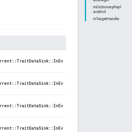
mDictionaryRepl
aceEnd
mTargetHandle
rrent::TraitDataSink::InEv
rrent::TraitDataSink::InEv
rrent::TraitDataSink::InEv
rrent::TraitDataSink::InEv