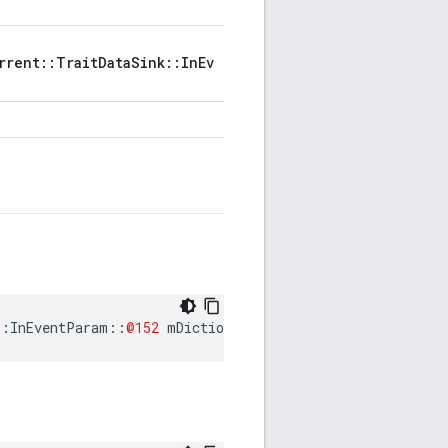
rrent::TraitDataSink::InEv
::
InEventParam
::
@152
mDictionaryItemDelete