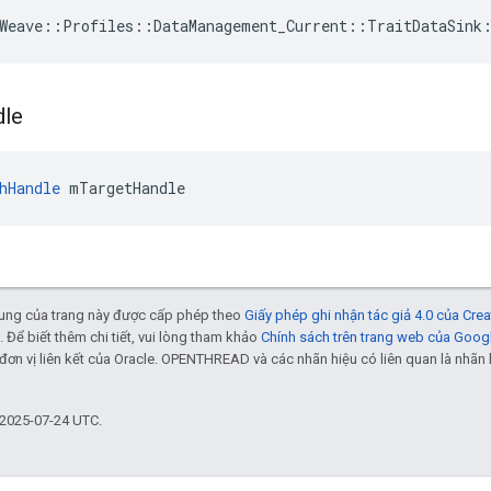
Weave
::
Profiles
::
DataManagement_Current
::
TraitDataSink
dle
hHandle
 mTargetHandle
 dung của trang này được cấp phép theo
Giấy phép ghi nhận tác giả 4.0 của Cr
. Để biết thêm chi tiết, vui lòng tham khảo
Chính sách trên trang web của Goog
đơn vị liên kết của Oracle. OPENTHREAD và các nhãn hiệu có liên quan là nhã
 2025-07-24 UTC.