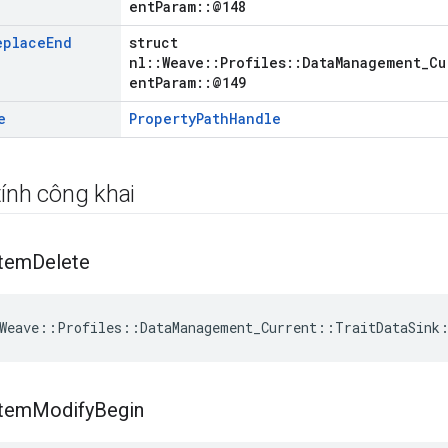
entParam::@148
eplace
End
struct
nl::Weave::Profiles::DataManagement_Cu
entParam::@149
e
PropertyPathHandle
ính công khai
Item
Delete
Weave
::
Profiles
::
DataManagement_Current
::
TraitDataSink
Item
Modify
Begin