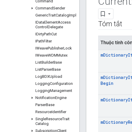
Current
Command
Command
Sender
Generic
Trait
Catalog
Impl
Tóm tắt
IData
Element
Access
Control
Delegate
IDirty
Path
Cut
IPath
Filter
Thuộc tính cô
IWeave
Publisher
Lock
m
Dictionary
I
IWeave
WDMMutex
List
Builder
Base
List
Parser
Base
Log
BDXUpload
m
Dictionary
I
Begin
Logging
Configuration
Logging
Management
Notification
Engine
m
Dictionary
I
Parser
Base
Resource
Identifier
Single
Resource
Trait
m
Dictionary
R
Catalog
Subscription
Client