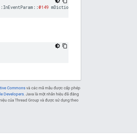
::
InEventParam
::
@149
mDictionaryReplaceEnd
eative Commons
và các mã mẫu được cấp phép
le Developers
. Java là một nhãn hiệu đã đăng
n hiệu của Thread Group và được sử dụng theo