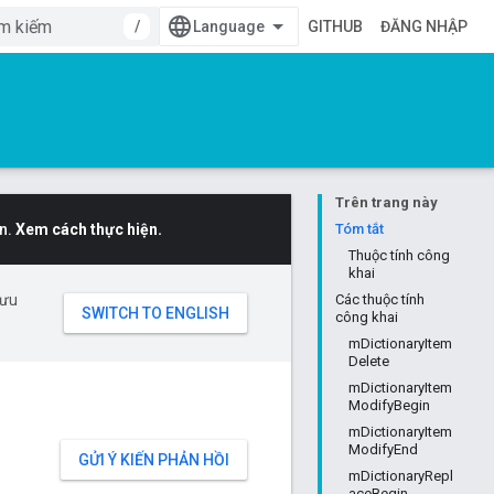
/
GITHUB
ĐĂNG NHẬP
Trên trang này
n.
Xem cách thực hiện.
Tóm tắt
Thuộc tính công
khai
 ưu
Các thuộc tính
công khai
mDictionaryItem
Delete
mDictionaryItem
ModifyBegin
mDictionaryItem
ModifyEnd
GỬI Ý KIẾN PHẢN HỒI
mDictionaryRepl
aceBegin