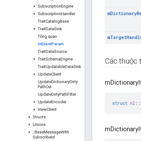
Subscription
Engine
m
Dictionary
R
Subscription
Handler
Trait
Catalog
Base
Trait
Data
Sink
Tổng quan
m
Target
Handl
In
Event
Param
Trait
Data
Source
Trait
Schema
Engine
Các thuộc t
Trait
Updatable
Data
Sink
Update
Client
m
Dictionary
Update
Dictionary
Dirty
Path
Cut
Update
Dirty
Path
Filter
Update
Encoder
struct
nl
::
View
Client
Structs
Unions
m
Dictionary
::
Base
Message
With
Subscribe
Id