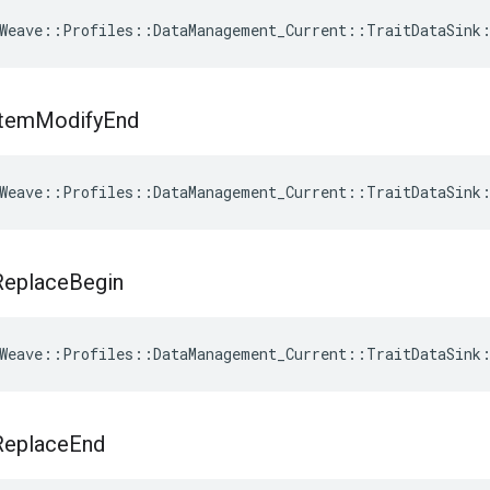
Weave
::
Profiles
::
DataManagement_Current
::
TraitDataSink
Item
Modify
End
Weave
::
Profiles
::
DataManagement_Current
::
TraitDataSink
Replace
Begin
Weave
::
Profiles
::
DataManagement_Current
::
TraitDataSink
Replace
End