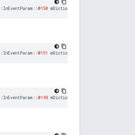
::
InEventParam
::
@150
mDictionaryItemModifyBegin
::
InEventParam
::
@151
mDictionaryItemModifyEnd
::
InEventParam
::
@148
mDictionaryReplaceBegin