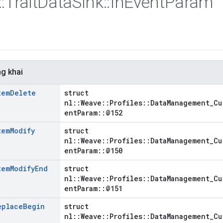
::
Trait
Data
Sink
::
In
Event
Param
ng khai
tem
Delete
struct
nl::Weave::Profiles::DataManagement_Cu
entParam::@152
tem
Modify
struct
nl::Weave::Profiles::DataManagement_Cu
entParam::@150
tem
Modify
End
struct
nl::Weave::Profiles::DataManagement_Cu
entParam::@151
eplace
Begin
struct
nl::Weave::Profiles::DataManagement_Cu