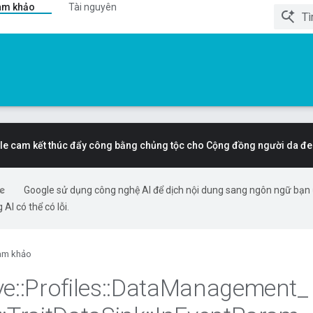
am khảo
Tài nguyên
e cam kết thúc đẩy công bằng chủng tộc cho Cộng đồng người da đe
Google sử dụng công nghệ AI để dịch nội dung sang ngôn ngữ bạn
 AI có thể có lỗi.
am khảo
ve
::
Profiles
::
Data
Management
_