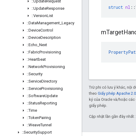
::
Update
Request
struct
nl
::
::
Update
Response
::
Version
List
::
Data
Management
_
Legacy
::
Device
Control
m
Target
Han
::
Device
Description
::
Echo
_
Next
PropertyPat
::
Fabric
Provisioning
::
Heartbeat
::
Network
Provisioning
::
Security
::
Service
Directory
Trừ phi có lưu ý khác, nội
::
Service
Provisioning
theo
Giấy phép Apache 2.0
::
Software
Update
ký của Oracle và/hoặc các 
::
Status
Reporting
giấy phép.
::
Time
Cập nhật lần gần đây nhất:
::
Token
Pairing
::
Weave
Tunnel
::
Security
Support