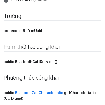
Trường
protected UUID
m
Uuid
Hàm khởi tạo công khai
public
Bluetooth
Gatt
Service
()
Phương thức công khai
public
Bluetooth
Gatt
Characteristic
get
Characteristic
(UUID uuid)