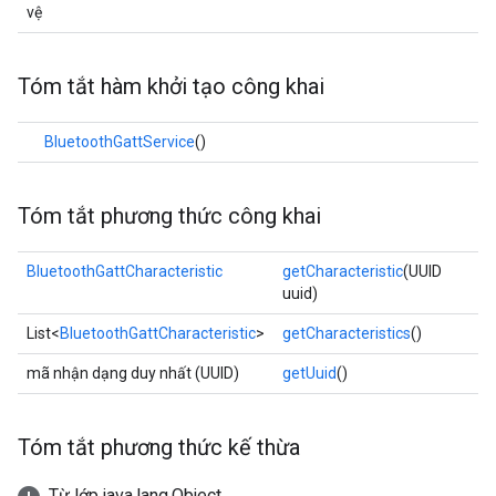
vệ
Tóm tắt hàm khởi tạo công khai
BluetoothGattService
()
Tóm tắt phương thức công khai
BluetoothGattCharacteristic
getCharacteristic
(UUID
uuid)
List<
BluetoothGattCharacteristic
>
getCharacteristics
()
mã nhận dạng duy nhất (UUID)
getUuid
()
Tóm tắt phương thức kế thừa
Từ lớp java.lang.Object