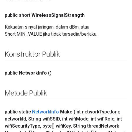
public short
Wireless
Signal
Strength
Kekuatan sinyal jaringan, dalam dBm, atau
Short.MIN_VALUE jika tidak tersedia/berlaku.
Konstruktor Publik
public
Network
Info
()
Metode Publik
public static
Network
Info
Make
(int network
Type
,
long
network
Id
,
String wifi
SSID
,
int wifi
Mode
,
int wifi
Role
,
int
wifi
Security
Type
,
byte[] wifi
Key
,
String thread
Network