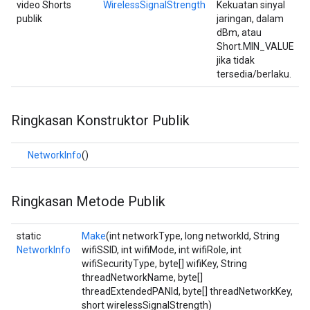
video Shorts
WirelessSignalStrength
Kekuatan sinyal
publik
jaringan, dalam
dBm, atau
Short.MIN_VALUE
jika tidak
tersedia/berlaku.
Ringkasan Konstruktor Publik
NetworkInfo
()
Ringkasan Metode Publik
static
Make
(int networkType, long networkId, String
NetworkInfo
wifiSSID, int wifiMode, int wifiRole, int
wifiSecurityType, byte[] wifiKey, String
threadNetworkName, byte[]
threadExtendedPANId, byte[] threadNetworkKey,
short wirelessSignalStrength)