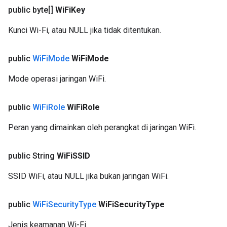
public byte[]
Wi
Fi
Key
Kunci Wi-Fi, atau NULL jika tidak ditentukan.
public
Wi
Fi
Mode
Wi
Fi
Mode
Mode operasi jaringan WiFi.
public
Wi
Fi
Role
Wi
Fi
Role
Peran yang dimainkan oleh perangkat di jaringan WiFi.
public String
Wi
Fi
SSID
SSID WiFi, atau NULL jika bukan jaringan WiFi.
public
Wi
Fi
Security
Type
Wi
Fi
Security
Type
Jenis keamanan Wi-Fi.