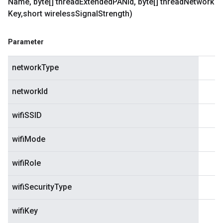
Name
,
byte[] thread
Extended
PANId
,
byte[] thread
Network
Key
,
short wireless
Signal
Strength)
Parameter
networkType
networkId
wifiSSID
wifiMode
wifiRole
wifiSecurityType
wifiKey