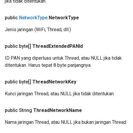
jika tidak ditentukan.
public
Network
Type
Network
Type
Jenis jaringan (WiFi, Thread, dll.)
public byte[]
Thread
Extended
PANId
ID PAN yang diperluas untuk Thread, atau NULL jika tidak
ditentukan. Harus tepat 8 byte panjangnya.
public byte[]
Thread
Network
Key
Kunci jaringan Thread, atau NULL jika tidak ditentukan.
public String
Thread
Network
Name
Nama jaringan Thread, atau NULL jika bukan jaringan Thread.