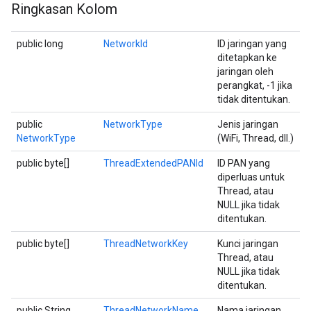
Ringkasan Kolom
public long
NetworkId
ID jaringan yang
ditetapkan ke
jaringan oleh
perangkat, -1 jika
tidak ditentukan.
public
NetworkType
Jenis jaringan
NetworkType
(WiFi, Thread, dll.)
public byte[]
ThreadExtendedPANId
ID PAN yang
diperluas untuk
Thread, atau
NULL jika tidak
ditentukan.
public byte[]
ThreadNetworkKey
Kunci jaringan
Thread, atau
NULL jika tidak
ditentukan.
public String
ThreadNetworkName
Nama jaringan