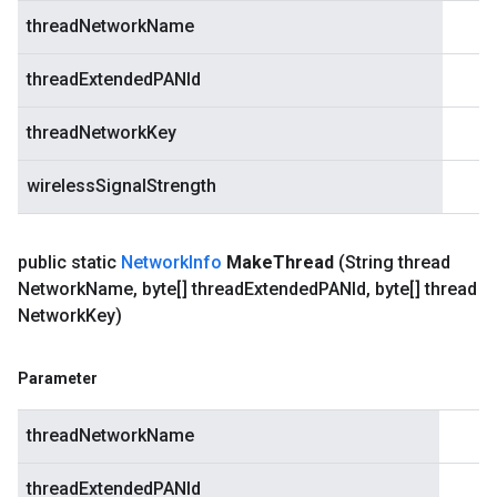
threadNetworkName
threadExtendedPANId
threadNetworkKey
wirelessSignalStrength
public static
Network
Info
Make
Thread
(String thread
Network
Name
,
byte[] thread
Extended
PANId
,
byte[] thread
Network
Key)
Parameter
threadNetworkName
threadExtendedPANId