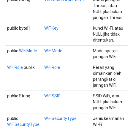
Thread, atau
NULL jika bukan
jaringan Thread.
public byte[]
WiFiKey
Kunci Wi-Fi, atau
NULL jika tidak
ditentukan.
public
WiFiMode
WiFiMode
Mode operasi
jaringan WiFi.
WiFiRole
publik
WiFiRole
Peran yang
dimainkan oleh
perangkat di
jaringan WiFi.
public String
WiFiSSID
SSID WiFi, atau
NULL jika bukan
jaringan WiFi.
public
WiFiSecurityType
Jenis keamanan
WiFiSecurityType
Wi-Fi.