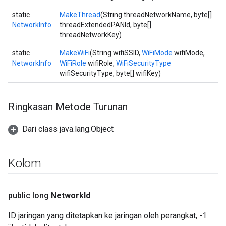
static
MakeThread
(String threadNetworkName, byte[]
NetworkInfo
threadExtendedPANId, byte[]
threadNetworkKey)
static
MakeWiFi
(String wifiSSID,
WiFiMode
wifiMode,
NetworkInfo
WiFiRole
wifiRole,
WiFiSecurityType
wifiSecurityType, byte[] wifiKey)
Ringkasan Metode Turunan
Dari class java.lang.Object
Kolom
public long
Network
Id
ID jaringan yang ditetapkan ke jaringan oleh perangkat, -1