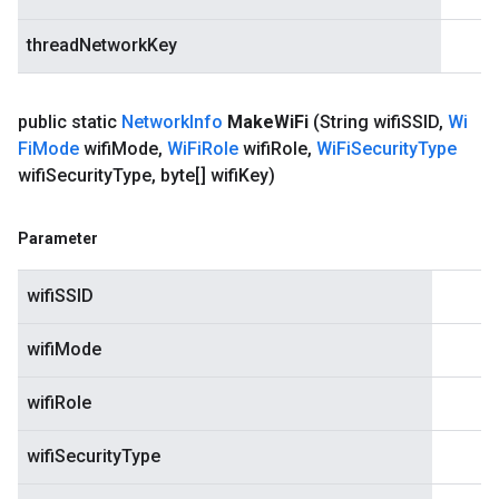
threadNetworkKey
public static
Network
Info
Make
Wi
Fi
(String wifi
SSID
,
Wi
Fi
Mode
wifi
Mode
,
Wi
Fi
Role
wifi
Role
,
Wi
Fi
Security
Type
wifi
Security
Type
,
byte[] wifi
Key)
Parameter
wifiSSID
wifiMode
wifiRole
wifiSecurityType