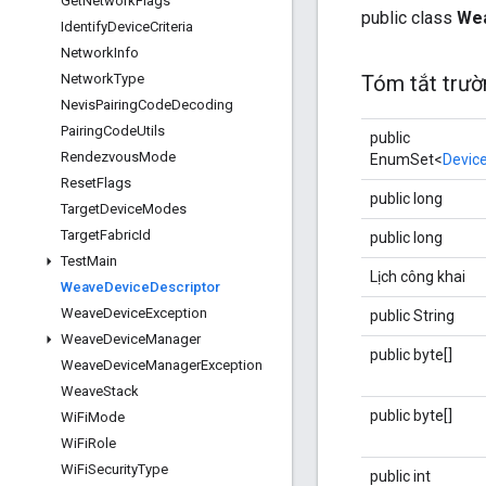
Get
Network
Flags
public class
Wea
Identify
Device
Criteria
Network
Info
Network
Type
Tóm tắt trườ
Nevis
Pairing
Code
Decoding
Pairing
Code
Utils
public
Rendezvous
Mode
EnumSet<
Devic
Reset
Flags
public long
Target
Device
Modes
Target
Fabric
Id
public long
Test
Main
Lịch công khai
Weave
Device
Descriptor
Weave
Device
Exception
public String
Weave
Device
Manager
public byte[]
Weave
Device
Manager
Exception
Weave
Stack
public byte[]
Wi
Fi
Mode
Wi
Fi
Role
Wi
Fi
Security
Type
public int