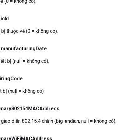
e (0 = không có).
ic
Id
 bị thuộc về (0 = không có).
manufacturing
Date
ết bị (null = không có).
iring
Code
 bị (null = không có).
imary802154MACAddress
giao diện 802.15.4 chính (big-endian, null = không có).
imary
Wi
Fi
MACAddress