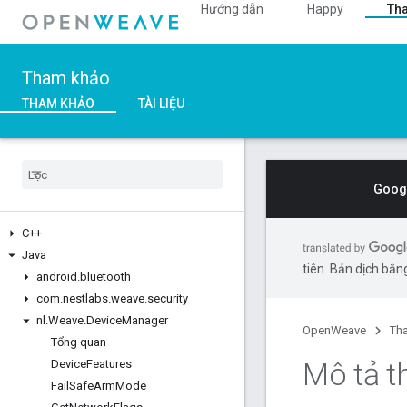
Hướng dẫn
Happy
Th
Tham khảo
THAM KHẢO
TÀI LIỆU
Googl
C++
Java
tiên. Bản dịch bằng
android
.
bluetooth
com
.
nestlabs
.
weave
.
security
nl
.
Weave
.
Device
Manager
OpenWeave
Th
Tổng quan
Mô tả t
Device
Features
Fail
Safe
Arm
Mode