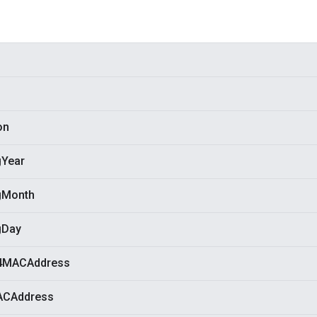
on
gYear
gMonth
gDay
54MACAddress
ACAddress