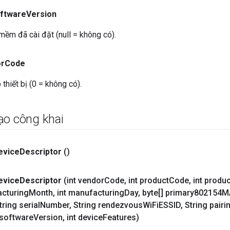
ftware
Version
ềm đã cài đặt (null = không có).
r
Code
thiết bị (0 = không có).
ạo công khai
evice
Descriptor
()
evice
Descriptor
(int vendor
Code
,
int product
Code
,
int produc
acturing
Month
,
int manufacturing
Day
,
byte[] primary802154
ring serial
Number
,
String rendezvous
Wi
Fi
ESSID
,
String pairi
 software
Version
,
int device
Features)