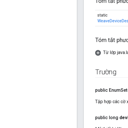
Tóm tắt phươ
static
WeaveDeviceDes
Tóm tắt phươ
Từ lớp java.
Trường
public Enum
Set
Tập hợp các cờ x
public long
dev