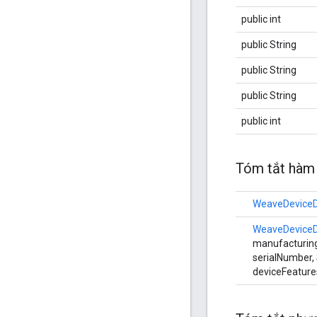
public int
public String
public String
public String
public int
Tóm tắt hàm 
WeaveDeviceD
WeaveDeviceD
manufacturing
serialNumber, 
deviceFeature