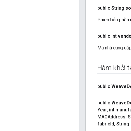
public String
so
Phiên bản phần m
public int
vendo
Mã nhà cung cấp 
Hàm khởi t
public
Weave
D
public
Weave
D
Year
,
int manuf
MACAddress
,
St
fabric
Id
,
String