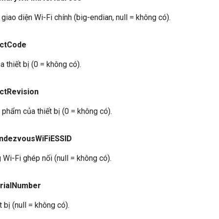
giao diện Wi-Fi chính (big-endian, null = không có).
ct
Code
thiết bị (0 = không có).
ct
Revision
phẩm của thiết bị (0 = không có).
ndezvous
Wi
Fi
ESSID
i-Fi ghép nối (null = không có).
rial
Number
t bị (null = không có).