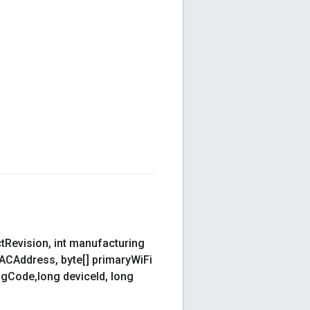
t
Revision
,
int manufacturing
MACAddress
,
byte[] primary
Wi
Fi
ng
Code
,
long device
Id
,
long