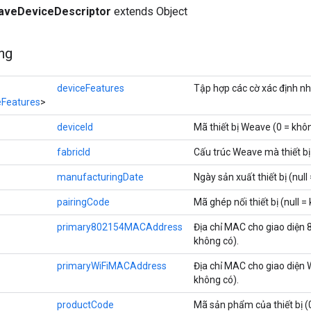
veDeviceDescriptor
extends Object
ng
deviceFeatures
Tập hợp các cờ xác định nhữ
eFeatures
>
deviceId
Mã thiết bị Weave (0 = khôn
fabricId
Cấu trúc Weave mà thiết bị 
manufacturingDate
Ngày sản xuất thiết bị (null
pairingCode
Mã ghép nối thiết bị (null =
primary802154MACAddress
Địa chỉ MAC cho giao diện 8
không có).
primaryWiFiMACAddress
Địa chỉ MAC cho giao diện Wi
không có).
productCode
Mã sản phẩm của thiết bị (