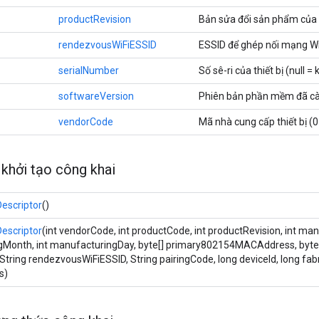
productRevision
Bản sửa đổi sản phẩm của th
rendezvousWiFiESSID
ESSID để ghép nối mạng Wi-
serialNumber
Số sê-ri của thiết bị (null =
softwareVersion
Phiên bản phần mềm đã cài 
vendorCode
Mã nhà cung cấp thiết bị (0
khởi tạo công khai
escriptor
()
escriptor
(int vendorCode, int productCode, int productRevision, int man
Month, int manufacturingDay, byte[] primary802154MACAddress, byte
String rendezvousWiFiESSID, String pairingCode, long deviceId, long fabr
s)