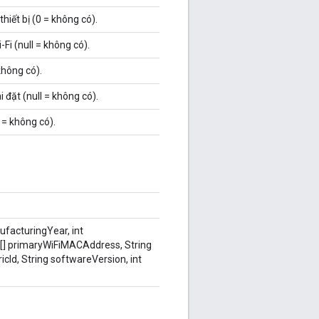
iết bị (0 = không có).
Fi (null = không có).
 không có).
đặt (null = không có).
 = không có).
ufacturingYear, int
[] primaryWiFiMACAddress, String
icId, String softwareVersion, int