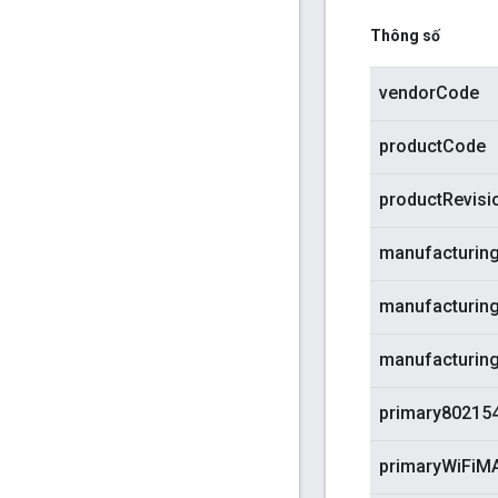
Thông số
vendorCode
productCode
productRevisi
manufacturin
manufacturin
manufacturin
primary8021
primaryWiFiM