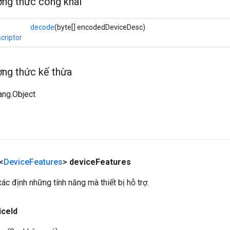
ng thức công khai
decode
(byte[] encodedDeviceDesc)
criptor
ng thức kế thừa
lang.Object
<
Device
Features
>
device
Features
ác định những tính năng mà thiết bị hỗ trợ.
ice
Id