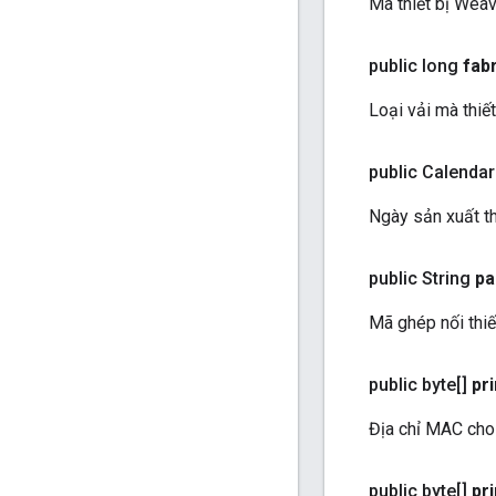
Mã thiết bị Weav
public long
fabr
Loại vải mà thiết
public Calendar
Ngày sản xuất thi
public String
pa
Mã ghép nối thiết
public byte[]
pr
Địa chỉ MAC cho 
public byte[]
pr