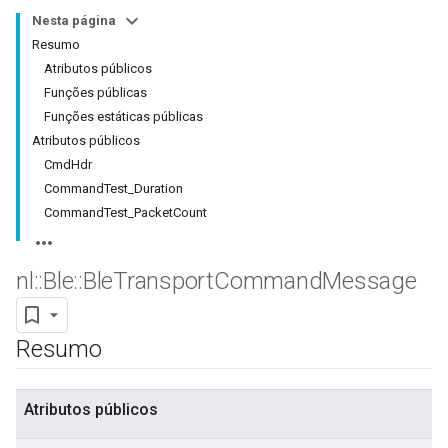
Nesta página
Resumo
Atributos públicos
Funções públicas
Funções estáticas públicas
Atributos públicos
CmdHdr
CommandTest_Duration
CommandTest_PacketCount
nl
::
Ble
::
Ble
Transport
Command
Message
Resumo
Atributos públicos