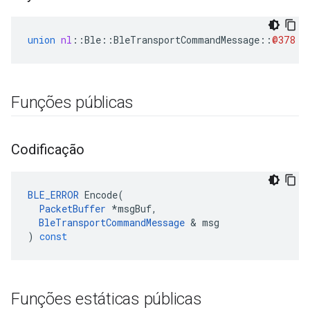
union
nl
::
Ble
::
BleTransportCommandMessage
::
@378
P
Funções públicas
Codificação
BLE_ERROR
Encode
(
PacketBuffer
*
msgBuf
,
BleTransportCommandMessage
&
msg
)
const
Funções estáticas públicas