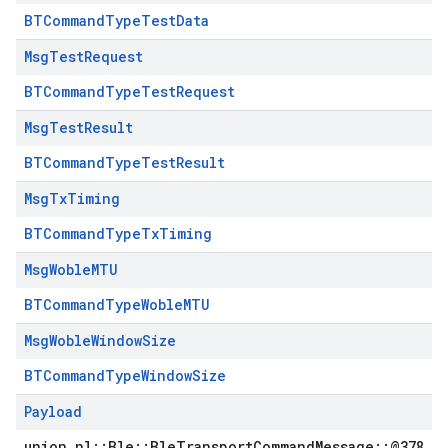
BTCommandTypeTestData
Msg
Test
Request
BTCommandTypeTestRequest
Msg
Test
Result
BTCommandTypeTestResult
Msg
Tx
Timing
BTCommandTypeTxTiming
Msg
Woble
MTU
BTCommandTypeWobleMTU
Msg
Woble
Window
Size
BTCommandTypeWindowSize
Payload
union nl::Ble::BleTransportCommandMessage::@378