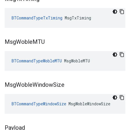
BTCommandTypeTxTiming
 MsgTxTiming
Msg
Woble
MTU
BTCommandTypeWobleMTU
 MsgWobleMTU
Msg
Woble
Window
Size
BTCommandTypeWindowSize
 MsgWobleWindowSize
Payload