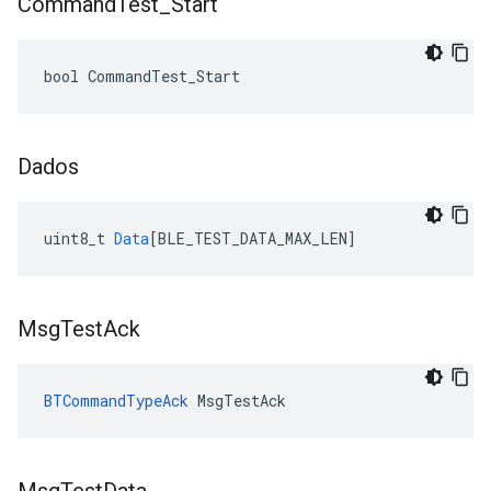
Command
Test
_
Start
bool CommandTest_Start
Dados
uint8_t
Data
[
BLE_TEST_DATA_MAX_LEN
]
Msg
Test
Ack
BTCommandTypeAck
 MsgTestAck