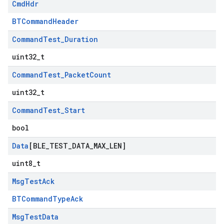
Cmd
Hdr
BTCommandHeader
Command
Test
_
Duration
uint32_t
Command
Test
_
Packet
Count
uint32_t
Command
Test
_
Start
bool
Data
[BLE
_
TEST
_
DATA
_
MAX
_
LEN]
uint8_t
Msg
Test
Ack
BTCommandTypeAck
Msg
Test
Data