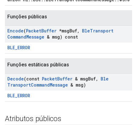
Funções públicas
Encode
(
Packet
Buffer
*msg
Buf
,
Ble
Transport
Command
Message
& msg) const
BLE_ERROR
Funções estáticas públicas
Decode
(const
Packet
Buffer
& msg
Buf
,
Ble
Transport
Command
Message
& msg)
BLE_ERROR
Atributos públicos