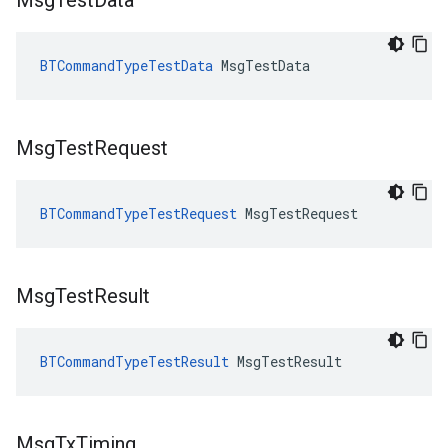
Msg
Test
Data
BTCommandTypeTestData
 MsgTestData
Msg
Test
Request
BTCommandTypeTestRequest
 MsgTestRequest
Msg
Test
Result
BTCommandTypeTestResult
 MsgTestResult
Msg
Tx
Timing