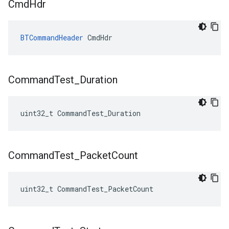
Cmd
Hdr
BTCommandHeader
 CmdHdr
Command
Test
_
Duration
uint32_t CommandTest_Duration
Command
Test
_
Packet
Count
uint32_t CommandTest_PacketCount