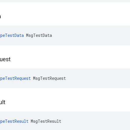
a
peTestData
 MsgTestData
uest
peTestRequest
 MsgTestRequest
ult
peTestResult
 MsgTestResult