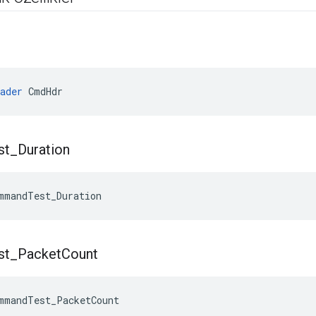
ader
 CmdHdr
st
_
Duration
mmandTest_Duration
st
_
Packet
Count
mmandTest_PacketCount