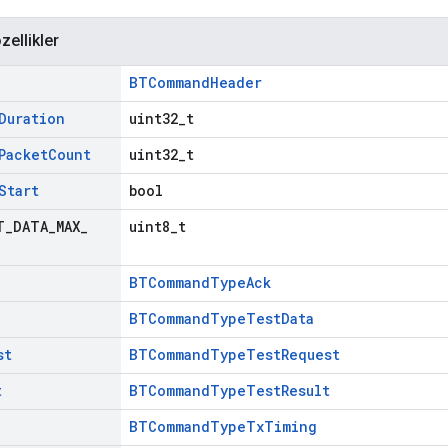
zellikler
BTCommandHeader
Duration
uint32_t
Packet
Count
uint32_t
Start
bool
T
_
DATA
_
MAX
_
uint8_t
BTCommandTypeAck
BTCommandTypeTestData
st
BTCommandTypeTestRequest
t
BTCommandTypeTestResult
BTCommandTypeTxTiming