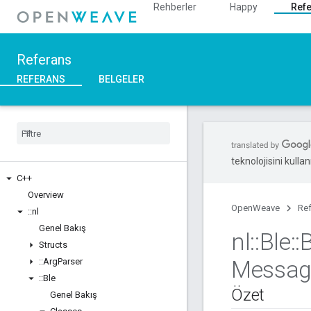
Rehberler
Happy
Ref
Referans
REFERANS
BELGELER
teknolojisini kullan
C++
Overview
OpenWeave
Re
::
nl
Genel Bakış
nl
::
Ble
::
B
Structs
Messag
::
Arg
Parser
::
Ble
Özet
Genel Bakış