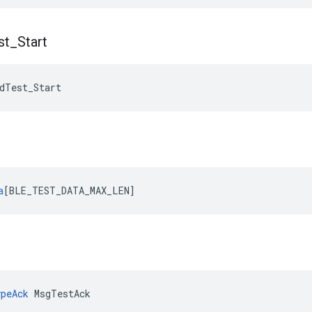
st
_
Start
dTest_Start
a
[
BLE_TEST_DATA_MAX_LEN
]
peAck
 MsgTestAck