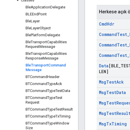
Classes
Ble
Application
Delegate
Herkese açık ö
BLEEnd
Point
Ble
Layer
Cmd
Hdr
Ble
Layer
Object
Command
Test
_
Ble
Platform
Delegate
Ble
Transport
Capabilities
Command
Test
_
Request
Message
Ble
Transport
Capabilities
Command
Test
_
Response
Message
Ble
Transport
Command
Data
[BLE
_
TES
Message
LEN]
BTCommand
Header
Msg
Test
Ack
BTCommand
Type
Ack
BTCommand
Type
Test
Data
Msg
Test
Data
BTCommand
Type
Test
Request
Msg
Test
Reque
BTCommand
Type
Test
Result
Msg
Test
Resul
BTCommand
Type
Tx
Timing
BTCommand
Type
Window
Msg
Tx
Timing
Size