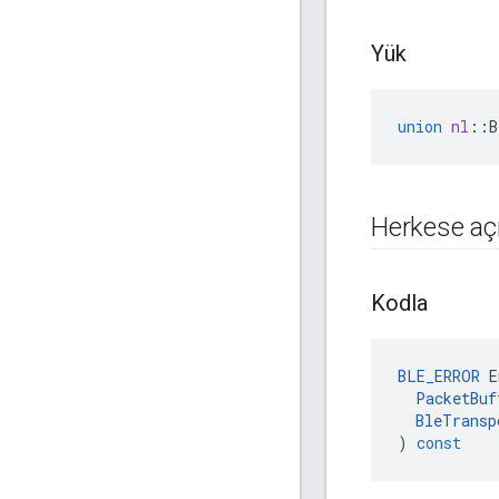
Yük
union
nl
::
B
Herkese açı
Kodla
BLE_ERROR
E
PacketBuf
BleTransp
)
const