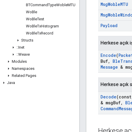
Msg
Woble
MTU
BTCommand
Type
Woble
MTU
Wo
Ble
Msg
Woble
Wind
Wo
Ble
Test
Payload
Wo
Ble
Tx
Histogram
Wo
Ble
Tx
Record
Structs
Herkese açık i
::
Inet
::
Weave
Encode
(
Packe
Buf
,
Ble
Tran
Modules
Message
& msg
Namespaces
Related Pages
Java
Herkese açık st
Decode
(cons
& msg
Buf
,
Bl
Command
Messa
Herkese açı