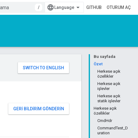
/
GITHUB
OTURUM AÇ
Bu sayfada
Özet
Herkese açık
özellikler
Herkese açık
işlevler
Herkese açık
statik işlevler
Herkese açık
GERI BILDIRIM GÖNDERIN
özellikler
CmdHdr
CommandTest_D
uration