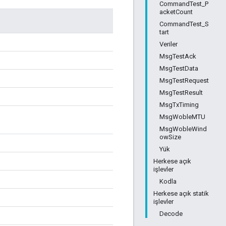
CommandTest_P
acketCount
CommandTest_S
tart
Veriler
MsgTestAck
MsgTestData
MsgTestRequest
MsgTestResult
MsgTxTiming
MsgWobleMTU
MsgWobleWind
owSize
Yük
Herkese açık
işlevler
Kodla
Herkese açık statik
işlevler
Decode