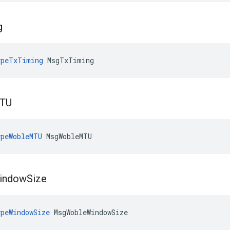
g
ypeTxTiming
 MsgTxTiming
TU
peWobleMTU
 MsgWobleMTU
indow
Size
peWindowSize
 MsgWobleWindowSize