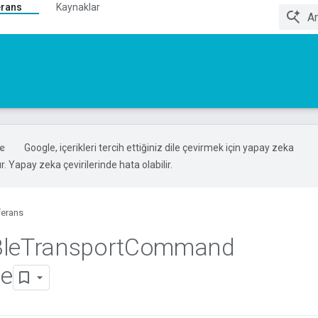
erans
Kaynaklar
Google, içerikleri tercih ettiğiniz dile çevirmek için yapay zeka
ır. Yapay zeka çevirilerinde hata olabilir.
ferans
le
Transport
Command
e