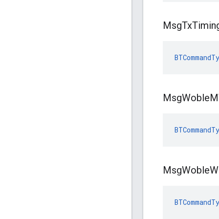
Msg
Tx
Timin
BTCommandT
Msg
Woble
M
BTCommandTy
Msg
Woble
W
BTCommandTy