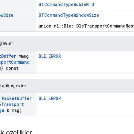
BTCommandTypeWobleMTU
ow
Size
BTCommandTypeWindowSize
union nl::Ble::BleTransportCommandMes
şlevler
t
Buffer
*msg
BLE_ERROR
sport
Command
) const
atik işlevler
t
Packet
Buffer
BLE_ERROR
e
Transport
ge
& msg)
k özellikler