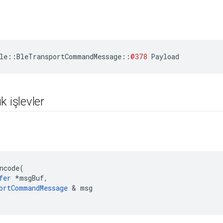
le
::
BleTransportCommandMessage
::
@378
Payload
k işlevler
ncode
(
fer
*
msgBuf
,
ortCommandMessage
&
msg