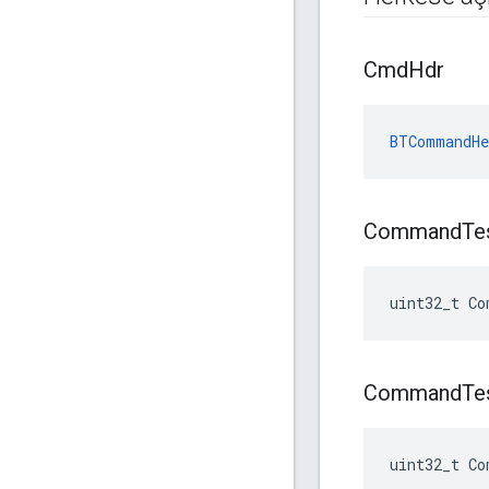
Cmd
Hdr
BTCommandHe
Command
Te
uint32_t Co
Command
Te
uint32_t Co