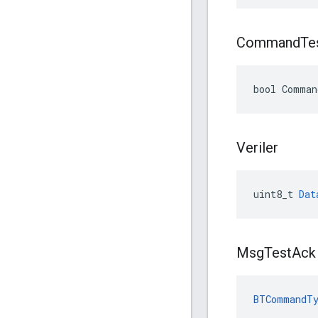
Command
Te
bool Comman
Veriler
uint8_t
Dat
Msg
Test
Ack
BTCommandTy