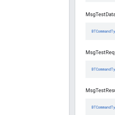
Msg
Test
Dat
BTCommandTy
Msg
Test
Req
BTCommandTy
Msg
Test
Res
BTCommandTy