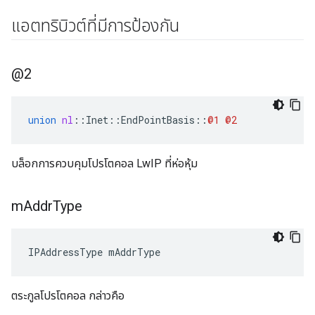
แอตทริบิวต์ที่มีการป้องกัน
@2
union
nl
::
Inet
::
EndPointBasis
::
@1
@2
บล็อกการควบคุมโปรโตคอล LwIP ที่ห่อหุ้ม
m
Addr
Type
IPAddressType mAddrType
ตระกูลโปรโตคอล กล่าวคือ