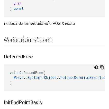
void
)
const
ทดสอบว่าปลายทางเป็นซ็อกเก็ต POSIX หรือไม่
ฟังก์ชันที่มีการป้องกัน
Deferred
Free
void DeferredFree(

Weave::System::Object::ReleaseDeferralErrorTact
)
Init
End
Point
Basis