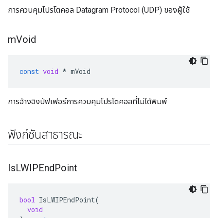
การควบคุมโปรโตคอล Datagram Protocol (UDP) ของผู้ใช้
m
Void
const
void
*
mVoid
การอ้างอิงบัฟเฟอร์การควบคุมโปรโตคอลที่ไม่ได้พิมพ์
ฟังก์ชันสาธารณะ
Is
LWIPEnd
Point
bool
IsLWIPEndPoint
(
void