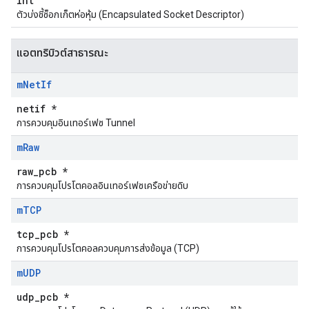
int
ตัวบ่งชี้ซ็อกเก็ตห่อหุ้ม (Encapsulated Socket Descriptor)
แอตทริบิวต์สาธารณะ
m
Net
If
netif *
การควบคุมอินเทอร์เฟซ Tunnel
m
Raw
raw_pcb *
การควบคุมโปรโตคอลอินเทอร์เฟซเครือข่ายดิบ
m
TCP
tcp_pcb *
การควบคุมโปรโตคอลควบคุมการส่งข้อมูล (TCP)
m
UDP
udp_pcb *