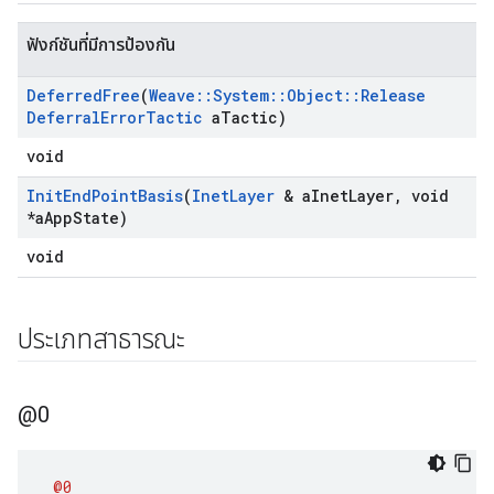
ฟังก์ชันที่มีการป้องกัน
Deferred
Free
(
Weave
::
System
::
Object
::
Release
Deferral
Error
Tactic
a
Tactic)
void
Init
End
Point
Basis
(
Inet
Layer
& a
Inet
Layer
,
void
*a
App
State)
void
ประเภทสาธารณะ
@0
@0