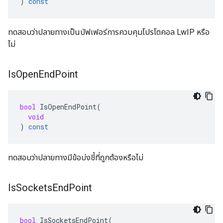
)
const
ทดสอบว่าปลายทางเป็นบัฟเฟอร์การควบคุมโปรโตคอล LwIP หรือ
ไม่
Is
Open
End
Point
bool
IsOpenEndPoint
(
void
)
const
ทดสอบว่าปลายทางมีข้อบ่งชี้ที่ถูกต้องหรือไม่
Is
Sockets
End
Point
bool
IsSocketsEndPoint
(