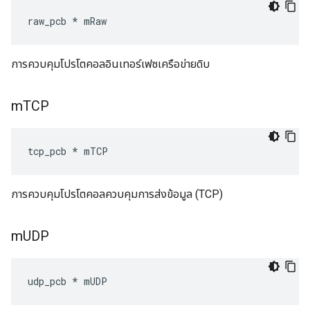
raw_pcb * mRaw
การควบคุมโปรโตคอลอินเทอร์เฟซเครือข่ายดิบ
m
TCP
tcp_pcb * mTCP
การควบคุมโปรโตคอลควบคุมการส่งข้อมูล (TCP)
m
UDP
udp_pcb * mUDP