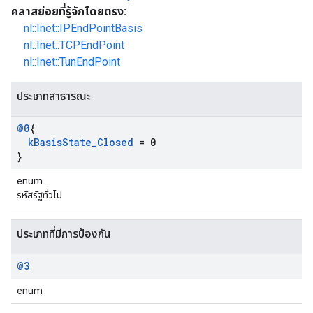
คลาสย่อยที่รู้จักโดยตรง:
nl::Inet::IPEndPointBasis
nl::Inet::TCPEndPoint
nl::Inet::TunEndPoint
ประเภทสาธารณะ
@0
{
k
Basis
State
_
Closed
= 0
}
enum
รหัสรัฐทั่วไป
ประเภทที่มีการป้องกัน
@3
enum