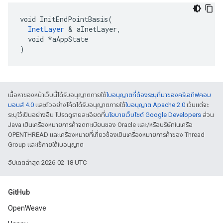
void InitEndPointBasis(

InetLayer
 & aInetLayer,

  void *aAppState

)
เนื้อหาของหน้าเว็บนี้ได้รับอนุญาตภายใต้
ใบอนุญาตที่ต้องระบุที่มาของครีเอทีฟคอม
มอนส์ 4.0
และตัวอย่างโค้ดได้รับอนุญาตภายใต้
ใบอนุญาต Apache 2.0
เว้นแต่จะ
ระบุไว้เป็นอย่างอื่น โปรดดูรายละเอียดที่
นโยบายเว็บไซต์ Google Developers
ส่วน
Java เป็นเครื่องหมายการค้าจดทะเบียนของ Oracle และ/หรือบริษัทในเครือ
OPENTHREAD และเครื่องหมายที่เกี่ยวข้องเป็นเครื่องหมายการค้าของ Thread
Group และใช้ภายใต้ใบอนุญาต
อัปเดตล่าสุด 2026-02-18 UTC
GitHub
OpenWeave