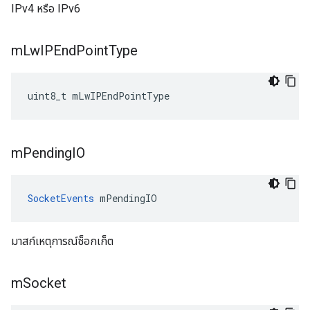
IPv4 หรือ IPv6
m
Lw
IPEnd
Point
Type
uint8_t mLwIPEndPointType
m
Pending
IO
SocketEvents
 mPendingIO
มาสก์เหตุการณ์ซ็อกเก็ต
m
Socket