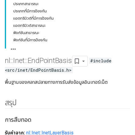
ประเภทสาธารณะ
ประเภทที่มีการป้องกัน
แอตทริบิวต์ที่มีการป้องกัน
แอตทริบิวต์สาธารณะ
ฟังก์ชันสาธารณะ
ฟังก์ชันที่มีการป้องกัน
nl
::
Inet
::
End
Point
Basis
#include
<src/inet/EndPointBasis.h>
พื้นฐานของคลาสปลายทางการรับส่งข้อมูลอินเทอร์เน็ต
สรุป
การสืบทอด
รับค่าจาก:
nl::Inet::InetLayerBasis