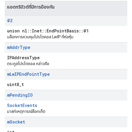
แอตทริบิวต์ที่มีการป้องกัน
@2
union nl::Inet::EndPointBasis::@1
บล็อกการควบคุมโปรโตคอล LwIP ที่ห่อหุ้ม
m
Addr
Type
IPAddressType
ตระกูลโปรโตคอล กล่าวคือ
m
Lw
IPEnd
Point
Type
uint8_t
m
Pending
IO
SocketEvents
มาสก์เหตุการณ์ซ็อกเก็ต
m
Socket