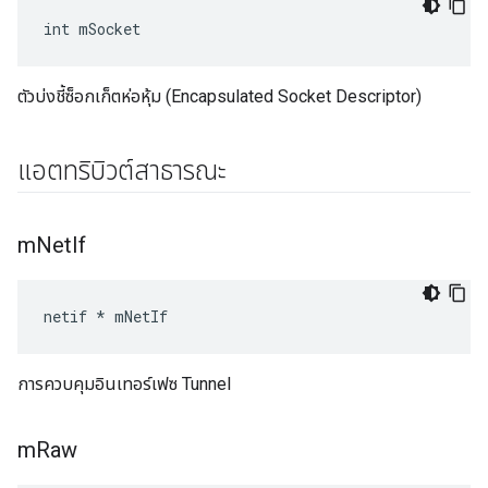
int mSocket
ตัวบ่งชี้ซ็อกเก็ตห่อหุ้ม (Encapsulated Socket Descriptor)
แอตทริบิวต์สาธารณะ
m
Net
If
netif * mNetIf
การควบคุมอินเทอร์เฟซ Tunnel
m
Raw