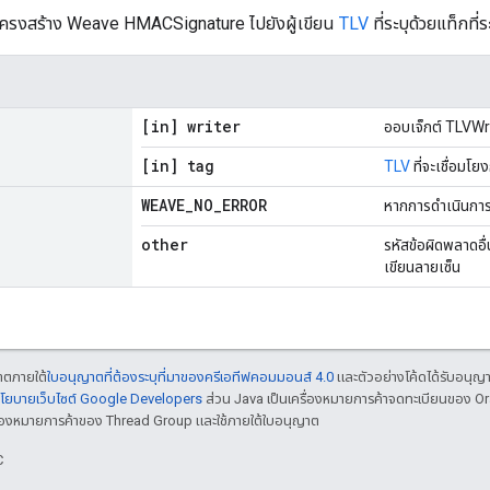
นโครงสร้าง Weave HMACSignature ไปยังผู้เขียน
TLV
ที่ระบุด้วยแท็กที่ร
[in] writer
ออบเจ็กต์ TLVWrit
[in] tag
TLV
ที่จะเชื่อมโย
WEAVE
_
NO
_
ERROR
หากการดำเนินการ
other
รหัสข้อผิดพลาดอื
เขียนลายเซ็น
ญาตภายใต้
ใบอนุญาตที่ต้องระบุที่มาของครีเอทีฟคอมมอนส์ 4.0
และตัวอย่างโค้ดได้รับอนุญ
โยบายเว็บไซต์ Google Developers
ส่วน Java เป็นเครื่องหมายการค้าจดทะเบียนของ O
เครื่องหมายการค้าของ Thread Group และใช้ภายใต้ใบอนุญาต
C