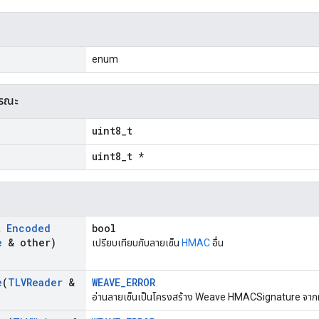
enum
ารณะ
uint8_t
uint8_t *
t
Encoded
bool
e
& other)
เปรียบเทียบกับลายเซ็น
HMAC
อื่น
e
(
TLVReader
&
WEAVE_ERROR
อ่านลายเซ็นเป็นโครงสร้าง Weave HMACSignature จากผู