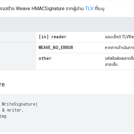
โครงสร้าง Weave HMACSignature จากผู้อ่าน
TLV
ที่ระบุ
[in] reader
ออบเจ็กต์ TLVRead
WEAVE
_
NO
_
ERROR
หากการดำเนินการ
other
รหัสข้อผิดพลาดอื
ลายเซ็น
re
WriteSignature
(
&
writer
,
tag