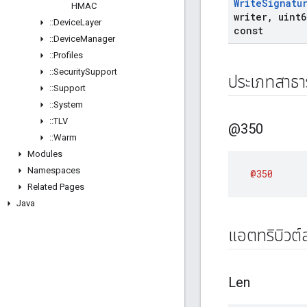
Write
Signatu
HMAC
writer
,
uint6
::
Device
Layer
const
::
Device
Manager
::
Profiles
::
Security
Support
ประเภทสาธ
::
Support
::
System
::
TLV
@350
::
Warm
Modules
Namespaces
@350
Related Pages
Java
แอตทริบิวต
Len