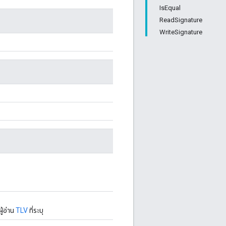
IsEqual
ReadSignature
WriteSignature
้อ่าน
TLV
ที่ระบุ