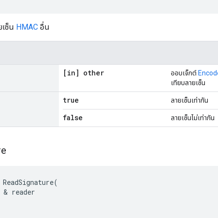
ยเซ็น
HMAC
อื่น
[in] other
ออบเจ็กต์
Encod
เทียบลายเซ็น
true
ลายเซ็นเท่ากัน
false
ลายเซ็นไม่เท่ากัน
re
 ReadSignature(

 & reader
