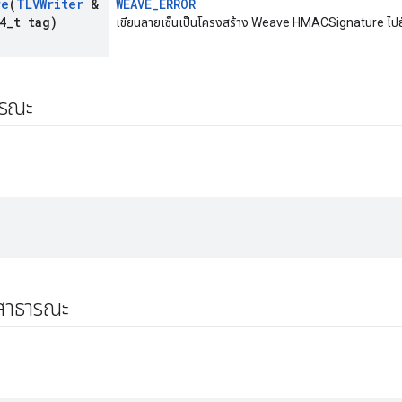
re
(
TLVWriter
&
WEAVE_ERROR
4
_
t tag)
เขียนลายเซ็นเป็นโครงสร้าง Weave HMACSignature ไปยั
ารณะ
์สาธารณะ