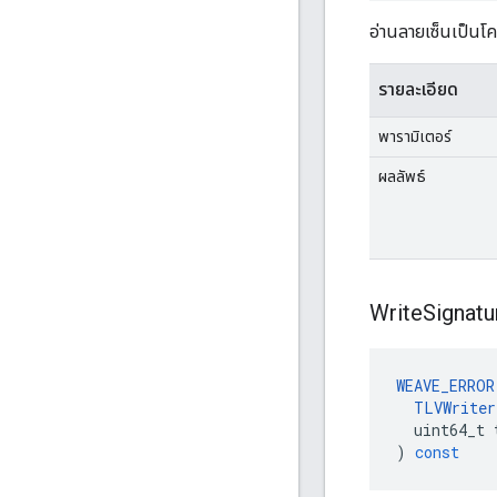
อ่านลายเซ็นเป็น
รายละเอียด
พารามิเตอร์
ผลลัพธ์
Write
Signatu
WEAVE_ERROR
TLVWriter
uint64_t
)
const