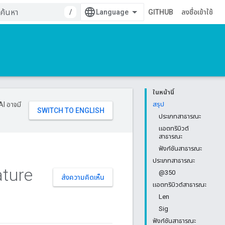
/
GITHUB
ลงชื่อเข้าใช้
ในหน้านี้
AI อาจมี
สรุป
ประเภทสาธารณะ
แอตทริบิวต์
สาธารณะ
ฟังก์ชันสาธารณะ
ประเภทสาธารณะ
ture
@350
ส่งความคิดเห็น
แอตทริบิวต์สาธารณะ
Len
Sig
ฟังก์ชันสาธารณะ