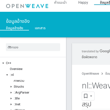
คำแนะนำ
Happy
ข้อมูลอ
ข้อมูลอ้างอิง
ข้อมูลอ้างอิง
เอกสาร
ข้อผิดพลาด
C++
Overview
OpenWeave
ข้อ
::
nl
ภาพรวม
nl
::
Wea
Structs
::
Arg
Parser
::
Ble
สรุป
::
Inet