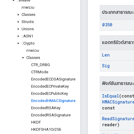
::
Weave
ภาพรวม
ประเภทสาธารณะ
Classes
Structs
@350
Unions
::
ASN1
แอตทริบิวต์สาธ
::
Crypto
ภาพรวม
Len
Classes
CTR
_
DRBG
Sig
CTRMode
Encoded
ECDSASignature
ฟังก์ชันสาธารณะ
Encoded
ECPrivate
Key
Encoded
ECPublic
Key
Is
Equal
(cons
Encoded
HMACSignature
HMACSignatur
const
Encoded
RSAKey
Encoded
RSASignature
Read
Signatur
HKDF
reader)
HKDFSHA1Or256