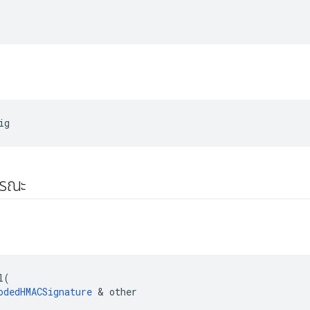
ig
ารณะ
l
(
odedHMACSignature
&
other