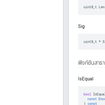
uint8_t Len
Sig
uint8_t * S
ฟังก์ชันสาธ
Is
Equal
bool
IsEqua
const
Enc
)
const