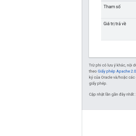
Tham số
Giá trị trả về
Trừ phi có lưu ý khác, nội
theo
Giấy phép Apache 2.0
ký của Oracle và/hoặc các 
giấy phép.
Cập nhật lần gần đây nhất:
GitHub
OpenWeave