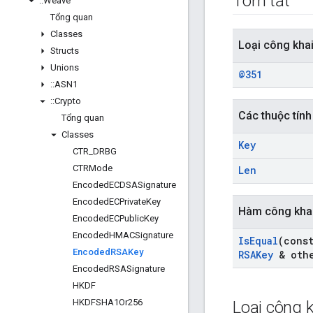
Tóm tắt
::
Weave
Tổng quan
Classes
Loại công kha
Structs
Unions
@351
::
ASN1
::
Crypto
Các thuộc tính
Tổng quan
Classes
Key
CTR
_
DRBG
CTRMode
Len
Encoded
ECDSASignature
Encoded
ECPrivate
Key
Hàm công kha
Encoded
ECPublic
Key
Encoded
HMACSignature
Is
Equal
(cons
Encoded
RSAKey
RSAKey
& othe
Encoded
RSASignature
HKDF
HKDFSHA1Or256
Loại công k