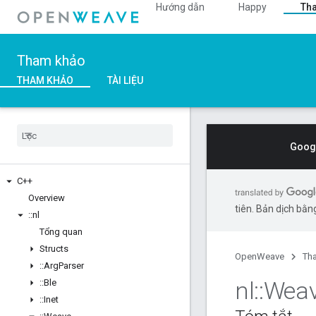
Hướng dẫn
Happy
Th
Tham khảo
THAM KHẢO
TÀI LIỆU
Googl
C++
Overview
tiên. Bản dịch bằng
::
nl
Tổng quan
Structs
OpenWeave
Th
::
Arg
Parser
nl
::
Wea
::
Ble
::
Inet