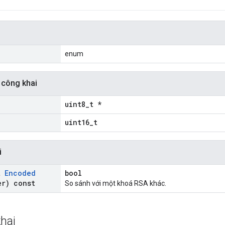
i
enum
 công khai
uint8_t *
uint16_t
i
t
Encoded
bool
r) const
So sánh với một khoá RSA khác.
hai