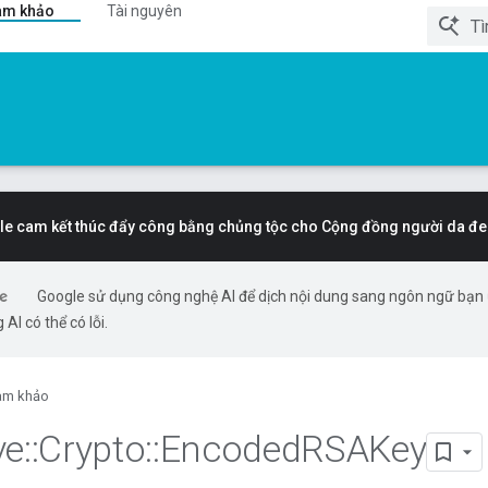
am khảo
Tài nguyên
e cam kết thúc đẩy công bằng chủng tộc cho Cộng đồng người da đe
Google sử dụng công nghệ AI để dịch nội dung sang ngôn ngữ bạn
 AI có thể có lỗi.
am khảo
ve
::
Crypto
::
Encoded
RSAKey