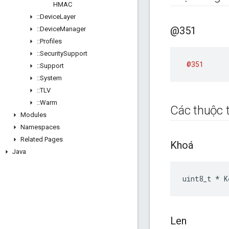
HMAC
::
Device
Layer
@351
::
Device
Manager
::
Profiles
::
Security
Support
@351
::
Support
::
System
::
TLV
::
Warm
Các thuộc t
Modules
Namespaces
Related Pages
Khoá
Java
uint8_t * K
Len