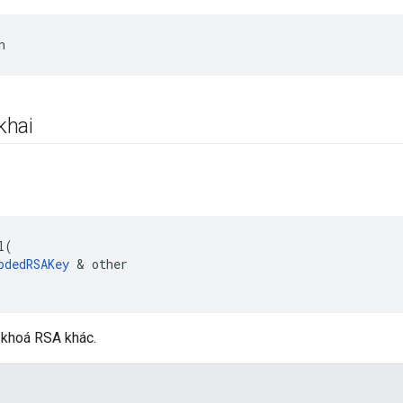
n
khai
l
(
odedRSAKey
&
other
 khoá RSA khác.