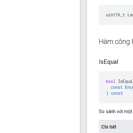
uint16_t Le
Hàm công 
Is
Equal
bool
IsEqua
const
Enc
)
const
So sánh với một
Chi tiết