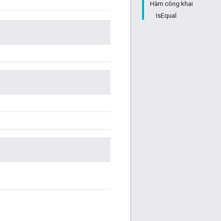
Hàm công khai
IsEqual