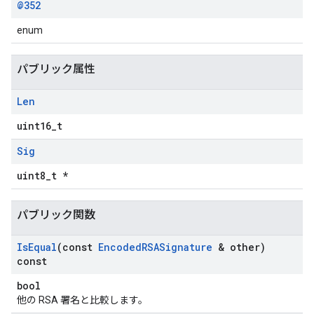
@352
enum
パブリック属性
Len
uint16_t
Sig
uint8_t *
パブリック関数
Is
Equal
(const
Encoded
RSASignature
& other)
const
bool
他の RSA 署名と比較します。