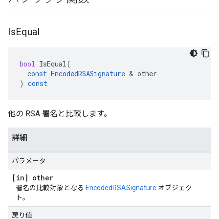
Is
Equal
bool
IsEqual
(
const
EncodedRSASignature
&
other
)
const
他の RSA 署名と比較します。
詳細
パラメータ
[in] other
署名の比較対象となる
EncodedRSASignature
オブジェク
ト。
戻り値