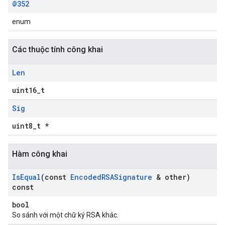
@352
enum
Các thuộc tính công khai
Len
uint16_t
Sig
uint8_t *
Hàm công khai
Is
Equal
(const
Encoded
RSASignature
& other)
const
bool
So sánh với một chữ ký RSA khác.