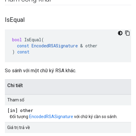
Is
Equal
bool
IsEqual
(
const
EncodedRSASignature
&
other
)
const
So sánh với một chữ ký RSA khác.
Chi tiết
Tham số
[in] other
Đối tượng
EncodedRSASignature
với chữ ký cần so sánh.
Giá trị trả về