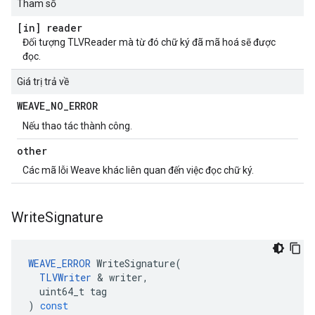
Tham số
[in] reader
Đối tượng TLVReader mà từ đó chữ ký đã mã hoá sẽ được
đọc.
Giá trị trả về
WEAVE
_
NO
_
ERROR
Nếu thao tác thành công.
other
Các mã lỗi Weave khác liên quan đến việc đọc chữ ký.
Write
Signature
WEAVE_ERROR
WriteSignature
(
TLVWriter
&
writer
,
uint64_t
tag
)
const