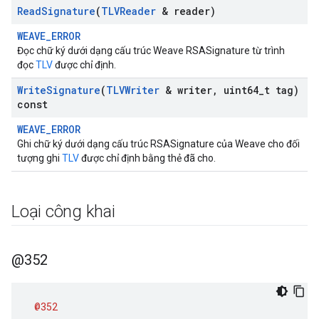
Read
Signature
(
TLVReader
& reader)
WEAVE_ERROR
Đọc chữ ký dưới dạng cấu trúc Weave RSASignature từ trình
đọc
TLV
được chỉ định.
Write
Signature
(
TLVWriter
& writer
,
uint64
_
t tag)
const
WEAVE_ERROR
Ghi chữ ký dưới dạng cấu trúc RSASignature của Weave cho đối
tượng ghi
TLV
được chỉ định bằng thẻ đã cho.
Loại công khai
@352
@352