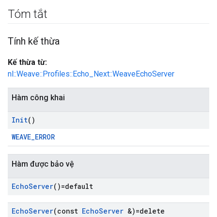
Tóm tắt
Tính kế thừa
Kế thừa từ:
nl::Weave::Profiles::Echo_Next::WeaveEchoServer
Hàm công khai
Init
()
WEAVE_ERROR
Hàm được bảo vệ
Echo
Server
()=default
Echo
Server
(const
Echo
Server
&)=delete