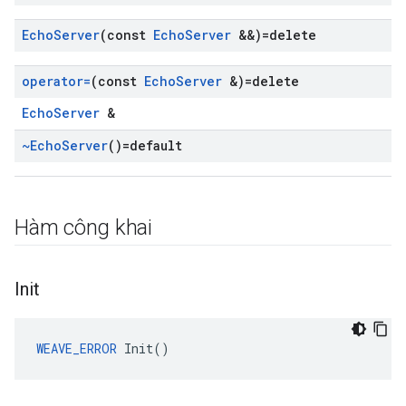
Echo
Server
(const
Echo
Server
&&)=delete
operator=
(const
Echo
Server
&)=delete
EchoServer
&
~Echo
Server
()=default
Hàm công khai
Init
WEAVE_ERROR
 Init()