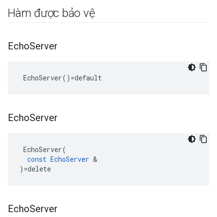
Hàm được bảo vệ
Echo
Server
 EchoServer()=default
Echo
Server
EchoServer
(
const
EchoServer
&
)
=
delete
Echo
Server