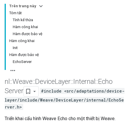
Trên trang này
Tóm tắt
Tính kế thừa
Hàm công khai
Hàm được bảo vệ
Hàm công khai
Init
Hàm được bảo vệ
EchoServer
nl
::
Weave
::
Device
Layer
::
Internal
::
Echo
Server
#include <src/adaptations/device-
layer/include/Weave/DeviceLayer/internal/EchoSe
rver.h>
Triển khai cấu hình Weave Echo cho một thiết bị Weave.