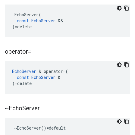
EchoServer
(
const
EchoServer
&&
)
=
delete
operator=
EchoServer
&
operator
=
(
const
EchoServer
&
)
=
delete
~Echo
Server
 ~EchoServer()=default