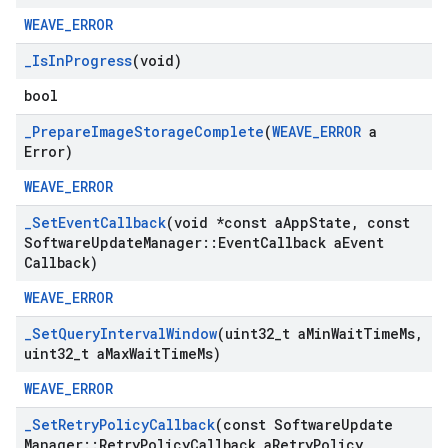
WEAVE_ERROR
_
Is
In
Progress
(void)
bool
_
Prepare
Image
Storage
Complete
(
WEAVE
_
ERROR
a
Error)
WEAVE_ERROR
_
Set
Event
Callback
(void *const a
App
State
,
const
Software
Update
Manager
::
Event
Callback a
Event
Callback)
WEAVE_ERROR
_
Set
Query
Interval
Window
(uint32
_
t a
Min
Wait
Time
Ms
,
uint32
_
t a
Max
Wait
Time
Ms)
WEAVE_ERROR
_
Set
Retry
Policy
Callback
(const Software
Update
Manager
::
Retry
Policy
Callback a
Retry
Policy