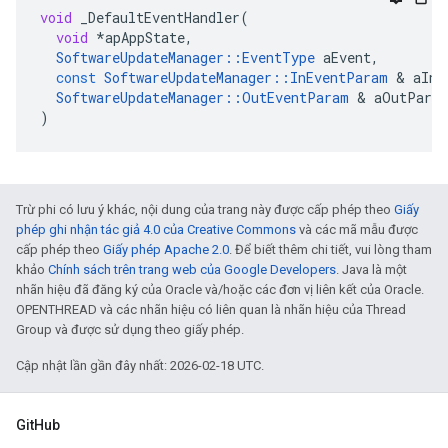
void
_DefaultEventHandler
(
void
*
apAppState
,
SoftwareUpdateManager
::
EventType
aEvent
,
const
SoftwareUpdateManager
::
InEventParam
&
aInP
SoftwareUpdateManager
::
OutEventParam
&
aOutPara
)
Trừ phi có lưu ý khác, nội dung của trang này được cấp phép theo
Giấy
phép ghi nhận tác giả 4.0 của Creative Commons
và các mã mẫu được
cấp phép theo
Giấy phép Apache 2.0
. Để biết thêm chi tiết, vui lòng tham
khảo
Chính sách trên trang web của Google Developers
. Java là một
nhãn hiệu đã đăng ký của Oracle và/hoặc các đơn vị liên kết của Oracle.
OPENTHREAD và các nhãn hiệu có liên quan là nhãn hiệu của Thread
Group và được sử dụng theo giấy phép.
Cập nhật lần gần đây nhất: 2026-02-18 UTC.
GitHub