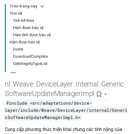
Trên trang này
Tóm tắt
Tính kế thừa
Hàm được bảo vệ
Hàm tĩnh được bảo vệ
Hàm được bảo vệ
DoInit
DownloadComplete
GetIntegrityTypeList
nl
::
Weave
::
Device
Layer
::
Internal
::
Generic
Software
Update
Manager
Impl
#include <src/adaptations/device-
layer/include/Weave/DeviceLayer/internal/Generi
cSoftwareUpdateManagerImpl.h>
Cung cấp phương thức triển khai chung các tính năng của