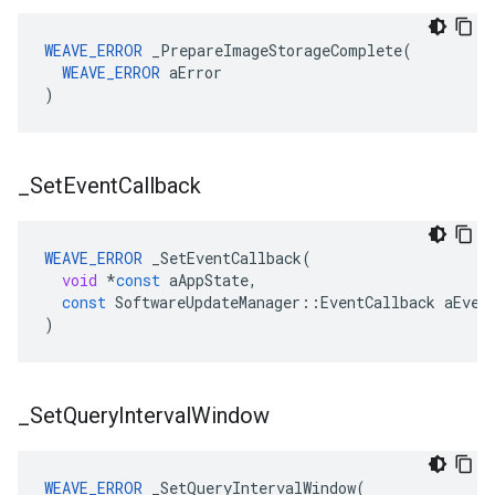
WEAVE_ERROR
 _PrepareImageStorageComplete(

WEAVE_ERROR
 aError

)
_
Set
Event
Callback
WEAVE_ERROR
_SetEventCallback
(
void
*
const
aAppState
,
const
SoftwareUpdateManager
::
EventCallback
aEven
)
_
Set
Query
Interval
Window
WEAVE_ERROR
 _SetQueryIntervalWindow(
