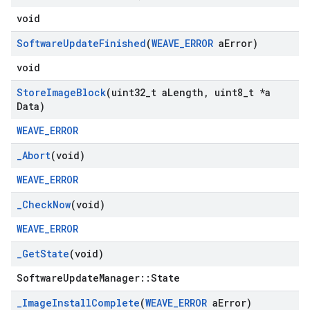
void
Software
Update
Finished
(
WEAVE
_
ERROR
a
Error)
void
Store
Image
Block
(uint32
_
t a
Length
,
uint8
_
t *a
Data)
WEAVE_ERROR
_
Abort
(void)
WEAVE_ERROR
_
Check
Now
(void)
WEAVE_ERROR
_
Get
State
(void)
SoftwareUpdateManager::State
_
Image
Install
Complete
(
WEAVE
_
ERROR
a
Error)