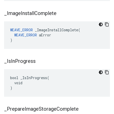
_
Image
Install
Complete
WEAVE_ERROR
 _ImageInstallComplete(

WEAVE_ERROR
 aError

)
_
Is
In
Progress
bool _IsInProgress(

  void

)
_
Prepare
Image
Storage
Complete