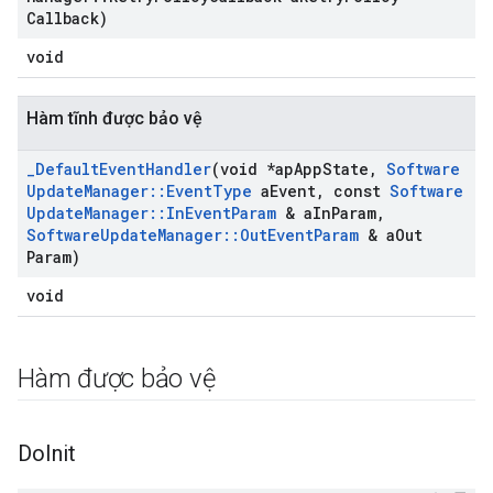
Callback)
void
Hàm tĩnh được bảo vệ
_
Default
Event
Handler
(void *ap
App
State
,
Software
Update
Manager
::
Event
Type
a
Event
,
const
Software
Update
Manager
::
In
Event
Param
& a
In
Param
,
Software
Update
Manager
::
Out
Event
Param
& a
Out
Param)
void
Hàm được bảo vệ
Do
Init