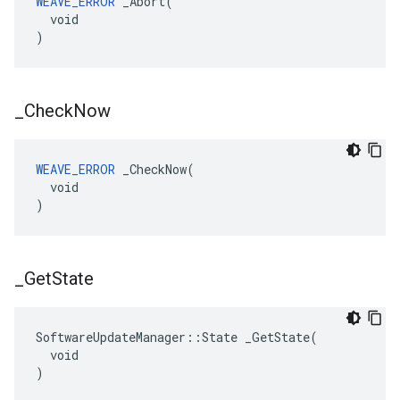
WEAVE_ERROR
 _Abort(

  void

)
_
Check
Now
WEAVE_ERROR
 _CheckNow(

  void

)
_
Get
State
SoftwareUpdateManager::State _GetState(

  void

)