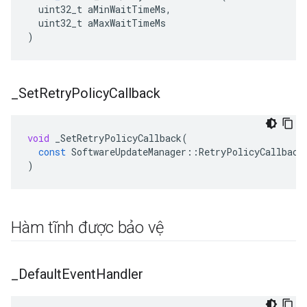
  uint32_t aMinWaitTimeMs,

  uint32_t aMaxWaitTimeMs

)
_
Set
Retry
Policy
Callback
void
_SetRetryPolicyCallback
(
const
SoftwareUpdateManager
::
RetryPolicyCallback
)
Hàm tĩnh được bảo vệ
_
Default
Event
Handler