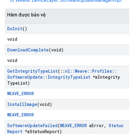
nl::Weave::DeviceLayer::SoftwareUpdateManagerImpl
Hàm được bảo vệ
Do
Init
()
void
Download
Complete
(void)
void
Get
Integrity
Type
List
(
::
nl
::
Weave
::
Profiles
::
Software
Update
::
Integrity
Type
List
*a
Integrity
Type
List)
WEAVE_ERROR
Install
Image
(void)
WEAVE_ERROR
Software
Update
Failed
(
WEAVE
_
ERROR
a
Error
,
Status
Report
*a
Status
Report)