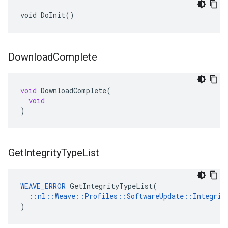
void DoInit()
Download
Complete
void
DownloadComplete
(
void
)
Get
Integrity
Type
List
WEAVE_ERROR
 GetIntegrityTypeList(

  ::
nl::Weave::Profiles::SoftwareUpdate::Integrit
)