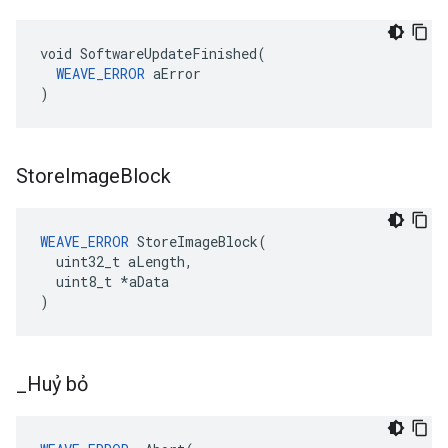
void SoftwareUpdateFinished(

WEAVE_ERROR
 aError

)
Store
Image
Block
WEAVE_ERROR
 StoreImageBlock(

  uint32_t aLength,

  uint8_t *aData

)
_
Huỷ bỏ