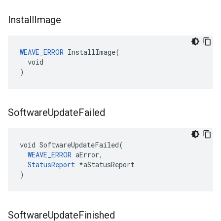
Install
Image
WEAVE_ERROR
 InstallImage(

  void

)
Software
Update
Failed
void SoftwareUpdateFailed(

WEAVE_ERROR
 aError,

StatusReport
 *aStatusReport

)
Software
Update
Finished