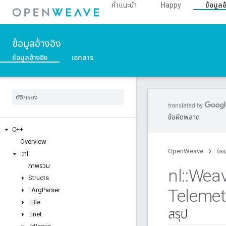
คำแนะนำ
Happy
ข้อมูลอ
ข้อมูลอ้างอิง
ข้อมูลอ้างอิง
เอกสาร
ข้อผิดพลาด
C++
Overview
OpenWeave
ข้อ
::
nl
ภาพรวม
nl
::
Wea
Structs
Telemet
::
Arg
Parser
::
Ble
สรุป
::
Inet