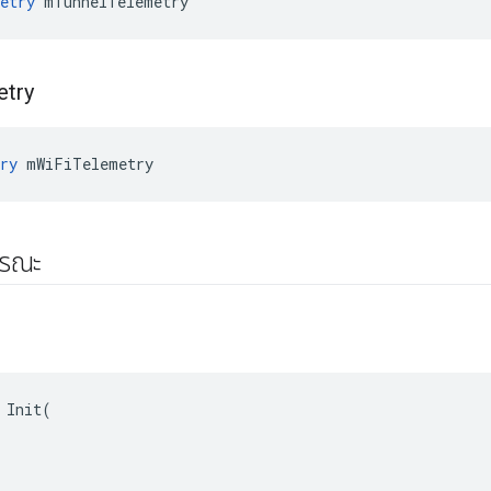
etry
 mTunnelTelemetry
etry
ry
 mWiFiTelemetry
ารณะ
 Init(
