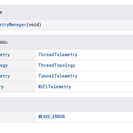
าย
etry
Manager
(void)
ารณะ
etry
ThreadTelemetry
ogy
ThreadTopology
etry
TunnelTelemetry
ry
WiFiTelemetry
WEAVE_ERROR