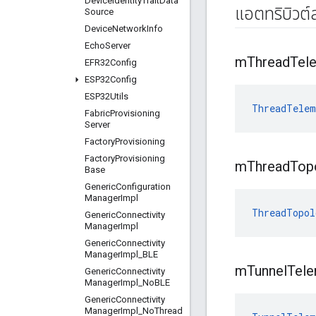
Device
Identity
Trait
Data
แอตทริบิวต
Source
Device
Network
Info
Echo
Server
m
Thread
Tel
EFR32Config
ESP32Config
ESP32Utils
ThreadTelem
Fabric
Provisioning
Server
Factory
Provisioning
Factory
Provisioning
m
Thread
Top
Base
Generic
Configuration
Manager
Impl
ThreadTopol
Generic
Connectivity
Manager
Impl
Generic
Connectivity
Manager
Impl
_
BLE
m
Tunnel
Tele
Generic
Connectivity
Manager
Impl
_
No
BLE
Generic
Connectivity
Manager
Impl
_
No
Thread