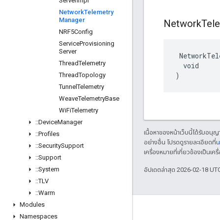
Server
Impl
Network
Telemetry
Manager
Network
Tel
NRF5Config
Service
Provisioning
Server
 NetworkTel
Thread
Telemetry
  void

)
Thread
Topology
Tunnel
Telemetry
Weave
Telemetry
Base
Wi
Fi
Telemetry
::
Device
Manager
เนื้อหาของหน้าเว็บนี้ได้รับอนุ
::
Profiles
อย่างอื่น โปรดดูรายละเอียดที่
น
::
Security
Support
เครื่องหมายที่เกี่ยวข้องเป็น
::
Support
::
System
อัปเดตล่าสุด 2026-02-18 UT
::
TLV
::
Warm
Modules
GitHub
Namespaces