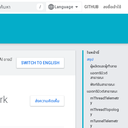
/
GITHUB
ลงชื่อเข้าใช้
ในหน้านี้
AI อาจมี
สรุป
ผู้ผลิตและผู้ทำลาย
แอตทริบิวต์
สาธารณะ
ฟังก์ชันสาธารณะ
แอตทริบิวต์สาธารณะ
rk
mThreadTelemetr
ส่งความคิดเห็น
y
mThreadTopolog
y
mTunnelTelemetr
y