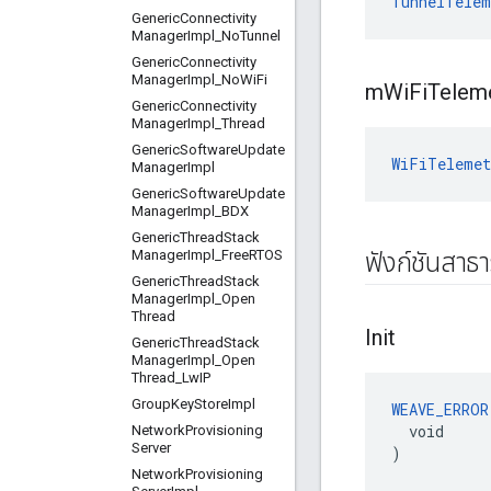
TunnelTelem
Generic
Connectivity
Manager
Impl
_
No
Tunnel
Generic
Connectivity
Manager
Impl
_
No
Wi
Fi
m
Wi
Fi
Telem
Generic
Connectivity
Manager
Impl
_
Thread
Generic
Software
Update
WiFiTelemet
Manager
Impl
Generic
Software
Update
Manager
Impl
_
BDX
Generic
Thread
Stack
Manager
Impl
_
Free
RTOS
ฟังก์ชันสาธ
Generic
Thread
Stack
Manager
Impl
_
Open
Thread
Init
Generic
Thread
Stack
Manager
Impl
_
Open
Thread
_
Lw
IP
Group
Key
Store
Impl
WEAVE_ERROR
  void

Network
Provisioning
Server
)
Network
Provisioning