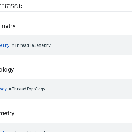
์สาธารณะ
emetry
etry
 mThreadTelemetry
ology
ogy
 mThreadTopology
metry