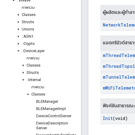
::
Weave
ภาพรวม
ผู้ผลิตและผู้ทำล
Classes
Structs
Network
Telem
Unions
::
ASN1
แอตทริบิวต์สาธ
::
Crypto
::
Device
Layer
m
Thread
Telem
ภาพรวม
Classes
m
Thread
Topol
Structs
m
Tunnel
Telem
::
Internal
ภาพรวม
m
Wi
Fi
Telemet
Classes
BLEManager
ฟังก์ชันสาธารณะ
BLEManager
Impl
Device
Control
Server
Init
(void)
Device
Description
Server