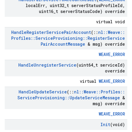
local
Err
,
uint32
_
t server
Status
Profile
Id
,
uint16
_
t server
Status
Code) override
virtual void
Handle
Register
Service
Pair
Account
(
::
nl
::
Weave
::
Profiles
::
Service
Provisioning
::
Register
Service
Pair
Account
Message
& msg) override
WEAVE_ERROR
Handle
Unregister
Service
(uint64
_
t service
Id)
override
virtual
WEAVE_ERROR
Handle
Update
Service
(
::
nl
::
Weave
::
Profiles
::
Service
Provisioning
::
Update
Service
Message
&
msg) override
WEAVE_ERROR
Init
(void)