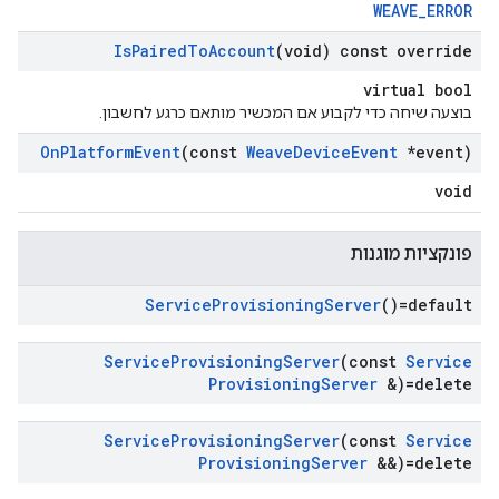
WEAVE_ERROR
Is
Paired
To
Account
(void) const override
virtual bool
בוצעה שיחה כדי לקבוע אם המכשיר מותאם כרגע לחשבון.
On
Platform
Event
(const
Weave
Device
Event
*event)
void
פונקציות מוגנות
Service
Provisioning
Server
()=default
Service
Provisioning
Server
(const
Service
Provisioning
Server
&)=delete
Service
Provisioning
Server
(const
Service
Provisioning
Server
&&)=delete