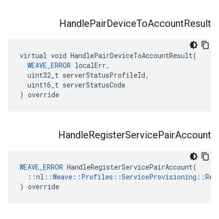
Handle
Pair
Device
To
Account
Result
virtual void HandlePairDeviceToAccountResult(

WEAVE_ERROR
 localErr,

  uint32_t serverStatusProfileId,

  uint16_t serverStatusCode

) override
Handle
Register
Service
Pair
Account
WEAVE_ERROR
 HandleRegisterServicePairAccount(

  ::
nl::Weave::Profiles::ServiceProvisioning::Reg
) override