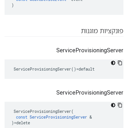
)
פונקציות מוגנות
Service
Provisioning
Server
 ServiceProvisioningServer()=default
Service
Provisioning
Server
ServiceProvisioningServer
(
const
ServiceProvisioningServer
&
)
=
delete