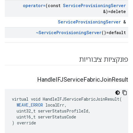
operator=
(const
Service
Provisioning
Server
&)=delete
ServiceProvisioningServer
&
~Service
Provisioning
Server
()=default
פונקציות ציבוריות
Handle
IFJService
Fabric
Join
Result
virtual void HandleIFJServiceFabricJoinResult(

WEAVE_ERROR
 localErr,

  uint32_t serverStatusProfileId,

  uint16_t serverStatusCode

) override