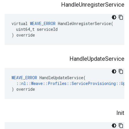
Handle
Unregister
Service
virtual
WEAVE_ERROR
HandleUnregisterService
(
uint64_t
serviceId
)
override
Handle
Update
Service
WEAVE_ERROR
 HandleUpdateService(

  ::
nl::Weave::Profiles::ServiceProvisioning::Upd
) override
Init