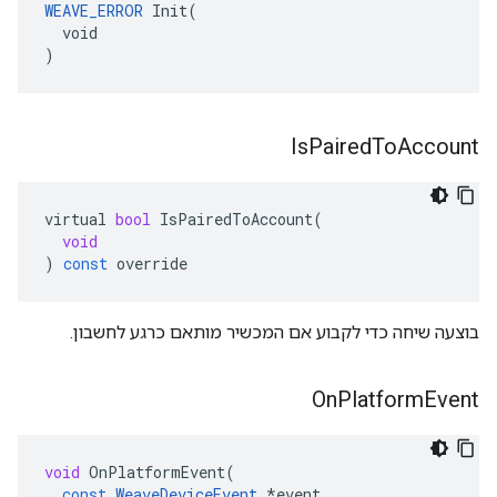
WEAVE_ERROR
 Init(

  void

)
Is
Paired
To
Account
virtual
bool
IsPairedToAccount
(
void
)
const
override
בוצעה שיחה כדי לקבוע אם המכשיר מותאם כרגע לחשבון.
On
Platform
Event
void
OnPlatformEvent
(
const
WeaveDeviceEvent
*
event