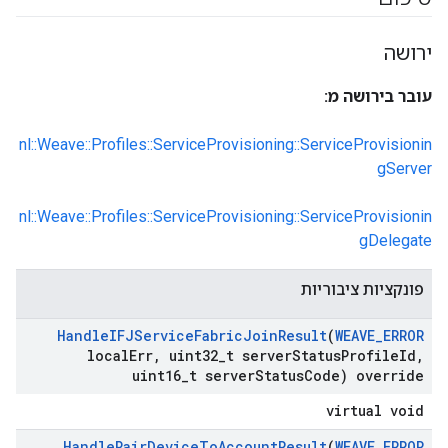
ירושה
עובר בירושה מ:
nl::Weave::Profiles::ServiceProvisioning::ServiceProvisionin
gServer
nl::Weave::Profiles::ServiceProvisioning::ServiceProvisionin
gDelegate
פונקציות ציבוריות
Handle
IFJService
Fabric
Join
Result
(
WEAVE
_
ERROR
local
Err
,
uint32
_
t server
Status
Profile
Id
,
uint16
_
t server
Status
Code) override
virtual void
Handle
Pair
Device
To
Account
Result
(
WEAVE
_
ERROR