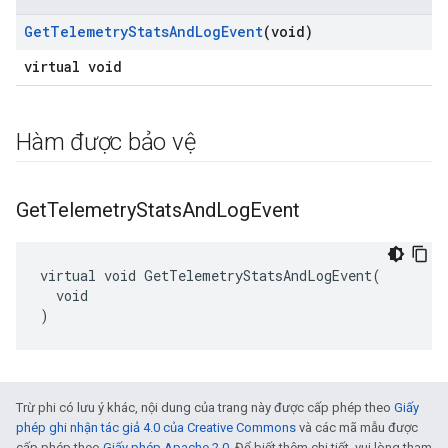
Get
Telemetry
Stats
And
Log
Event
(void)
virtual void
Hàm được bảo vệ
Get
Telemetry
Stats
And
Log
Event
virtual void GetTelemetryStatsAndLogEvent(

  void

)
Trừ phi có lưu ý khác, nội dung của trang này được cấp phép theo
Giấy
phép ghi nhận tác giả 4.0 của Creative Commons
và các mã mẫu được
cấp phép theo
Giấy phép Apache 2.0
. Để biết thêm chi tiết, vui lòng tham