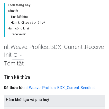
Trên trang này
Tóm tắt
Tính kế thừa
Hàm khởi tạo và phá huỷ
Hàm công khai
ReceiveInit
nl
::
Weave
::
Profiles
::
BDX
_
Current
::
Receive
Init
Tóm tắt
Tính kế thừa
Kế thừa từ:
nl::Weave::Profiles::BDX_Current::SendInit
Hàm khởi tạo và phá huỷ