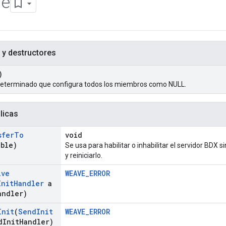
e
 y destructores
)
determinado que configura todos los miembros como NULL.
licas
sfer
To
void
able)
Se usa para habilitar o inhabilitar el servidor BDX
y reiniciarlo.
ive
WEAVE_ERROR
Init
Handler
a
andler)
Init
(
Send
Init
WEAVE_ERROR
d
Init
Handler)