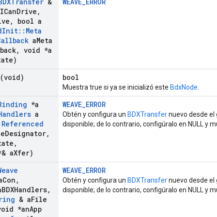
BDXTransfer
&
WEAVE_ERROR
ICan
Drive
,
ive
,
bool a
d
Init
::
Meta
Callback
a
Meta
back
,
void *a
tate)
(void)
bool
Muestra true si ya se inicializó este
BdxNode
.
Binding
*a
WEAVE_ERROR
Handlers
a
Obtén y configura un
BDXTransfer
nuevo desde el 
Referenced
disponible; de lo contrario, configúralo en NULL y m
le
Designator
,
tate
,
& a
Xfer)
Weave
WEAVE_ERROR
a
Con
,
Obtén y configura un
BDXTransfer
nuevo desde el 
a
BDXHandlers
,
disponible; de lo contrario, configúralo en NULL y m
ring
& a
File
oid *an
App