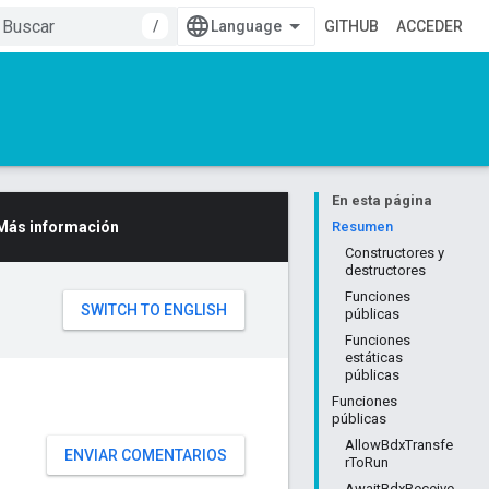
/
GITHUB
ACCEDER
En esta página
Más información
Resumen
Constructores y
destructores
Funciones
públicas
Funciones
estáticas
públicas
Funciones
públicas
AllowBdxTransfe
ENVIAR COMENTARIOS
rToRun
AwaitBdxReceive