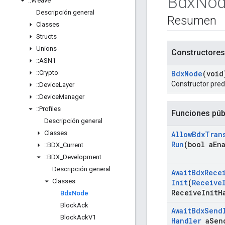
Bdx
Nod
::
Weave
Descripción general
Resumen
Classes
Structs
Unions
Constructores
::
ASN1
::
Crypto
Bdx
Node
(void
Constructor pre
::
Device
Layer
::
Device
Manager
::
Profiles
Funciones púb
Descripción general
Classes
Allow
Bdx
Tran
Run
(bool a
En
::
BDX
_
Current
::
BDX
_
Development
Descripción general
Await
Bdx
Rece
Classes
Init
(
Receive
Receive
Init
H
Bdx
Node
Block
Ack
Await
Bdx
Send
Block
Ack
V1
Handler
a
Sen