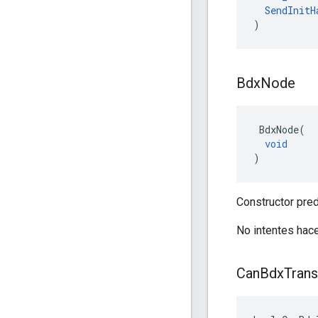
SendInitH
)
Bdx
Node
BdxNode
(
void
)
Constructor pre
No intentes hace
Can
Bdx
Trans