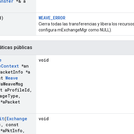
ansfer
*& a
d)
WEAVE_ERROR
Cierra todas las transferencias y libera los recur
configura mExchangeMgr como NULL).
áticas públicas
e
void
e
Context
*an
acket
Info *a
st
Weave
a
Weave
Msg
t a
Profile
Id
,
age
Type
,
*a
Packet
it
(
Exchange
void
c
,
const
 *a
Pkt
Info
,