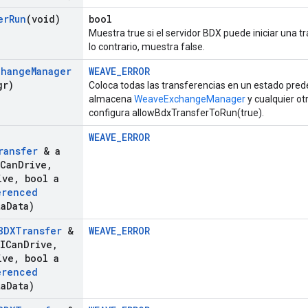
er
Run
(void)
bool
Muestra true si el servidor BDX puede iniciar una
lo contrario, muestra false.
change
Manager
WEAVE_ERROR
gr)
Coloca todas las transferencias en un estado prede
almacena
WeaveExchangeManager
y cualquier ot
configura allowBdxTransferToRun(true).
WEAVE_ERROR
ransfer
& a
ICan
Drive
,
ive
,
bool a
erenced
ta
Data)
BDXTransfer
&
WEAVE_ERROR
ICan
Drive
,
ive
,
bool a
erenced
ta
Data)