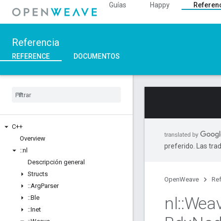
Guías
Happy
Referen
Referencia
REFERENCE
DOCUMENTOS
C++
Overview
preferido. Las tra
::
nl
Descripción general
Structs
OpenWeave
Ref
::
Arg
Parser
nl
::
Wea
::
Ble
::
Inet