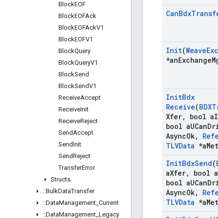
Block
EOF
Can
Bdx
Transf
Block
EOFAck
Block
EOFAck
V1
Block
EOFV1
Init
(
Weave
Ex
Block
Query
*an
Exchange
M
Block
Query
V1
Block
Send
Block
Send
V1
Init
Bdx
Receive
Accept
Receive
(
BDXT
Receive
Init
Xfer
,
bool a
Receive
Reject
bool a
UCan
Dr
Send
Accept
Async
Ok
,
Ref
Send
Init
TLVData
*a
Me
Send
Reject
Init
Bdx
Send
(
Transfer
Error
a
Xfer
,
bool a
Structs
bool a
UCan
Dr
::
Bulk
Data
Transfer
Async
Ok
,
Ref
TLVData
*a
Me
::
Data
Management
_
Current
::
Data
Management
_
Legacy