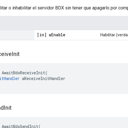
itar o inhabilitar el servidor BDX sin tener que apagarlo por compl
[in] a
Enable
Habilitar (verda
eive
Init
AwaitBdxReceiveInit
(
itHandler
aReceiveInitHandler
nd
Init
AwaitBdxSendInit
(