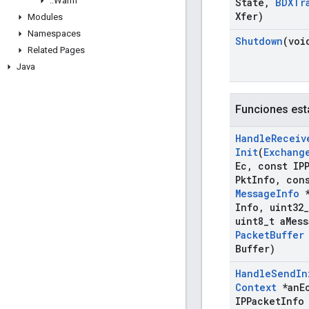
::
Warm
State
,
BDXTr
Xfer)
Modules
Namespaces
Shutdown
(voi
Related Pages
Java
Funciones est
Handle
Receiv
Init
(
Exchang
Ec
,
const IPP
Pkt
Info
,
con
Message
Info
*
Info
,
uint32
_
uint8
_
t a
Mess
Packet
Buffer
Buffer)
Handle
Send
In
Context
*an
E
IPPacket
Info