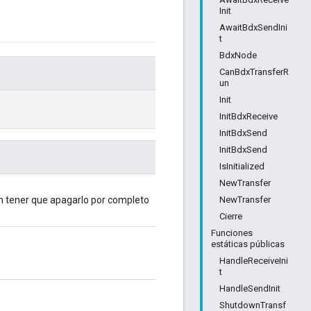
Init
AwaitBdxSendIni
t
BdxNode
CanBdxTransferR
un
Init
InitBdxReceive
InitBdxSend
InitBdxSend
IsInitialized
NewTransfer
NewTransfer
 sin tener que apagarlo por completo
Cierre
Funciones
estáticas públicas
HandleReceiveIni
t
HandleSendInit
ShutdownTransf