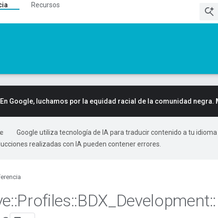
cia
Recursos
En Google, luchamos por la equidad racial de la comunidad negra.
Google utiliza tecnología de IA para traducir contenido a tu idioma
ducciones realizadas con IA pueden contener errores.
erencia
ve
::
Profiles
::
BDX
_
Development
::