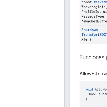
const
Weave
M
Weave
Msg
Info
Profile
Id
,
ui
Message
Type
,
*a
Packet
Buff
Shutdown
Transfer
(
BDX
Xfer)
Funciones 
Allow
Bdx
Tra
void
AllowB
bool
aEna
)