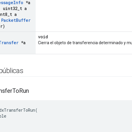
essage
Info
*a
,
uint32
_
t a
nt8
_
t a
Packet
Buffer
er)
void
Transfer
*a
Cierra el objeto de transferencia determinado y mu
públicas
nsfer
To
Run
dxTransferToRun
(
ble