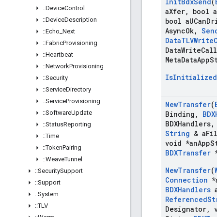
Init
Bdx
Send
(
::
Device
Control
a
Xfer
,
bool a
::
Device
Description
bool a
UCan
Dr
Async
Ok
,
Sen
::
Echo
_
Next
Data
TLVWrite
::
Fabric
Provisioning
Data
Write
Call
::
Heartbeat
Meta
Data
App
S
::
Network
Provisioning
Is
Initialized
::
Security
::
Service
Directory
::
Service
Provisioning
New
Transfer
(
::
Software
Update
Binding
,
BDX
BDXHandlers
,
::
Status
Reporting
String
& a
Fi
::
Time
void *an
App
S
::
Token
Pairing
BDXTransfer
*
::
Weave
Tunnel
New
Transfer
(
::
Security
Support
Connection
*
::
Support
BDXHandlers
::
System
Referenced
St
::
TLV
Designator
,
v