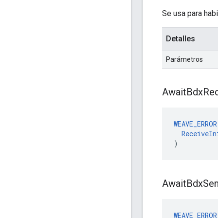
Se usa para habil
Detalles
Parámetros
Await
Bdx
Rec
WEAVE_ERROR
ReceiveIn
)
Await
Bdx
Se
WEAVE_ERROR