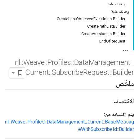
وظائف عامة
وظائف عامة
CreateLastObservedEventIdListBuilder
CreatePathListBuilder
CreateVersionListBuilder
EndOfRequest
nl
::
Weave
::
Profiles
::
Data
Management
_
Current
::
Subscribe
Request
::
Builder
ملخّص
الاكتساب
يتم اكتسابه من:
nl::Weave::Profiles::DataManagement_Current::BaseMessag
eWithSubscribeId::Builder