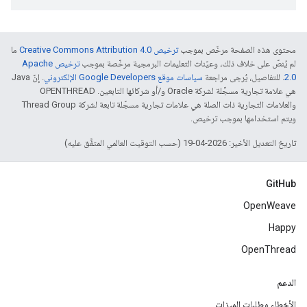
محتوى هذه الصفحة مرخّص بموجب
ترخيص Creative Commons Attribution 4.0‏
ما
لم يُنصّ على خلاف ذلك، وعيّنات التعليمات البرمجية مرخّصة بموجب
ترخيص Apache
2.0‏
. للتفاصيل، يُرجى مراجعة
سياسات موقع Google Developers الإلكتروني
. إنّ Java
هي علامة تجارية مسجَّلة لشركة Oracle و/أو شركائها التابعين. ‫OPENTHREAD
والعلامات التجارية ذات الصلة هي علامات تجارية مسجّلة تابعة لشركة Thread Group
ويتم استخدامها بموجب ترخيص.
تاريخ التعديل الأخير: 2026-04-19 (حسب التوقيت العالمي المتفَّق عليه)
GitHub
OpenWeave
Happy
OpenThread
الدعم
الأخطاء وطلبات الميزات