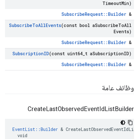
Timeout
Min)
SubscribeRequest::Builder
&
Subscribe
To
All
Events
(const bool a
Subscribe
To
All
Events)
SubscribeRequest::Builder
&
Subscription
ID
(const uint64
_
t a
Subscription
ID)
SubscribeRequest::Builder
&
وظائف عامة
Create
Last
Observed
Event
Id
List
Builder
EventList::Builder
 & CreateLastObservedEventIdList
  void
