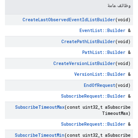
وظائف عامة
Create
Last
Observed
Event
Id
List
Builder
(void)
EventList::Builder
&
Create
Path
List
Builder
(void)
PathList::Builder
&
Create
Version
List
Builder
(void)
VersionList::Builder
&
End
Of
Request
(void)
SubscribeRequest::Builder
&
Subscribe
Timeout
Max
(const uint32
_
t a
Subscribe
Timeout
Max)
SubscribeRequest::Builder
&
Subscribe
Timeout
Min
(const uint32
_
t a
Subscribe