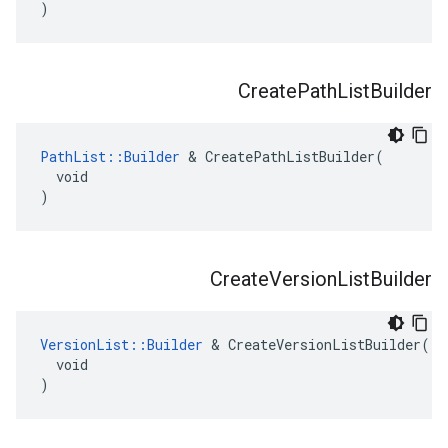
)
Create
Path
List
Builder
PathList::Builder
 & CreatePathListBuilder(

  void

)
Create
Version
List
Builder
VersionList::Builder
 & CreateVersionListBuilder(

  void

)