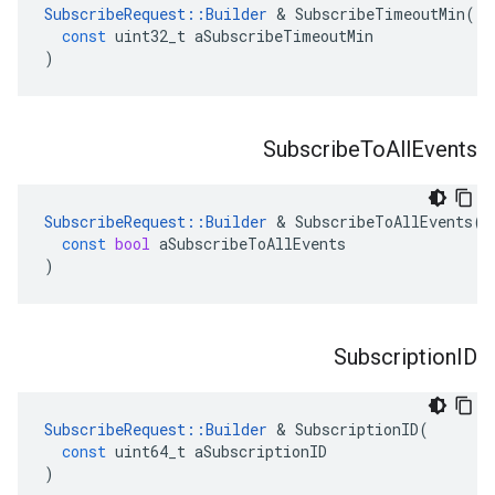
SubscribeRequest
::
Builder
&
SubscribeTimeoutMin
(
const
uint32_t
aSubscribeTimeoutMin
)
Subscribe
To
All
Events
SubscribeRequest
::
Builder
&
SubscribeToAllEvents
(
const
bool
aSubscribeToAllEvents
)
Subscription
ID
SubscribeRequest
::
Builder
&
SubscriptionID
(
const
uint64_t
aSubscriptionID
)