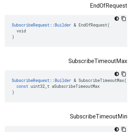
End
Of
Request
SubscribeRequest::Builder
 & EndOfRequest(

  void

)
Subscribe
Timeout
Max
SubscribeRequest
::
Builder
&
SubscribeTimeoutMax
(
const
uint32_t
aSubscribeTimeoutMax
)
Subscribe
Timeout
Min