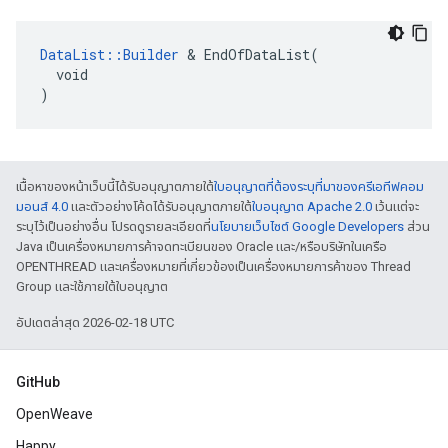
DataList::Builder
 & EndOfDataList(

  void

)
เนื้อหาของหน้าเว็บนี้ได้รับอนุญาตภายใต้
ใบอนุญาตที่ต้องระบุที่มาของครีเอทีฟคอม
มอนส์ 4.0
และตัวอย่างโค้ดได้รับอนุญาตภายใต้
ใบอนุญาต Apache 2.0
เว้นแต่จะ
ระบุไว้เป็นอย่างอื่น โปรดดูรายละเอียดที่
นโยบายเว็บไซต์ Google Developers
ส่วน
Java เป็นเครื่องหมายการค้าจดทะเบียนของ Oracle และ/หรือบริษัทในเครือ
OPENTHREAD และเครื่องหมายที่เกี่ยวข้องเป็นเครื่องหมายการค้าของ Thread
Group และใช้ภายใต้ใบอนุญาต
อัปเดตล่าสุด 2026-02-18 UTC
GitHub
OpenWeave
Happy