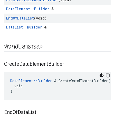
DataElement::Builder
&
End
Of
Data
List
(void)
DataList::Builder
&
ฟังก์ชันสาธารณะ
Create
Data
Element
Builder
DataElement::Builder
 & CreateDataElementBuilder(

  void

)
End
Of
Data
List