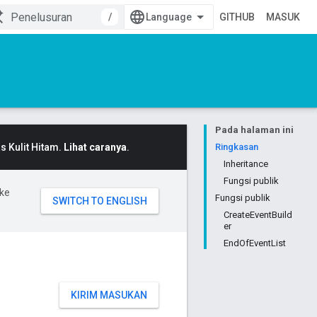
/
GITHUB
MASUK
Pada halaman ini
 Kulit Hitam.
Lihat caranya
.
Ringkasan
Inheritance
Fungsi publik
ke
Fungsi publik
CreateEventBuild
er
EndOfEventList
KIRIM MASUKAN