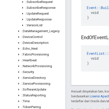
::
Subscribe
Request
Event::Buil
::
Subscribe
Response
  void

::
Update
Request
)
::
Update
Response
::
Version
List
::
Data
Management
_
Legacy
End
Of
Event
L
::
Device
Control
::
Device
Description
::
Echo
_
Next
EventList::
::
Fabric
Provisioning
  void

::
Heartbeat
)
::
Network
Provisioning
::
Security
::
Service
Directory
::
Service
Provisioning
::
Software
Update
Kecuali dinyatakan lain, k
::
Status
Reporting
berdasarkan
Lisensi Apach
::
Time
terdaftar dari Oracle dan/
::
Token
Pairing