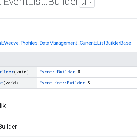
::
Event
List
::
Builder
nl::Weave::Profiles::DataManagement_Current::ListBuilderBase
uilder
(void)
Event::Builder
&
st
(void)
EventList::Builder
&
ik
Builder