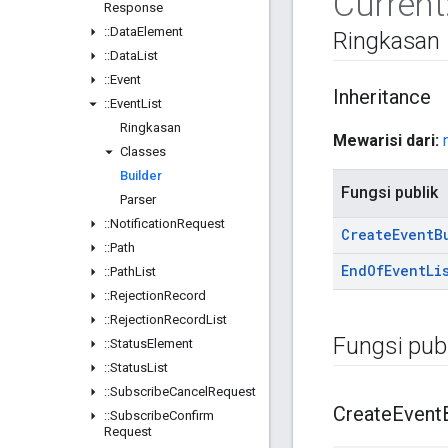
Current
Response
::
Data
Element
Ringkasan
::
Data
List
::
Event
Inheritance
::
Event
List
Ringkasan
Mewarisi dari:
Classes
Builder
Fungsi publik
Parser
::
Notification
Request
Create
Event
B
::
Path
End
Of
Event
Li
::
Path
List
::
Rejection
Record
::
Rejection
Record
List
Fungsi publ
::
Status
Element
::
Status
List
::
Subscribe
Cancel
Request
Create
Event
::
Subscribe
Confirm
Request