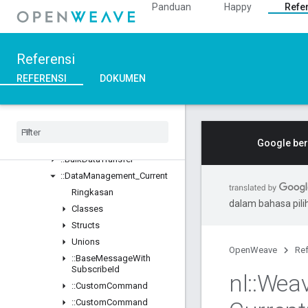
Panduan
Happy
Refe
::ASN1
::Crypto
::DeviceLayer
Referensi
::DeviceManager
::Profiles
REFERENSI
DOKUMEN
Ringkasan
Classes
::
BDX
_
Current
::
BDX
_
Development
Google ber
::
Bulk
Data
Transfer
::
Data
Management
_
Current
Ringkasan
dalam bahasa pil
Classes
Structs
Unions
OpenWeave
Ref
::
Base
Message
With
Subscribe
Id
nl
::
Wea
::
Custom
Command
::
Custom
Command