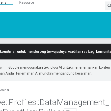
rensi
Resource
komitmen untuk mendorong terwujudnya keadilan ras bagi komunitas
Google menggunakan teknologi AI untuk menerjemahkan konten 
ihan Anda. Terjemahan AI mungkin mengandung kesalahan.
erensi
ve
::
Profiles
::
Data
Management
_