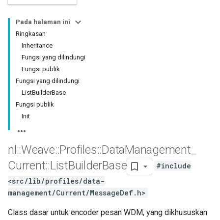
Pada halaman ini
Ringkasan
Inheritance
Fungsi yang dilindungi
Fungsi publik
Fungsi yang dilindungi
ListBuilderBase
Fungsi publik
Init
nl
::
Weave
::
Profiles
::
Data
Management
_
Current
::
List
Builder
Base
#include
<src/lib/profiles/data-
management/Current/MessageDef.h>
Class dasar untuk encoder pesan WDM, yang dikhususkan