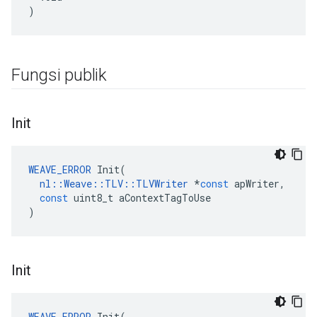
)
Fungsi publik
Init
WEAVE_ERROR
Init
(
nl
::
Weave
::
TLV
::
TLVWriter
*
const
apWriter
,
const
uint8_t
aContextTagToUse
)
Init
WEAVE_ERROR
Init
(