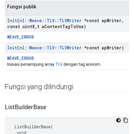
Fungsi publik
Init
(
nl
::
Weave
::
TLV
::
TLVWriter
*const ap
Writer
,
const uint8
_
t a
Context
Tag
To
Use)
WEAVE_ERROR
Init
(
nl
::
Weave
::
TLV
::
TLVWriter
*const ap
Writer)
WEAVE_ERROR
Inisiasi penampung array
TLV
dengan tag anonim.
Fungsi yang dilindungi
List
Builder
Base
 ListBuilderBase(

  void
