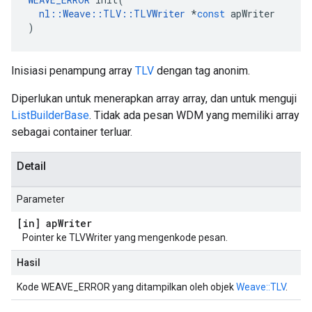
nl
::
Weave
::
TLV
::
TLVWriter
*
const
apWriter
)
Inisiasi penampung array
TLV
dengan tag anonim.
Diperlukan untuk menerapkan array array, dan untuk menguji
ListBuilderBase
. Tidak ada pesan WDM yang memiliki array
sebagai container terluar.
Detail
Parameter
[in] ap
Writer
Pointer ke TLVWriter yang mengenkode pesan.
Hasil
Kode WEAVE_ERROR yang ditampilkan oleh objek
Weave::TLV
.