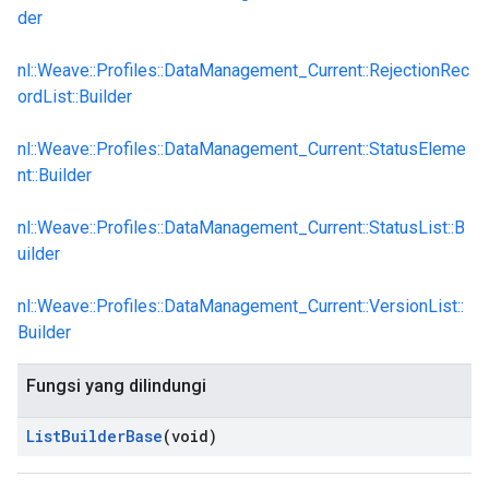
der
nl::Weave::Profiles::DataManagement_Current::RejectionRec
ordList::Builder
nl::Weave::Profiles::DataManagement_Current::StatusEleme
nt::Builder
nl::Weave::Profiles::DataManagement_Current::StatusList::B
uilder
Id
nl::Weave::Profiles::DataManagement_Current::VersionList::
Builder
Fungsi yang dilindungi
List
Builder
Base
(void)