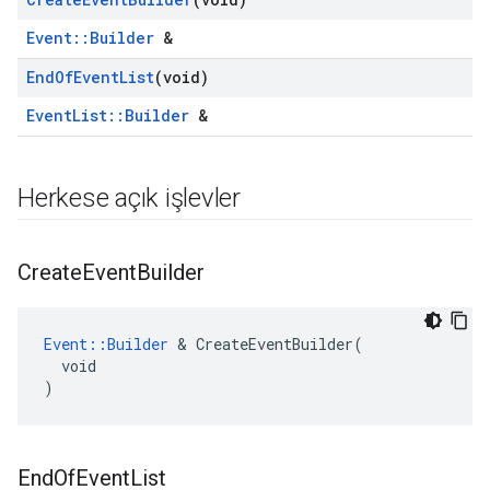
Event::Builder
&
End
Of
Event
List
(void)
EventList::Builder
&
Herkese açık işlevler
Create
Event
Builder
Event::Builder
 & CreateEventBuilder(

  void

)
End
Of
Event
List