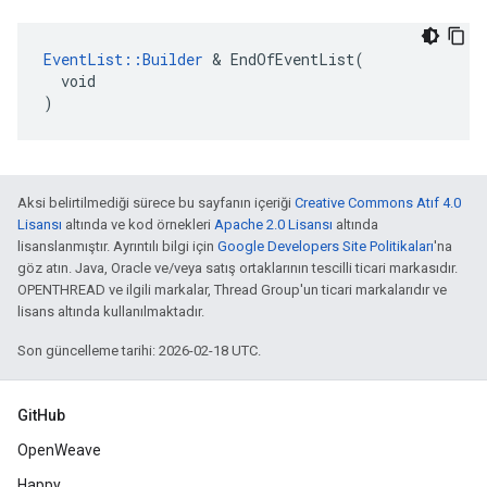
EventList::Builder
 & EndOfEventList(

  void

)
Aksi belirtilmediği sürece bu sayfanın içeriği
Creative Commons Atıf 4.0
Lisansı
altında ve kod örnekleri
Apache 2.0 Lisansı
altında
lisanslanmıştır. Ayrıntılı bilgi için
Google Developers Site Politikaları
'na
göz atın. Java, Oracle ve/veya satış ortaklarının tescilli ticari markasıdır.
OPENTHREAD ve ilgili markalar, Thread Group'un ticari markalarıdır ve
lisans altında kullanılmaktadır.
Son güncelleme tarihi: 2026-02-18 UTC.
GitHub
OpenWeave
Happy