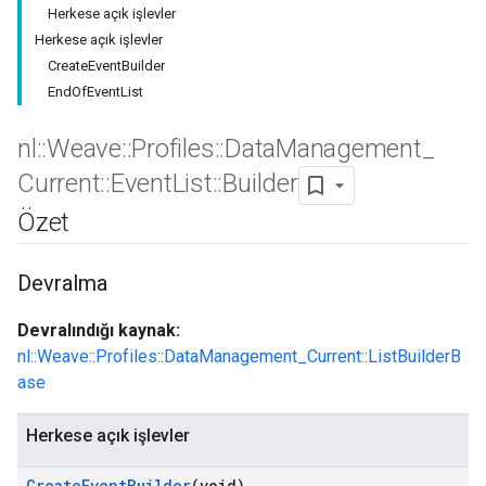
Herkese açık işlevler
Herkese açık işlevler
CreateEventBuilder
EndOfEventList
nl
::
Weave
::
Profiles
::
Data
Management
_
Current
::
Event
List
::
Builder
Özet
Devralma
Id
Devralındığı kaynak:
nl::Weave::Profiles::DataManagement_Current::ListBuilderB
ase
Herkese açık işlevler
Create
Event
Builder
(void)