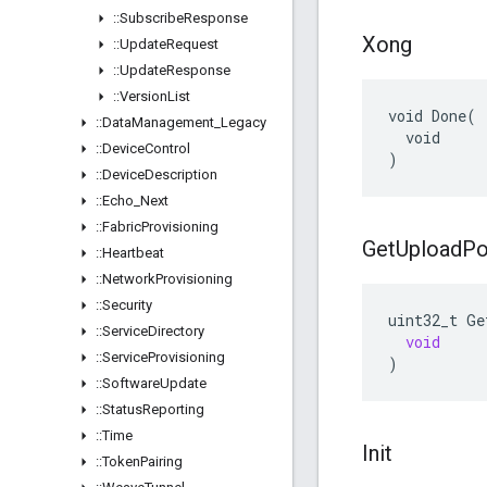
::
Subscribe
Response
Xong
::
Update
Request
::
Update
Response
::
Version
List
void Done(

::
Data
Management
_
Legacy
  void

::
Device
Control
)
::
Device
Description
::
Echo
_
Next
::
Fabric
Provisioning
Get
Upload
Po
::
Heartbeat
::
Network
Provisioning
::
Security
uint32_t
Ge
::
Service
Directory
void
::
Service
Provisioning
)
::
Software
Update
::
Status
Reporting
::
Time
Init
::
Token
Pairing