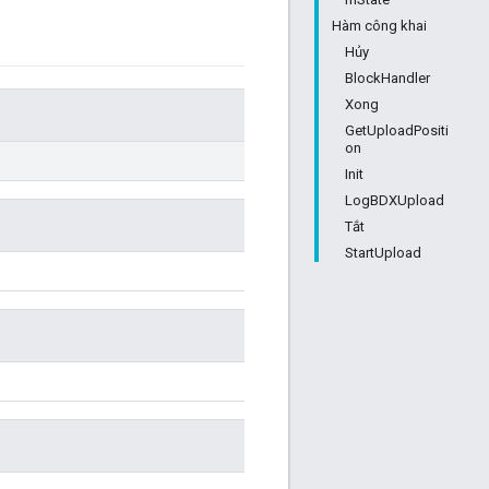
Hàm công khai
Hủy
BlockHandler
Xong
GetUploadPositi
on
Init
LogBDXUpload
Tắt
StartUpload