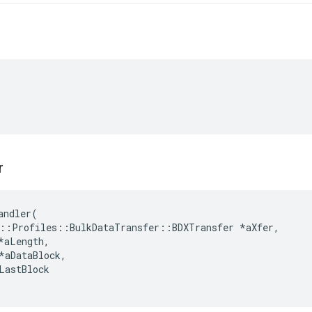
r
andler(

::Profiles::BulkDataTransfer::BDXTransfer *aXfer,

*aLength,
*aDataBlock,

LastBlock
