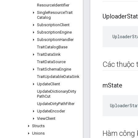
Resource
Identifier
Single
Resource
Trait
Uploader
Sta
Catalog
Subscription
Client
Subscription
Engine
UploaderSt
Subscription
Handler
Trait
Catalog
Base
Trait
Data
Sink
Trait
Data
Source
Các thuộc t
Trait
Schema
Engine
Trait
Updatable
Data
Sink
Update
Client
m
State
Update
Dictionary
Dirty
Path
Cut
Update
Dirty
Path
Filter
UploaderSta
Update
Encoder
View
Client
Structs
Hàm công 
Unions