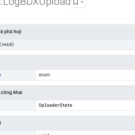
::
Log
BDXUpload
và phá huỷ
(void)
i
e
enum
 công khai
UploaderState
i