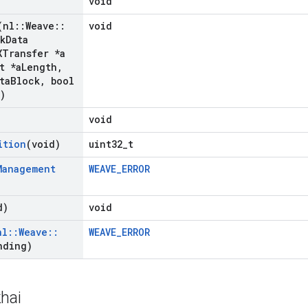
void
(nl
::
Weave
::
void
k
Data
XTransfer *a
t *a
Length
,
ta
Block
,
bool
)
void
ition
(void)
uint32_t
Management
WEAVE_ERROR
d)
void
nl
::
Weave
::
WEAVE_ERROR
nding)
hai