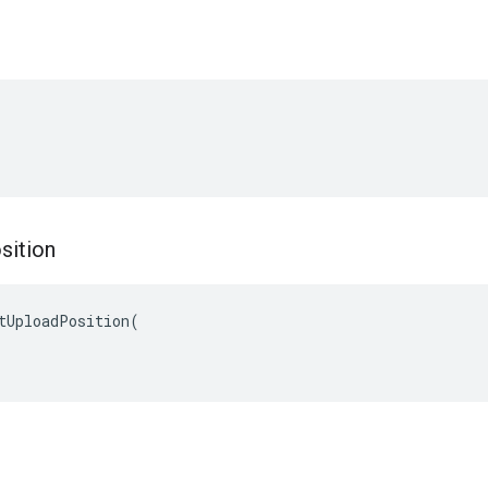
sition
tUploadPosition
(