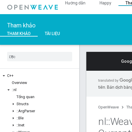
Hướng dẫn
Happy
Th
Tham khảo
THAM KHẢO
TÀI LIỆU
Googl
C++
Overview
tiên. Bản dịch bằng
::
nl
Tổng quan
Structs
OpenWeave
Th
::
Arg
Parser
nl
::
Wea
::
Ble
::
Inet