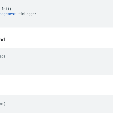
 Init(

nagement
 *inLogger

ad
ad
(
n(
