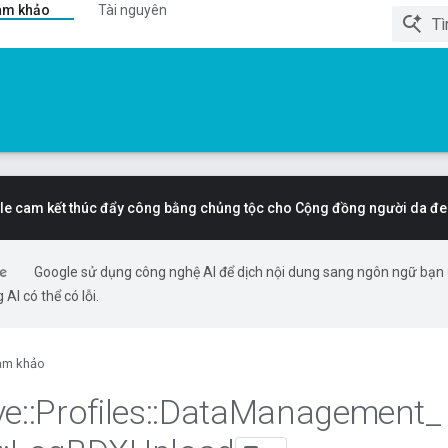
am khảo
Tài nguyên
e cam kết thúc đẩy công bằng chủng tộc cho Cộng đồng người da đe
Google sử dụng công nghệ AI để dịch nội dung sang ngôn ngữ bạn
 AI có thể có lỗi.
am khảo
ve
::
Profiles
::
Data
Management
_