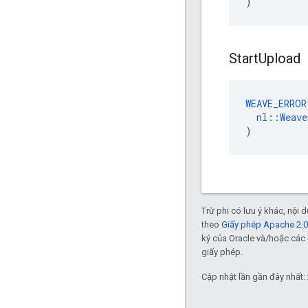
)
Start
Upload
WEAVE_ERROR
nl
::
Weave
)
Trừ phi có lưu ý khác, nội
theo
Giấy phép Apache 2.0
ký của Oracle và/hoặc các 
giấy phép.
Cập nhật lần gần đây nhất: