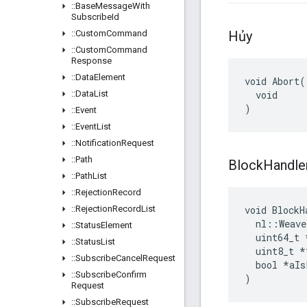
::
Base
Message
With
Subscribe
Id
::
Custom
Command
Hủy
::
Custom
Command
Response
::
Data
Element
void Abort(

::
Data
List
  void

)
::
Event
::
Event
List
::
Notification
Request
::
Path
Block
Handle
::
Path
List
::
Rejection
Record
::
Rejection
Record
List
void BlockH
  nl::Weave
::
Status
Element
  uint64_t 
::
Status
List
  uint8_t *
::
Subscribe
Cancel
Request
  bool *aIs
::
Subscribe
Confirm
)
Request
::
Subscribe
Request