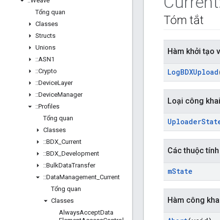
Current
::
Weave
Tổng quan
Tóm tắt
Classes
Structs
Unions
Hàm khởi tạo 
::
ASN1
::
Crypto
Log
BDXUpload
::
Device
Layer
::
Device
Manager
Loại công kha
::
Profiles
Tổng quan
Uploader
Stat
Classes
::
BDX
_
Current
Các thuộc tính
::
BDX
_
Development
::
Bulk
Data
Transfer
m
State
::
Data
Management
_
Current
Tổng quan
Hàm công kha
Classes
Always
Accept
Data