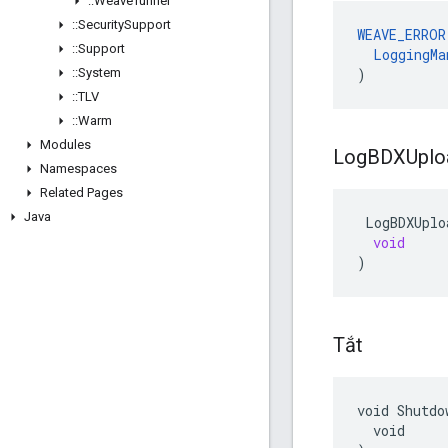
::
Weave
Tunnel
::
Security
Support
WEAVE_ERROR
::
Support
LoggingMa
::
System
)
::
TLV
::
Warm
Modules
Log
BDXUplo
Namespaces
Related Pages
Java
LogBDXUplo
void
)
Tắt
void Shutdow
  void
