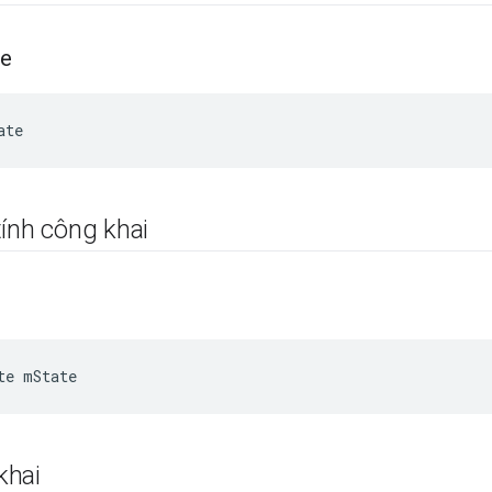
te
ate
ính công khai
te
mState
khai