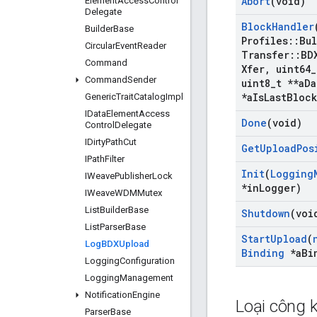
Abort
(void)
Element
Access
Control
Delegate
Block
Handler
Builder
Base
Profiles
::
Bul
Circular
Event
Reader
Transfer
::
BD
Command
Xfer
,
uint64
_
Command
Sender
uint8
_
t **a
Da
*a
Is
Last
Block
Generic
Trait
Catalog
Impl
IData
Element
Access
Done
(void)
Control
Delegate
IDirty
Path
Cut
Get
Upload
Pos
IPath
Filter
Init
(
Logging
IWeave
Publisher
Lock
*in
Logger)
IWeave
WDMMutex
List
Builder
Base
Shutdown
(voi
List
Parser
Base
Start
Upload
(
Log
BDXUpload
Binding
*a
Bi
Logging
Configuration
Logging
Management
Notification
Engine
Loại công k
Parser
Base