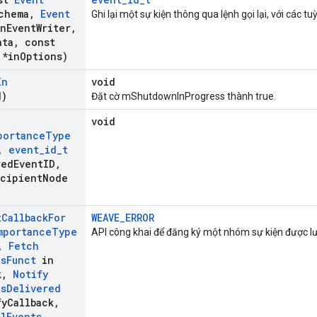
chema
,
Event
Ghi lại một sự kiện thông qua lệnh gọi lại, với các tu
n
Event
Writer
,
ata
,
const
*in
Options)
In
void
d)
Đặt cờ mShutdownInProgress thành true.
void
portance
Type
,
event
_
id
_
t
red
Event
ID
,
ecipient
Node
t
Callback
For
WEAVE_ERROR
mportance
Type
API công khai để đăng ký một nhóm sự kiện được lư
,
Fetch
ts
Funct
in
k
,
Notify
ts
Delivered
fy
Callback
,
al
Events