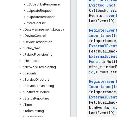
::
Subscribe
Response
Evicted
Funct
Callback
,
siz
::
Update
Request
Events
,
even
::
Update
Response
Last
Event
ID)
::
Version
List
::
Data
Management
_
Legacy
Register
Even
Importance
(
I
::
Device
Control
in
Importance
::
Device
Description
External
Even
::
Echo
_
Next
Fetch
Callbac
::
Fabric
Provisioning
External
Even
::
Heartbeat
Funct
in
Noti
size
_
t in
Num
::
Network
Provisioning
id
_
t
*out
Last
::
Security
::
Service
Directory
Register
Even
::
Service
Provisioning
Importance
(
I
in
Importance
::
Software
Update
External
Even
::
Status
Reporting
Fetch
Callbac
::
Time
Num
Events
,
e
::
Token
Pairing
Last
Event
ID)