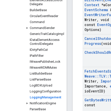
Element
Access
Control
Delegate
Context
*a
Co
Event
Schema
&
Builder
Base
Event
Writer
F
Circular
Event
Reader
Writer
,
void 
Command
const
Event
O
Command
Sender
Options)
Generic
Trait
Catalog
Impl
Cancel
Shutdo
IData
Element
Access
Progress
(voi
Control
Delegate
IDirty
Path
Cut
Check
Should
R
IPath
Filter
IWeave
Publisher
Lock
IWeave
WDMMutex
Fetch
Events
S
List
Builder
Base
Weave
::
TLV
::
List
Parser
Base
Writer
,
Impo
Log
BDXUpload
Importance
,
io
Event
ID)
Logging
Configuration
Logging
Management
Get
Bytes
Writ
Notification
Engine
const
Parser
Base