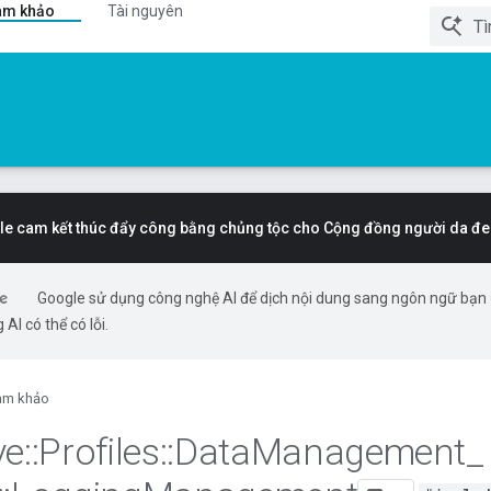
am khảo
Tài nguyên
e cam kết thúc đẩy công bằng chủng tộc cho Cộng đồng người da đe
Google sử dụng công nghệ AI để dịch nội dung sang ngôn ngữ bạn
 AI có thể có lỗi.
am khảo
ve
::
Profiles
::
Data
Management
_