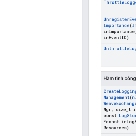
Throttle
Logg
Unregister
Ev
Importance
(
I
in
Importance
in
Event
ID)
Unthrottle
Lo
Hàm tĩnh công
Create
Loggin
Management
(
n
Weave
Exchang
Mgr
,
size
_
t i
const
Log
Sto
*const in
Log
Resources)