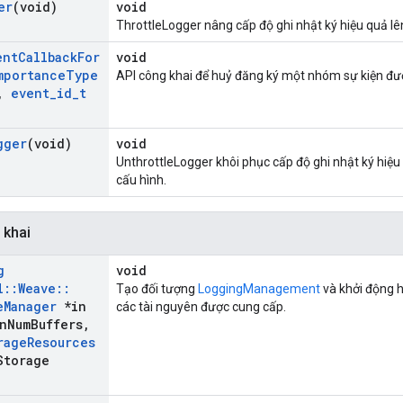
er
(void)
void
ThrottleLogger nâng cấp độ ghi nhật ký hiệu quả l
ent
Callback
For
void
mportance
Type
API công khai để huỷ đăng ký một nhóm sự kiện đượ
,
event
_
id
_
t
gger
(void)
void
UnthrottleLogger khôi phục cấp độ ghi nhật ký hiệu 
cấu hình.
 khai
g
void
l
::
Weave
::
Tạo đối tượng
LoggingManagement
và khởi động h
e
Manager
*in
các tài nguyên được cung cấp.
n
Num
Buffers
,
rage
Resources
Storage