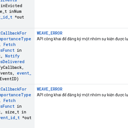
in
Evicted
e
_
t in
Num
t
_
id
_
t
*out
t
Callback
For
WEAVE_ERROR
mportance
Type
API công khai để đăng ký một nhóm sự kiện được lư
,
Fetch
ts
Funct
in
k
,
Notify
ts
Delivered
fy
Callback
,
Events
,
event
_
Event
ID)
t
Callback
For
WEAVE_ERROR
mportance
Type
API công khai để đăng ký một nhóm sự kiện được lư
,
Fetch
ts
Funct
in
k
,
size
_
t in
vent
_
id
_
t
*out