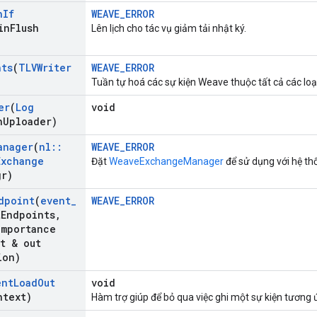
h
If
WEAVE_ERROR
in
Flush
Lên lịch cho tác vụ giảm tải nhật ký.
nts
(
TLVWriter
WEAVE_ERROR
Tuần tự hoá các sự kiện Weave thuộc tất cả các lo
er
(
Log
void
n
Uploader)
anager
(
nl
::
WEAVE_ERROR
Exchange
Đặt
WeaveExchangeManager
để sử dụng với hệ th
gr)
dpoint
(
event
_
WEAVE_ERROR
t
Endpoints
,
Importance
t & out
ion)
ent
Load
Out
void
ntext)
Hàm trợ giúp để bỏ qua việc ghi một sự kiện tương 