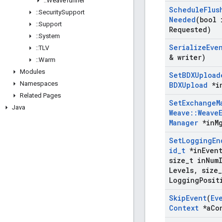
::
Weave
Tunnel
Schedule
Flus
::
Security
Support
Needed
(bool 
::
Support
Requested)
::
System
Serialize
Eve
::
TLV
& writer)
::
Warm
Modules
Set
BDXUpload
Namespaces
BDXUpload
*i
Related Pages
Set
Exchange
M
Java
Weave
::
Weave
Manager
*in
M
Set
Logging
En
id
_
t
*in
Even
size
_
t in
Num
Levels
,
size
_
Logging
Posit
Skip
Event
(
Ev
Context
*a
Co