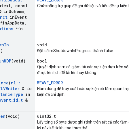
ntext
,
const
Chức năng trợ giúp để ghi dữ liệu và tiêu đề sự kiện 
 in
Schema
,
unct
in
Event
*in
App
Data
,
ptions
*in
wn
In
void
d)
Đặt cờ mShutdownInProgress thành false.
un
WDM
(void)
bool
Quyết định xem có giảm tải các sự kiện dựa trên s
được lên lịch để tải lên hay không.
ince
(
nl
::
WEAVE_ERROR
TLVWriter
& io
Hàm dùng để truy xuất các sự kiện có tầm quan trọ
rtance
Type
in
kiện đã chỉ định.
event
_
id
_
t
&
ten
(void)
uint32_t
Lấy tổng số byte được ghi (tính trên tất cả các tầm
ký này kể từ khi tạo thực thể.