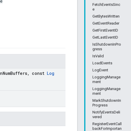
de
FetchEventsSinc
e
GetBytesWritten
GetEventReader
GetFirstEventID
GetLastEventID
IsShutdownInPro
gress
IsValid
LoadEvents
LogEvent
in
Num
Buffers
,
const
Log
LoggingManage
ment
LoggingManage
ment
MarkShutdownIn
Progress
NotifyEventsDeli
vered
RegisterEventCall
backForImportan