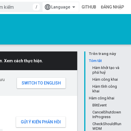
/
GITHUB
ĐĂNG NHẬP
Trên trang này
n.
Xem cách thực hiện.
Tóm tắt
Hàm khởi tạo và
phá huỷ
 ưu
Hàm công khai
Hàm tĩnh công
khai
Hàm công khai
BlitEvent
CancelShutdown
InProgress
GỬI Ý KIẾN PHẢN HỒI
CheckShouldRun
WDM