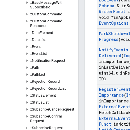
::
Base
Message
With
Schema
& in
S
Subscribe
Id
Writer
Funct
i
::
Custom
Command
void *in
App
D
::
Custom
Command
Event
Options
Response
::
Data
Element
Mark
Shutdown
Progress
(voi
::
Data
List
::
Event
Notify
Events
::
Event
List
Delivered
(
Im
::
Notification
Request
in
Importance
in
Last
Delive
::
Path
uint64
_
t in
R
::
Path
List
ID)
::
Rejection
Record
::
Rejection
Record
List
Register
Even
Importance
(
I
::
Status
Element
in
Importance
::
Status
List
External
Even
::
Subscribe
Cancel
Request
Fetch
Callbac
::
Subscribe
Confirm
External
Even
Request
Funct
in
Noti
::
Subscribe
Request
Notify
Extern