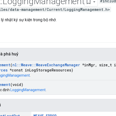
::
Logging
Management
#inclu
iles/data-management/Current/LoggingManagement.h>
lý nhật ký sự kiện trong bộ nhớ.
và phá huỷ
ement
(
nl
::
Weave
::
Weave
Exchange
Manager
*in
Mgr
,
size
_
t 
rces
*const in
Log
Storage
Resources)
ggingManagement
.
ement
(void)
c định
LoggingManagement
.
i
ent
Load
Out
WEAVE_ERROR