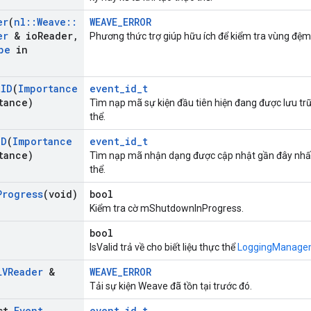
er
(
nl
::
Weave
::
WEAVE_ERROR
er
& io
Reader
,
Phương thức trợ giúp hữu ích để kiểm tra vùng đệm
pe
in
t
ID
(
Importance
event_id_t
tance)
Tìm nạp mã sự kiện đầu tiên hiện đang được lưu t
thể.
ID
(
Importance
event_id_t
tance)
Tìm nạp mã nhận dạng được cập nhật gần đây nhấ
thể.
Progress
(void)
bool
Kiểm tra cờ mShutdownInProgress.
bool
IsValid trả về cho biết liệu thực thể
LoggingManage
LVReader
&
WEAVE_ERROR
Tải sự kiện Weave đã tồn tại trước đó.
nst
Event
event_id_t