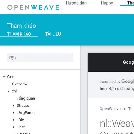
Hướng dẫn
Happy
Th
Tham khảo
THAM KHẢO
TÀI LIỆU
Googl
C++
Overview
tiên. Bản dịch bằng
::
nl
Tổng quan
Structs
OpenWeave
Th
::
Arg
Parser
nl
::
Wea
::
Ble
::
Inet