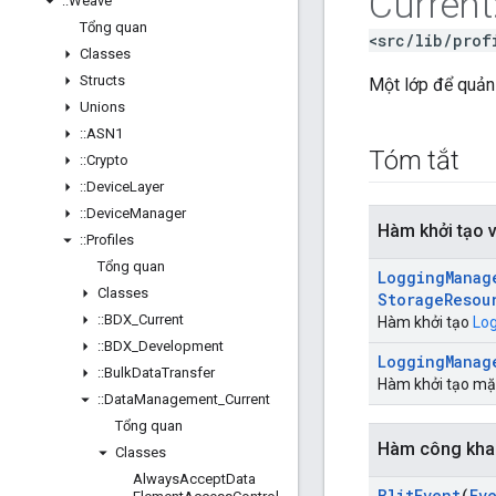
Current
::
Weave
Tổng quan
<src/lib/prof
Classes
Structs
Một lớp để quản 
Unions
::
ASN1
Tóm tắt
::
Crypto
::
Device
Layer
::
Device
Manager
Hàm khởi tạo 
::
Profiles
Tổng quan
Logging
Manag
Classes
Storage
Resou
::
BDX
_
Current
Hàm khởi tạo
Lo
::
BDX
_
Development
Logging
Manag
::
Bulk
Data
Transfer
Hàm khởi tạo mặ
::
Data
Management
_
Current
Tổng quan
Hàm công kha
Classes
Always
Accept
Data
Blit
Event
(
Ev