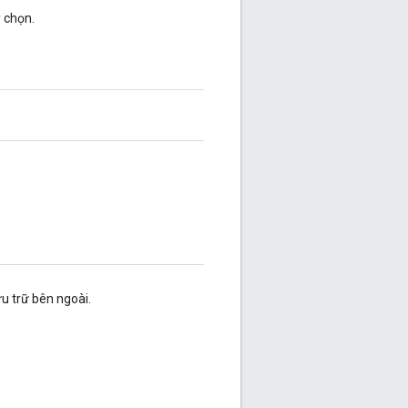
ỳ chọn.
u trữ bên ngoài.