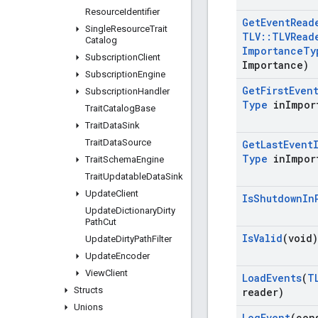
Resource
Identifier
Get
Event
Read
Single
Resource
Trait
TLV
::
TLVRead
Catalog
Importance
Ty
Subscription
Client
Importance)
Subscription
Engine
Get
First
Even
Subscription
Handler
Type
in
Impor
Trait
Catalog
Base
Trait
Data
Sink
Trait
Data
Source
Get
Last
Event
Type
in
Impor
Trait
Schema
Engine
Trait
Updatable
Data
Sink
Update
Client
Is
Shutdown
In
Update
Dictionary
Dirty
Path
Cut
Is
Valid
(void)
Update
Dirty
Path
Filter
Update
Encoder
View
Client
Load
Events
(
T
Structs
reader)
Unions
Log
Event
(co