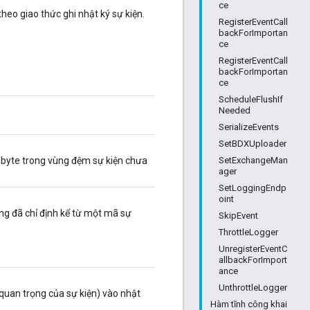
ce
theo giao thức ghi nhật ký sự kiện.
RegisterEventCall
backForImportan
ce
RegisterEventCall
backForImportan
ce
ScheduleFlushIf
Needed
SerializeEvents
SetBDXUploader
SetExchangeMan
ố byte trong vùng đệm sự kiện chưa
ager
SetLoggingEndp
oint
ng đã chỉ định kể từ một mã sự
SkipEvent
ThrottleLogger
UnregisterEventC
allbackForImport
ance
UnthrottleLogger
 quan trọng của sự kiện) vào nhật
Hàm tĩnh công khai