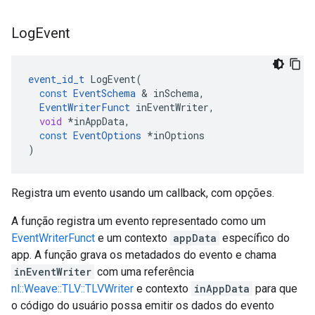
Log
Event
event_id_t
LogEvent
(
const
EventSchema
&
inSchema
,
EventWriterFunct
inEventWriter
,
void
*
inAppData
,
const
EventOptions
*
inOptions
)
Registra um evento usando um callback, com opções.
A função registra um evento representado como um
EventWriterFunct
e um contexto
appData
específico do
app. A função grava os metadados do evento e chama
inEventWriter
com uma referência
nl::Weave::TLV::TLVWriter
e contexto
inAppData
para que
o código do usuário possa emitir os dados do evento