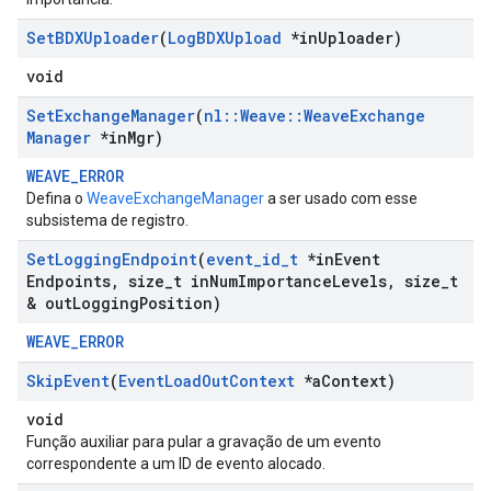
Set
BDXUploader
(
Log
BDXUpload
*in
Uploader)
void
Set
Exchange
Manager
(
nl
::
Weave
::
Weave
Exchange
Manager
*in
Mgr)
WEAVE_ERROR
Defina o
WeaveExchangeManager
a ser usado com esse
subsistema de registro.
Set
Logging
Endpoint
(
event
_
id
_
t
*in
Event
Endpoints
,
size
_
t in
Num
Importance
Levels
,
size
_
t
& out
Logging
Position)
WEAVE_ERROR
Skip
Event
(
Event
Load
Out
Context
*a
Context)
void
Função auxiliar para pular a gravação de um evento
correspondente a um ID de evento alocado.