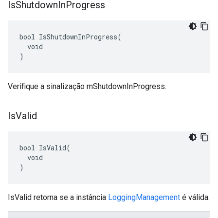
Is
Shutdown
In
Progress
bool IsShutdownInProgress(

  void

)
Verifique a sinalização mShutdownInProgress.
Is
Valid
bool IsValid(

  void

)
IsValid retorna se a instância
LoggingManagement
é válida.