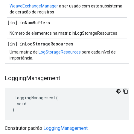
WeaveExchangeManager
a ser usado com este subsistema
de geração de registros
[in] in
Num
Buffers
Número de elementos na matriz inLogStorageResources
[in] in
Log
Storage
Resources
Uma matriz de
LogStorageResources
para cada nível de
importância.
Logging
Management
 LoggingManagement(

  void

)
Construtor padrão
LoggingManagement
.