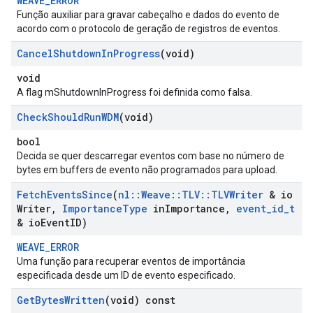
WEAVE_ERROR
Função auxiliar para gravar cabeçalho e dados do evento de
acordo com o protocolo de geração de registros de eventos.
Cancel
Shutdown
In
Progress
(void)
void
A flag mShutdownInProgress foi definida como falsa.
Check
Should
Run
WDM
(void)
bool
Decida se quer descarregar eventos com base no número de
bytes em buffers de evento não programados para upload.
Id
Fetch
Events
Since
(
nl
::
Weave
::
TLV
::
TLVWriter
& io
Writer
,
Importance
Type
in
Importance
,
event
_
id
_
t
& io
Event
ID)
WEAVE_ERROR
Uma função para recuperar eventos de importância
especificada desde um ID de evento especificado.
Get
Bytes
Written
(void) const