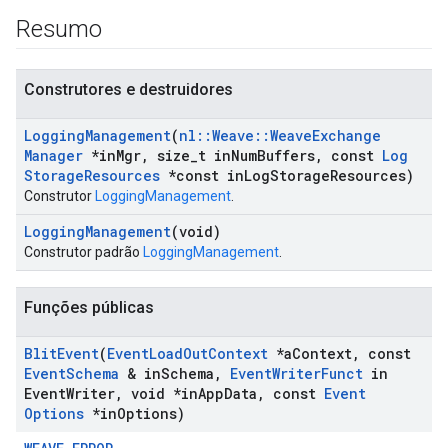
Resumo
Construtores e destruidores
Logging
Management
(
nl
::
Weave
::
Weave
Exchange
Manager
*in
Mgr
,
size
_
t in
Num
Buffers
,
const
Log
Storage
Resources
*const in
Log
Storage
Resources)
Construtor
LoggingManagement
.
Logging
Management
(void)
Construtor padrão
LoggingManagement
.
Funções públicas
Blit
Event
(
Event
Load
Out
Context
*a
Context
,
const
Event
Schema
& in
Schema
,
Event
Writer
Funct
in
Event
Writer
,
void *in
App
Data
,
const
Event
Options
*in
Options)