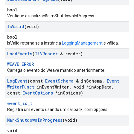
bool
Verifique a sinalização mShutdownInProgress.
Is
Valid
(void)
bool
IsValid retorna se a instância
LoggingManagement
é válida.
Load
Events
(
TLVReader
& reader)
WEAVE_ERROR
Carrega o evento do Weave mantido anteriormente.
Log
Event
(const
Event
Schema
& in
Schema
,
Event
Writer
Funct
in
Event
Writer
,
void *in
App
Data
,
const
Event
Options
*in
Options)
event_id_t
Registra um evento usando um callback, com opções.
Mark
Shutdown
In
Progress
(void)
void