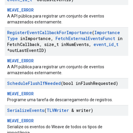
WEAVE_ERROR
A API pública para registrar um conjunto de eventos
armazenados externamente.
Register
Event
Callback
For
Importance
(
Importance
Type
in
Importance
,
Fetch
External
Events
Funct
in
Fetch
Callback
,
size
_
t in
Num
Events
,
event
_
id
_
t
*out
Last
Event
ID)
WEAVE_ERROR
A API pública para registrar um conjunto de eventos
armazenados externamente.
Schedule
Flush
If
Needed
(bool in
Flush
Requested)
WEAVE_ERROR
Programe uma tarefa de descarregamento de registros.
Serialize
Events
(
TLVWriter
& writer)
WEAVE_ERROR
Serialize os eventos do Weave de todos os tipos de
importância.