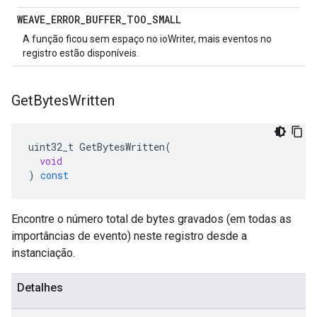
WEAVE
_
ERROR
_
BUFFER
_
TOO
_
SMALL
A função ficou sem espaço no ioWriter, mais eventos no
registro estão disponíveis.
Get
Bytes
Written
uint32_t
GetBytesWritten
(
void
)
const
Encontre o número total de bytes gravados (em todas as
importâncias de evento) neste registro desde a
instanciação.
Detalhes