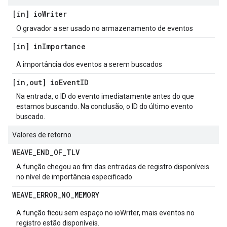
[in] io
Writer
O gravador a ser usado no armazenamento de eventos
[in] in
Importance
A importância dos eventos a serem buscados
[in
,
out] io
Event
ID
Na entrada, o ID do evento imediatamente antes do que
estamos buscando. Na conclusão, o ID do último evento
buscado.
Valores de retorno
WEAVE
_
END
_
OF
_
TLV
A função chegou ao fim das entradas de registro disponíveis
no nível de importância especificado
WEAVE
_
ERROR
_
NO
_
MEMORY
A função ficou sem espaço no ioWriter, mais eventos no
registro estão disponíveis.