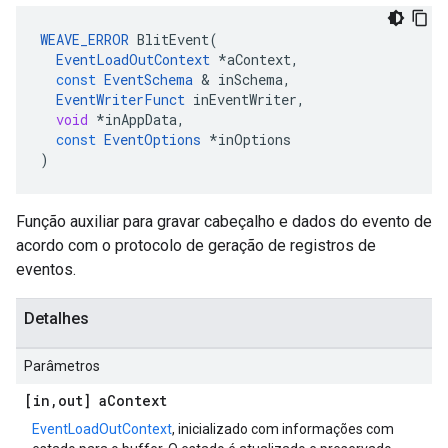
WEAVE_ERROR
BlitEvent
(
EventLoadOutContext
*
aContext
,
const
EventSchema
&
inSchema
,
EventWriterFunct
inEventWriter
,
void
*
inAppData
,
const
EventOptions
*
inOptions
)
Função auxiliar para gravar cabeçalho e dados do evento de
acordo com o protocolo de geração de registros de
eventos.
Detalhes
Parâmetros
[in
,
out] a
Context
EventLoadOutContext
, inicializado com informações com