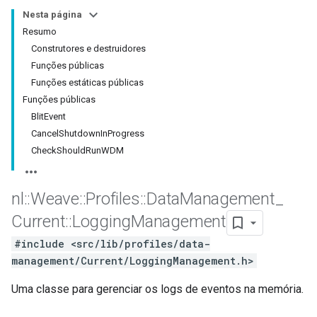
Nesta página
Resumo
Construtores e destruidores
Funções públicas
Funções estáticas públicas
Funções públicas
BlitEvent
CancelShutdownInProgress
CheckShouldRunWDM
nl
::
Weave
::
Profiles
::
Data
Management
_
Current
::
Logging
Management
#include <src/lib/profiles/data-
management/Current/LoggingManagement.h>
Uma classe para gerenciar os logs de eventos na memória.