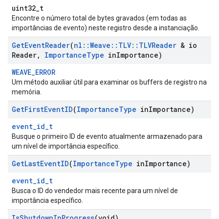
uint32_t
Encontre o número total de bytes gravados (em todas as
importâncias de evento) neste registro desde a instanciação.
Get
Event
Reader
(
nl
::
Weave
::
TLV
::
TLVReader
& io
Reader
,
Importance
Type
in
Importance)
WEAVE_ERROR
Um método auxiliar útil para examinar os buffers de registro na
memória.
Get
First
Event
ID
(
Importance
Type
in
Importance)
event_id_t
Busque o primeiro ID de evento atualmente armazenado para
um nível de importância específico.
Get
Last
Event
ID
(
Importance
Type
in
Importance)
event_id_t
Busca o ID do vendedor mais recente para um nível de
importância específico.
Is
Shutdown
In
Progress
(void)