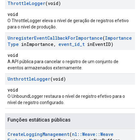
Throttle
Logger
(void)
void
O ThrottleLogger eleva o nível de geração de registros efetivo
para o nível de produção.
Unregister
Event
Callback
For
Importance
(
Importance
Type
in
Importance
,
event
_
id
_
t
in
Event
ID)
void
A API pública para cancelar o registro de um conjunto de
eventos armazenados externamente.
Unthrottle
Logger
(void)
void
O UnboundLogger restaura o nível de registro efetivo para o
nível de registro configurado.
Funções estáticas públicas
Create
Logging
Management
(
nl
::
Weave
::
Weave