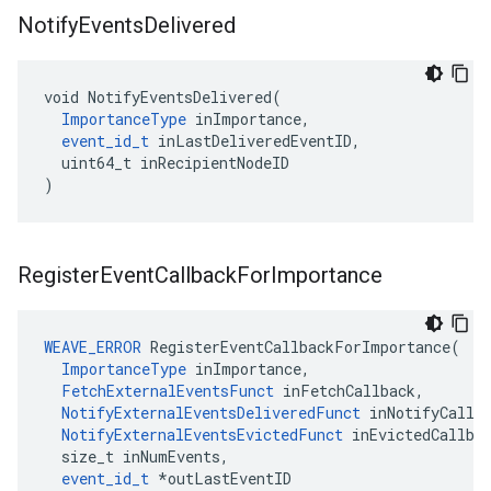
Notify
Events
Delivered
void NotifyEventsDelivered(

ImportanceType
 inImportance,

event_id_t
 inLastDeliveredEventID,

  uint64_t inRecipientNodeID

)
Register
Event
Callback
For
Importance
WEAVE_ERROR
 RegisterEventCallbackForImportance(

ImportanceType
 inImportance,

FetchExternalEventsFunct
 inFetchCallback,

NotifyExternalEventsDeliveredFunct
 inNotifyCallba
NotifyExternalEventsEvictedFunct
 inEvictedCallbac
  size_t inNumEvents,

event_id_t
 *outLastEventID
