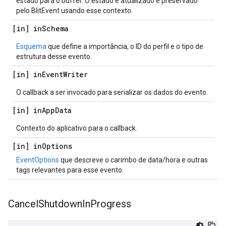
estado para o buffer. O estado é atualizado e preservado
pelo BlitEvent usando esse contexto.
[in] in
Schema
Esquema
que define a importância, o ID do perfil e o tipo de
estrutura desse evento.
[in] in
Event
Writer
O callback a ser invocado para serializar os dados do evento.
[in] in
App
Data
Contexto do aplicativo para o callback.
[in] in
Options
EventOptions
que descreve o carimbo de data/hora e outras
tags relevantes para esse evento.
Cancel
Shutdown
In
Progress