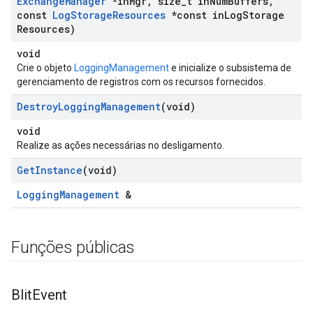
Exchange
Manager
*in
Mgr
,
size
_
t in
Num
Buffers
,
const
Log
Storage
Resources
*const in
Log
Storage
Resources)
void
Crie o objeto
LoggingManagement
e inicialize o subsistema de
gerenciamento de registros com os recursos fornecidos.
Destroy
Logging
Management
(void)
void
Realize as ações necessárias no desligamento.
Get
Instance
(void)
LoggingManagement
&
Funções públicas
Blit
Event