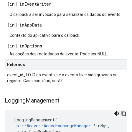
[in] in
Event
Writer
O callback a ser invocado para serializar os dados do evento
[in] in
App
Data
Contexto do aplicativo para o callback.
[in] in
Options
As opções dos metadados de evento. Pode ser NULL.
Retornos
event_id_t O ID do evento, se o evento tiver sido gravado no
registro. Caso contrário, será 0.
Logging
Management
LoggingManagement
(
nl
::
Weave
::
WeaveExchangeManager
*
inMgr
,
size_t
inNumBuffers
,