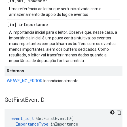
[in
,
out] io
Reader
Uma referência ao leitor que será inicializada com o
armazenamento de apoio do log de eventos
[in] in
Importance
A importância inicial para o leitor. Observe que, nesse caso, a
importância inicial é um pouco contraintuitiva: os eventos
mais importantes compartilham os buffers com os eventos
menos importantes, além dos buffers dedicados. Como
resultado, o leitor vai transferir menos dados quando a
importância de depuração for transmitida.
Retornos
WEAVE_NO_ERROR
Incondicionalmente.
Get
First
Event
ID
event_id_t
 GetFirstEventID(

ImportanceType
 inImportance
