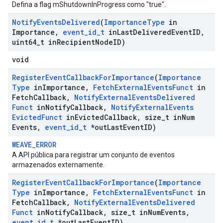
Defina a flag mShutdownInProgress como "true".
Notify
Events
Delivered
(
Importance
Type
in
Importance
,
event
_
id
_
t
in
Last
Delivered
Event
ID
,
uint64
_
t in
Recipient
Node
ID)
void
Register
Event
Callback
For
Importance
(
Importance
Type
in
Importance
,
Fetch
External
Events
Funct
in
Fetch
Callback
,
Notify
External
Events
Delivered
Funct
in
Notify
Callback
,
Notify
External
Events
Evicted
Funct
in
Evicted
Callback
,
size
_
t in
Num
Events
,
event
_
id
_
t
*out
Last
Event
ID)
WEAVE_ERROR
A API pública para registrar um conjunto de eventos
armazenados externamente.
Register
Event
Callback
For
Importance
(
Importance
Type
in
Importance
,
Fetch
External
Events
Funct
in
Fetch
Callback
,
Notify
External
Events
Delivered
Funct
in
Notify
Callback
,
size
_
t in
Num
Events
,
event
_
id
_
t
*out
Last
Event
ID)