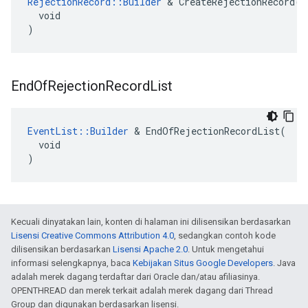
RejectionRecord::Builder
 & CreateRejectionRecord(

  void

)
End
Of
Rejection
Record
List
EventList::Builder
 & EndOfRejectionRecordList(

  void

)
Kecuali dinyatakan lain, konten di halaman ini dilisensikan berdasarkan
Lisensi Creative Commons Attribution 4.0
, sedangkan contoh kode
dilisensikan berdasarkan
Lisensi Apache 2.0
. Untuk mengetahui
informasi selengkapnya, baca
Kebijakan Situs Google Developers
. Java
adalah merek dagang terdaftar dari Oracle dan/atau afiliasinya.
OPENTHREAD dan merek terkait adalah merek dagang dari Thread
Group dan digunakan berdasarkan lisensi.