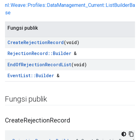
nl::Weave::Profiles::DataManagement_Current::ListBuilderBa
se
Fungsi publik
Create
Rejection
Record
(void)
RejectionRecord::Builder
&
End
Of
Rejection
Record
List
(void)
EventList::Builder
&
Fungsi publik
Create
Rejection
Record