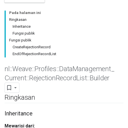
Pada halaman ini
Ringkasan
Inheritance
Fungsi publik
Fungsi publik
CreateRejectionRecord
EndOfRejectionRecordList
nl
::
Weave
::
Profiles
::
Data
Management
_
Current
::
Rejection
Record
List
::
Builder
Id
Ringkasan
Inheritance
Mewarisi dari: