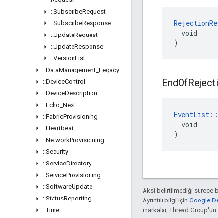
::
Subscribe
Request
RejectionRe
::
Subscribe
Response
  void

::
Update
Request
)
::
Update
Response
::
Version
List
::
Data
Management
_
Legacy
End
Of
Reject
::
Device
Control
::
Device
Description
::
Echo
_
Next
EventList::
::
Fabric
Provisioning
  void

::
Heartbeat
)
::
Network
Provisioning
::
Security
::
Service
Directory
::
Service
Provisioning
::
Software
Update
Aksi belirtilmediği sürece 
::
Status
Reporting
Ayrıntılı bilgi için
Google Dev
::
Time
markalar, Thread Group'un ti