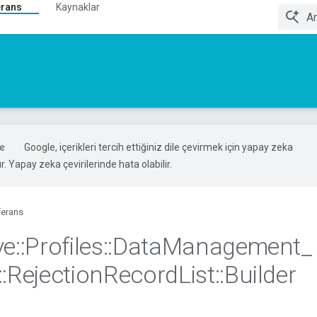
erans
Kaynaklar
Google, içerikleri tercih ettiğiniz dile çevirmek için yapay zeka
ır. Yapay zeka çevirilerinde hata olabilir.
ferans
ve
::
Profiles
::
Data
Management
_
::
Rejection
Record
List
::
Builder