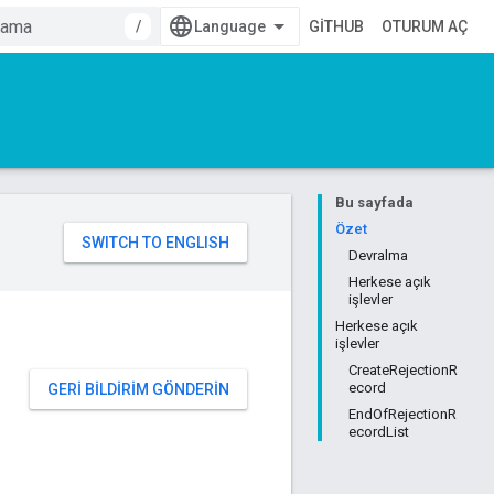
/
GITHUB
OTURUM AÇ
Bu sayfada
Özet
Devralma
Herkese açık
işlevler
Herkese açık
işlevler
CreateRejectionR
ecord
GERI BILDIRIM GÖNDERIN
EndOfRejectionR
ecordList