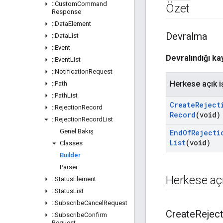
::
Custom
Command
Özet
Response
::
Data
Element
Devralma
::
Data
List
::
Event
Devralındığı k
::
Event
List
::
Notification
Request
Herkese açık i
::
Path
::
Path
List
Create
Reject
::
Rejection
Record
Record
(void)
::
Rejection
Record
List
Genel Bakış
End
Of
Rejecti
List
(void)
Classes
Builder
Parser
Herkese açı
::
Status
Element
::
Status
List
::
Subscribe
Cancel
Request
Create
Reject
::
Subscribe
Confirm
Request