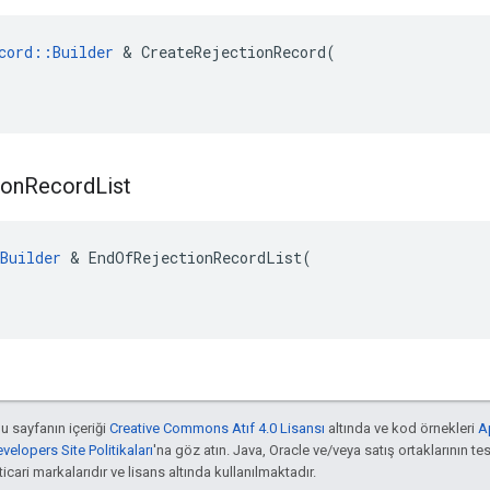
cord::Builder
 & CreateRejectionRecord(

ion
Record
List
Builder
 & EndOfRejectionRecordList(

bu sayfanın içeriği
Creative Commons Atıf 4.0 Lisansı
altında ve kod örnekleri
A
elopers Site Politikaları
'na göz atın. Java, Oracle ve/veya satış ortaklarının tes
cari markalarıdır ve lisans altında kullanılmaktadır.