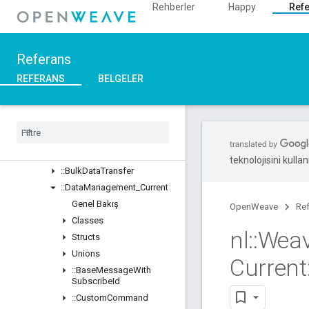
Unions
Rehberler
Happy
Ref
::ASN1
::Crypto
::DeviceLayer
Referans
::DeviceManager
REFERANS
BELGELER
::Profiles
Genel Bakış
Classes
::
BDX
_
Current
::
BDX
_
Development
teknolojisini kullan
::
Bulk
Data
Transfer
::
Data
Management
_
Current
Genel Bakış
OpenWeave
Re
Classes
nl
::
Wea
Structs
Unions
Current
::
Base
Message
With
Subscribe
Id
::
Custom
Command