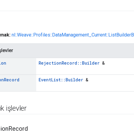
aynak:
nl::Weave::Profiles::DataManagement_Current::ListBuilder
şlevler
ion
RejectionRecord::Builder
&
on
Record
EventList::Builder
&
k işlevler
ion
Record