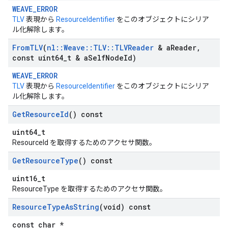
WEAVE_ERROR
TLV
表現から
ResourceIdentifier
をこのオブジェクトにシリア
ル化解除します。
From
TLV
(
nl
::
Weave
::
TLV
::
TLVReader
& a
Reader
,
const uint64
_
t & a
Self
Node
Id)
WEAVE_ERROR
TLV
表現から
ResourceIdentifier
をこのオブジェクトにシリア
ル化解除します。
Get
Resource
Id
() const
uint64_t
ResourceId を取得するためのアクセサ関数。
Get
Resource
Type
() const
uint16_t
ResourceType を取得するためのアクセサ関数。
Resource
Type
As
String
(void) const
const char *