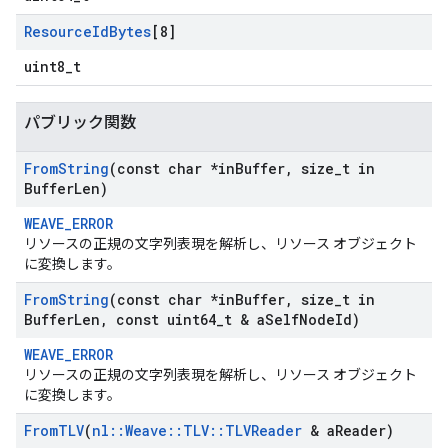
Resource
Id
Bytes
[8]
uint8_t
パブリック関数
From
String
(const char *in
Buffer
,
size
_
t in
Buffer
Len)
WEAVE_ERROR
リソースの正規の文字列表現を解析し、リソース オブジェクト
に変換します。
From
String
(const char *in
Buffer
,
size
_
t in
Buffer
Len
,
const uint64
_
t & a
Self
Node
Id)
WEAVE_ERROR
リソースの正規の文字列表現を解析し、リソース オブジェクト
に変換します。
From
TLV
(
nl
::
Weave
::
TLV
::
TLVReader
& a
Reader)