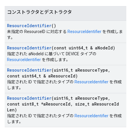
コンストラクタとデストラクタ
Resource
Identifier
()
未指定の ResourceID に対応する
ResourceIdentifier
を作成しま
す。
Resource
Identifier
(const uint64
_
t & a
Node
Id)
指定された aNodeId に基づいて DEVICE タイプの
ResourceIdentifier
を作成します。
Resource
Identifier
(uint16
_
t a
Resource
Type
,
Id
const uint64
_
t & a
Resource
Id)
指定された ID で指定されたタイプの
ResourceIdentifier
を作成
します。
Resource
Identifier
(uint16
_
t a
Resource
Type
,
const uint8
_
t *a
Resource
Id
,
size
_
t a
Resource
Id
Len)
指定された ID で指定されたタイプの
ResourceIdentifier
を作成
します。