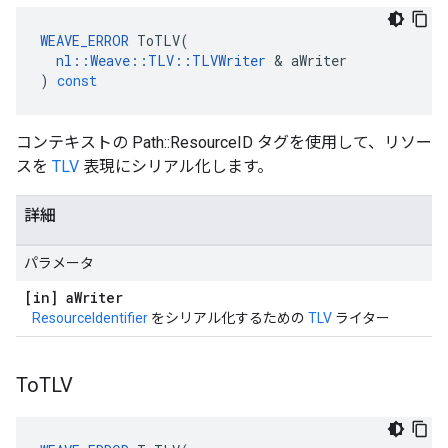
WEAVE_ERROR
ToTLV
(
nl
::
Weave
::
TLV
::
TLVWriter
&
aWriter
)
const
コンテキストの Path::ResourceID タグを使用して、リソー
スを
TLV
表現にシリアル化します。
詳細
パラメータ
[in] a
Writer
ResourceIdentifier
をシリアル化するための
TLV
ライター
To
TLV