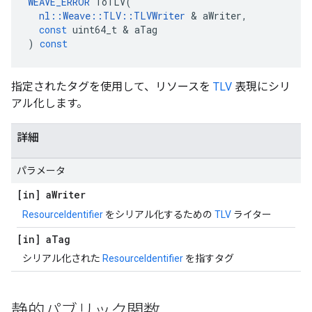
WEAVE_ERROR
ToTLV
(
nl
::
Weave
::
TLV
::
TLVWriter
&
aWriter
,
const
uint64_t
&
aTag
)
const
指定されたタグを使用して、リソースを
TLV
表現にシリ
アル化します。
詳細
パラメータ
[in] a
Writer
ResourceIdentifier
をシリアル化するための
TLV
ライター
[in] a
Tag
シリアル化された
ResourceIdentifier
を指すタグ
静的パブリック関数