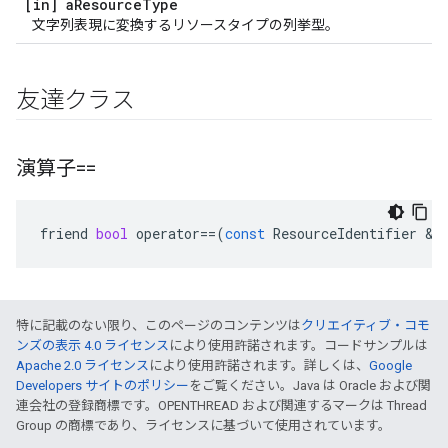
[in] a
Resource
Type
文字列表現に変換するリソースタイプの列挙型。
友達クラス
演算子==
friend
bool
operator
==
(
const
ResourceIdentifier
&
l
特に記載のない限り、このページのコンテンツは
クリエイティブ・コモ
ンズの表示 4.0 ライセンス
により使用許諾されます。コードサンプルは
Apache 2.0 ライセンス
により使用許諾されます。詳しくは、
Google
Developers サイトのポリシー
をご覧ください。Java は Oracle および関
連会社の登録商標です。OPENTHREAD および関連するマークは Thread
Group の商標であり、ライセンスに基づいて使用されています。