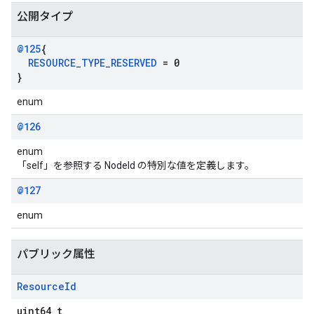
公開タイプ
@125
{
RESOURCE
_
TYPE
_
RESERVED
= 0
}
enum
@126
enum
「self」を参照する NodeId の特別な値を定義します。
@127
enum
パブリック属性
Resource
Id
uint64_t