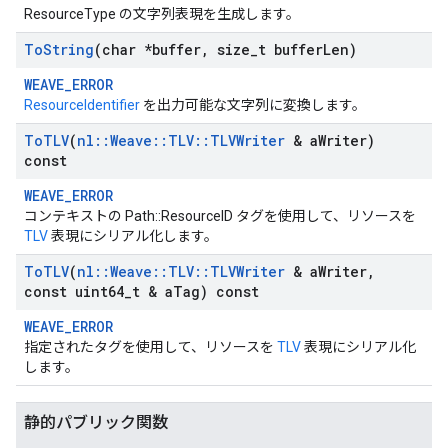
ResourceType の文字列表現を生成します。
To
String
(char *buffer
,
size
_
t buffer
Len)
WEAVE_ERROR
ResourceIdentifier
を出力可能な文字列に変換します。
To
TLV
(
nl
::
Weave
::
TLV
::
TLVWriter
& a
Writer)
const
WEAVE_ERROR
コンテキストの Path::ResourceID タグを使用して、リソースを
TLV
表現にシリアル化します。
To
TLV
(
nl
::
Weave
::
TLV
::
TLVWriter
& a
Writer
,
const uint64
_
t & a
Tag) const
WEAVE_ERROR
指定されたタグを使用して、リソースを
TLV
表現にシリアル化
します。
静的パブリック関数