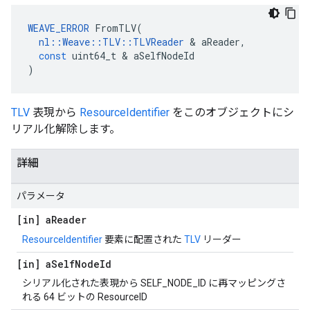
WEAVE_ERROR
FromTLV
(
nl
::
Weave
::
TLV
::
TLVReader
&
aReader
,
const
uint64_t
&
aSelfNodeId
)
TLV
表現から
ResourceIdentifier
をこのオブジェクトにシ
リアル化解除します。
詳細
パラメータ
[in] a
Reader
ResourceIdentifier
要素に配置された
TLV
リーダー
[in] a
Self
Node
Id
シリアル化された表現から SELF_NODE_ID に再マッピングさ
れる 64 ビットの ResourceID