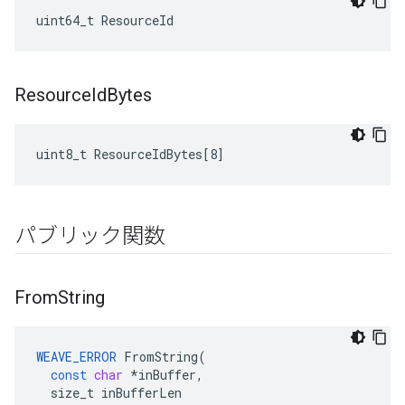
uint64_t ResourceId
Resource
Id
Bytes
uint8_t ResourceIdBytes[8]
パブリック関数
From
String
WEAVE_ERROR
FromString
(
const
char
*
inBuffer
,
size_t
inBufferLen