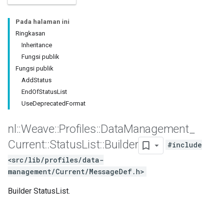
Pada halaman ini
Ringkasan
Inheritance
Fungsi publik
Fungsi publik
AddStatus
EndOfStatusList
UseDeprecatedFormat
nl
::
Weave
::
Profiles
::
Data
Management
_
Id
Current
::
Status
List
::
Builder
#include
<src/lib/profiles/data-
management/Current/MessageDef.h>
Builder StatusList.