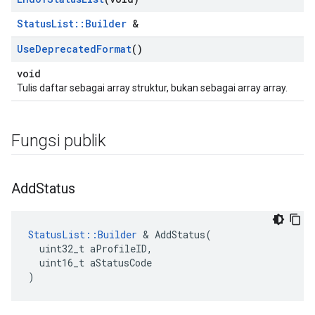
StatusList::Builder
&
Use
Deprecated
Format
()
void
Tulis daftar sebagai array struktur, bukan sebagai array array.
Fungsi publik
Add
Status
StatusList::Builder
 & AddStatus(

  uint32_t aProfileID,

  uint16_t aStatusCode

)