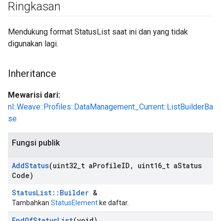
Ringkasan
Mendukung format StatusList saat ini dan yang tidak
digunakan lagi.
Inheritance
Mewarisi dari:
nl::Weave::Profiles::DataManagement_Current::ListBuilderBa
se
Fungsi publik
Add
Status
(uint32
_
t a
Profile
ID
,
uint16
_
t a
Status
Code)
StatusList::Builder
&
Tambahkan
StatusElement
ke daftar.
End
Of
Status
List
(void)