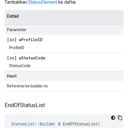
Tambahkan
StatusElement
ke daftar.
Detail
Parameter
[in] a
Profile
ID
ProfileID
[in] a
Status
Code
StatusCode
Hasil
Referensi ke builder ini.
End
Of
Status
List
StatusList::Builder
 & EndOfStatusList(
