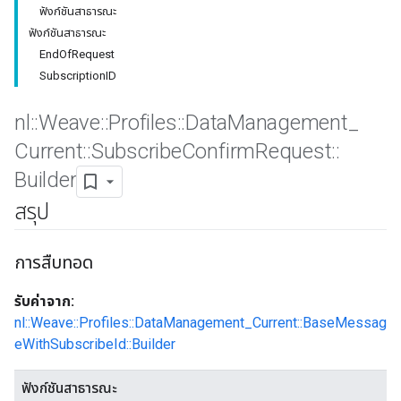
ฟังก์ชันสาธารณะ
ฟังก์ชันสาธารณะ
EndOfRequest
SubscriptionID
nl
::
Weave
::
Profiles
::
Data
Management
_
Current
::
Subscribe
Confirm
Request
::
Builder
สรุป
Id
การสืบทอด
รับค่าจาก:
nl::Weave::Profiles::DataManagement_Current::BaseMessag
eWithSubscribeId::Builder
ฟังก์ชันสาธารณะ