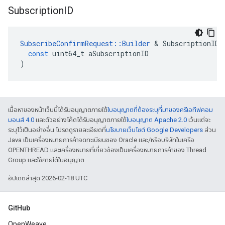
Subscription
ID
SubscribeConfirmRequest
::
Builder
&
SubscriptionID
(
const
uint64_t
aSubscriptionID
)
เนื้อหาของหน้าเว็บนี้ได้รับอนุญาตภายใต้
ใบอนุญาตที่ต้องระบุที่มาของครีเอทีฟคอม
มอนส์ 4.0
และตัวอย่างโค้ดได้รับอนุญาตภายใต้
ใบอนุญาต Apache 2.0
เว้นแต่จะ
ระบุไว้เป็นอย่างอื่น โปรดดูรายละเอียดที่
นโยบายเว็บไซต์ Google Developers
ส่วน
Java เป็นเครื่องหมายการค้าจดทะเบียนของ Oracle และ/หรือบริษัทในเครือ
OPENTHREAD และเครื่องหมายที่เกี่ยวข้องเป็นเครื่องหมายการค้าของ Thread
Group และใช้ภายใต้ใบอนุญาต
อัปเดตล่าสุด 2026-02-18 UTC
GitHub
OpenWeave