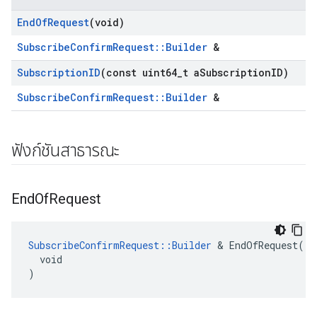
End
Of
Request
(void)
SubscribeConfirmRequest::Builder
&
Subscription
ID
(const uint64
_
t a
Subscription
ID)
SubscribeConfirmRequest::Builder
&
ฟังก์ชันสาธารณะ
End
Of
Request
SubscribeConfirmRequest::Builder
 & EndOfRequest(

  void

)