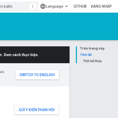
/
GITHUB
ĐĂNG NHẬP
Trên trang này
n.
Xem cách thực hiện.
Tóm tắt
Tính kế thừa
 ưu
GỬI Ý KIẾN PHẢN HỒI