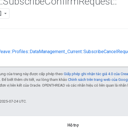
::
Subscribe
Confirm
Request
::
Weave::Profiles::DataManagement_Current::SubscribeCancelRequ
 dung của trang này được cấp phép theo
Giấy phép ghi nhận tác giả 4.0 của Cr
. Để biết thêm chi tiết, vui lòng tham khảo
Chính sách trên trang web của Goog
đơn vị liên kết của Oracle. OPENTHREAD và các nhãn hiệu có liên quan là nhã
 2025-07-24 UTC.
Hỗ trợ