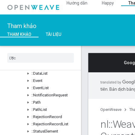
Hướng dẫn
Happy
Th
::DataManagement_Current
Tổng quan
Classes
Tham khảo
Structs
Unions
THAM KHẢO
TÀI LIỆU
::BaseMessageWithSubscribeId
::
Custom
Command
::
Custom
Command
Response
Googl
::
Data
Element
::
Data
List
::
Event
::
Event
List
tiên. Bản dịch bằng
::
Notification
Request
::
Path
::
Path
List
OpenWeave
Th
::
Rejection
Record
nl
::
Wea
::
Rejection
Record
List
::
Status
Element