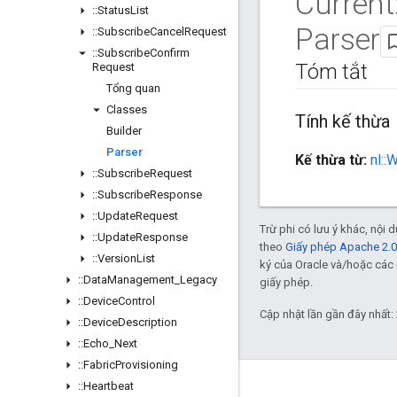
Current
::
Status
List
Parser
::
Subscribe
Cancel
Request
::
Subscribe
Confirm
Tóm tắt
Request
Tổng quan
Classes
Tính kế thừa
Builder
Parser
Kế thừa từ:
nl::
::
Subscribe
Request
::
Subscribe
Response
::
Update
Request
Trừ phi có lưu ý khác, nội
::
Update
Response
theo
Giấy phép Apache 2.0
::
Version
List
ký của Oracle và/hoặc các 
::
Data
Management
_
Legacy
giấy phép.
::
Device
Control
Cập nhật lần gần đây nhất:
::
Device
Description
::
Echo
_
Next
::
Fabric
Provisioning
::
Heartbeat
GitHub