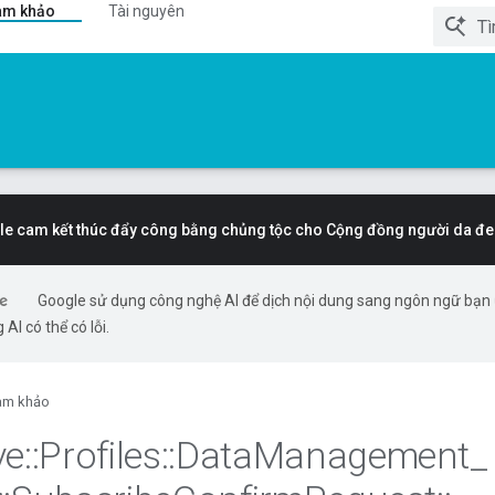
am khảo
Tài nguyên
e cam kết thúc đẩy công bằng chủng tộc cho Cộng đồng người da đe
Google sử dụng công nghệ AI để dịch nội dung sang ngôn ngữ bạn
 AI có thể có lỗi.
am khảo
ve
::
Profiles
::
Data
Management
_