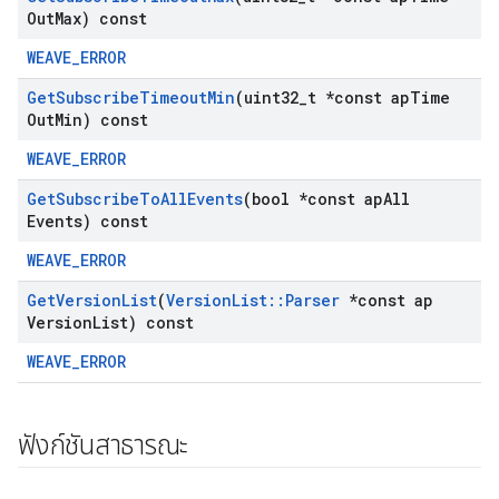
Out
Max) const
WEAVE_ERROR
Get
Subscribe
Timeout
Min
(uint32
_
t *const ap
Time
Out
Min) const
WEAVE_ERROR
Get
Subscribe
To
All
Events
(bool *const ap
All
Events) const
WEAVE_ERROR
Get
Version
List
(
Version
List
::
Parser
*const ap
Version
List) const
WEAVE_ERROR
ฟังก์ชันสาธารณะ