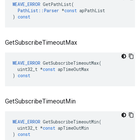
WEAVE_ERROR
GetPathList
(
PathList
::
Parser
*
const
apPathList
)
const
Get
Subscribe
Timeout
Max
WEAVE_ERROR
GetSubscribeTimeoutMax
(
uint32_t
*
const
apTimeOutMax
)
const
Get
Subscribe
Timeout
Min
WEAVE_ERROR
GetSubscribeTimeoutMin
(
uint32_t
*
const
apTimeOutMin
)
const