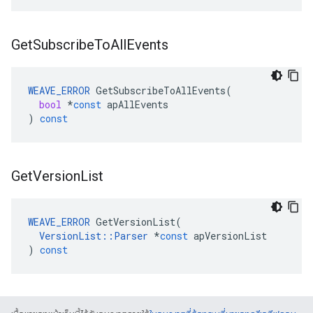
Get
Subscribe
To
All
Events
WEAVE_ERROR
GetSubscribeToAllEvents
(
bool
*
const
apAllEvents
)
const
Get
Version
List
WEAVE_ERROR
GetVersionList
(
VersionList
::
Parser
*
const
apVersionList
)
const