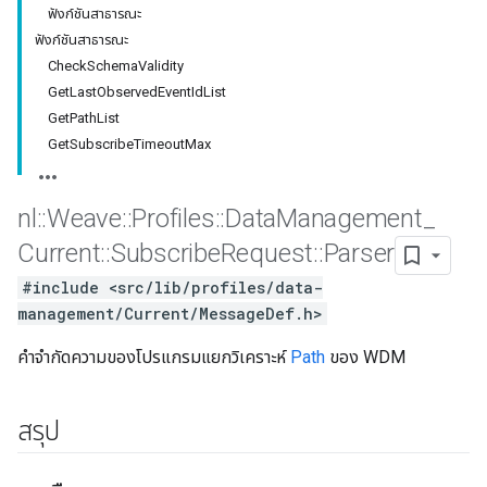
ฟังก์ชันสาธารณะ
ฟังก์ชันสาธารณะ
CheckSchemaValidity
GetLastObservedEventIdList
GetPathList
GetSubscribeTimeoutMax
nl
::
Weave
::
Profiles
::
Data
Management
_
Current
::
Subscribe
Request
::
Parser
#include <src/lib/profiles/data-
Id
management/Current/MessageDef.h>
คำจำกัดความของโปรแกรมแยกวิเคราะห์
Path
ของ WDM
สรุป