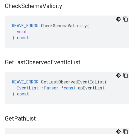
Check
Schema
Validity
WEAVE_ERROR
CheckSchemaValidity
(
void
)
const
Get
Last
Observed
Event
Id
List
WEAVE_ERROR
GetLastObservedEventIdList
(
EventList
::
Parser
*
const
apEventList
)
const
Get
Path
List