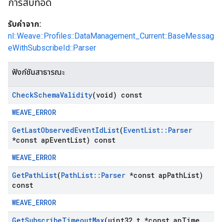
การสืบทอด
รับค่าจาก:
nl::Weave::Profiles::DataManagement_Current::BaseMessag
eWithSubscribeId::Parser
ฟังก์ชันสาธารณะ
Check
Schema
Validity
(void) const
WEAVE_ERROR
Get
Last
Observed
Event
Id
List
(
Event
List
::
Parser
*const ap
Event
List) const
WEAVE_ERROR
Get
Path
List
(
Path
List
::
Parser
*const ap
Path
List)
const
WEAVE_ERROR
Get
Subscribe
Timeout
Max
(uint32
_
t *const ap
Time