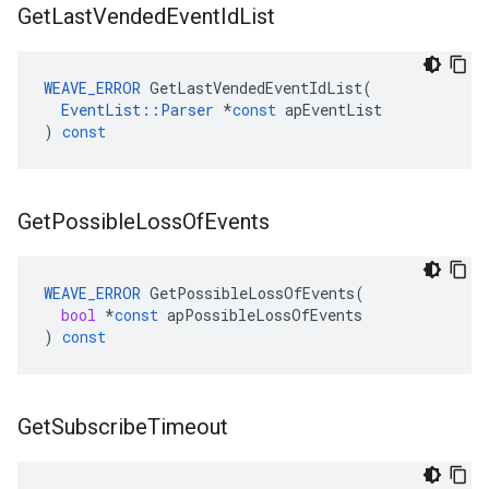
Get
Last
Vended
Event
Id
List
WEAVE_ERROR
GetLastVendedEventIdList
(
EventList
::
Parser
*
const
apEventList
)
const
Get
Possible
Loss
Of
Events
WEAVE_ERROR
GetPossibleLossOfEvents
(
bool
*
const
apPossibleLossOfEvents
)
const
Get
Subscribe
Timeout