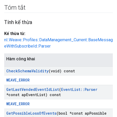
Tóm tắt
Tính kế thừa
Kế thừa từ:
nl::Weave::Profiles::DataManagement_Current::BaseMessag
eWithSubscribeId::Parser
Hàm công khai
Check
Schema
Validity
(void) const
WEAVE_ERROR
Get
Last
Vended
Event
Id
List
(
Event
List
::
Parser
*const ap
Event
List) const
WEAVE_ERROR
Get
Possible
Loss
Of
Events
(bool *const ap
Possible