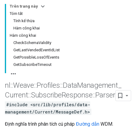
Trên trang này
Tóm tắt
Tính kế thừa
Hàm công khai
Hàm công khai
CheckSchemaValidity
GetLastVendedEventIdList
GetPossibleLossOfEvents
GetSubscribeTimeout
nl
::
Weave
::
Profiles
::
Data
Management
_
Id
Current
::
Subscribe
Response
::
Parser
#include <src/lib/profiles/data-
management/Current/MessageDef.h>
Định nghĩa trình phân tích cú pháp
Đường dẫn
WDM.