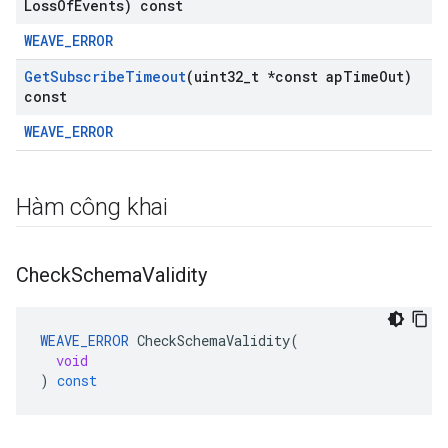
Loss
Of
Events) const
WEAVE_ERROR
Get
Subscribe
Timeout
(uint32
_
t *const ap
Time
Out)
const
WEAVE_ERROR
Hàm công khai
Check
Schema
Validity
WEAVE_ERROR
CheckSchemaValidity
(
void
)
const