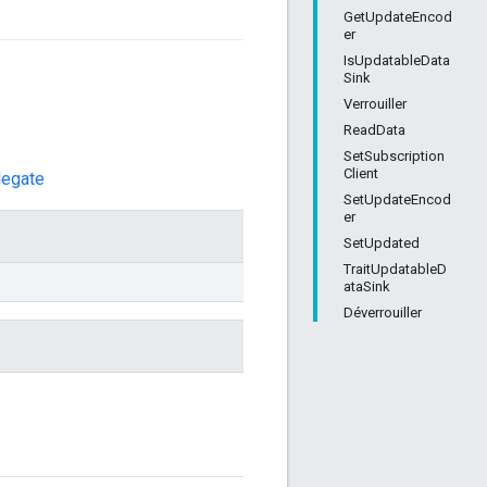
GetUpdateEncod
er
IsUpdatableData
Sink
Verrouiller
ReadData
SetSubscription
Client
legate
SetUpdateEncod
er
SetUpdated
TraitUpdatableD
ataSink
Déverrouiller