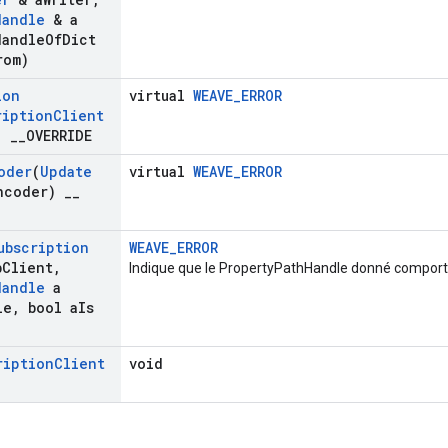
Handle
& a
Handle
Of
Dict
rom)
ion
virtual
WEAVE_ERROR
ription
Client
t)
_
_
OVERRIDE
oder
(
Update
virtual
WEAVE_ERROR
ncoder)
_
_
ubscription
WEAVE_ERROR
b
Client
,
Indique que le PropertyPathHandle donné comporte
Handle
a
le
,
bool a
Is
ription
Client
void
)