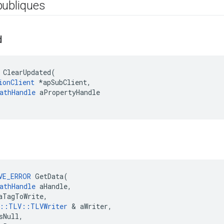
publiques
d
 ClearUpdated(

ionClient
 *apSubClient,

athHandle
 aPropertyHandle

VE_ERROR
 GetData(

athHandle
 aHandle,

aTagToWrite,

e::TLV::TLVWriter
 & aWriter,

sNull,
