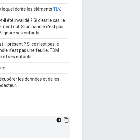
 lequel écrire les éléments
TLV
.
t-il été invalidé ? Si c'est le cas, le
ément nul. Si un handle n'est pas
M ignore ses enfants.
st-il présent ? Si ce n'est pas le
ndle n'est pas une feuille, TDM
n et ses enfants.
ite.
écupérer les données et de les
édacteur.