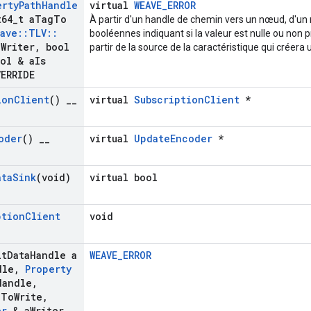
erty
Path
Handle
virtual
WEAVE_ERROR
64
_
t a
Tag
To
À partir d'un handle de chemin vers un nœud, d'un
ave
::
TLV
::
booléennes indiquant si la valeur est nulle ou non
a
Writer
,
bool
partir de la source de la caractéristique qui créera 
ol & a
Is
VERRIDE
ion
Client
()
_
_
virtual
SubscriptionClient
*
oder
()
_
_
virtual
UpdateEncoder
*
ata
Sink
(void)
virtual bool
ption
Client
void
)
it
Data
Handle a
WEAVE_ERROR
dle
,
Property
Handle
,
g
To
Write
,
er
& a
Writer
,