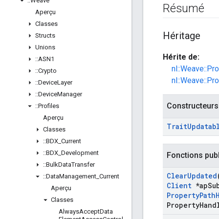
::
Weave
Résumé
Aperçu
Classes
Héritage
Structs
Unions
Hérite de:
::
ASN1
nl::Weave::Pr
::
Crypto
nl::Weave::Pr
::
Device
Layer
::
Device
Manager
Constructeurs
::
Profiles
Aperçu
Trait
Updatab
Classes
::
BDX
_
Current
::
BDX
_
Development
Fonctions pub
::
Bulk
Data
Transfer
Clear
Updated
::
Data
Management
_
Current
Client
*ap
Su
Aperçu
Property
Path
Classes
Property
Hand
Always
Accept
Data