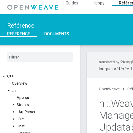
Guides
Happy
Référe
Référence
REFERENCE
DOCUMENTS
langue préférée. L
C++
Overview
OpenWeave
Ré
::
nl
Aperçu
nl
::
Wea
Structs
Manag
::
Arg
Parser
::
Ble
Updata
::
Inet