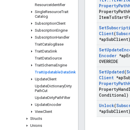
Resource
Identifier
Property
Path
Property
Path
Single
Resource
Trait
Catalog
Item
To
Start
F
Subscription
Client
Set
Subscript
Subscription
Engine
Client
(
Subsc
Subscription
Handler
*ap
Sub
Clien
Trait
Catalog
Base
Set
Update
Enc
Trait
Data
Sink
Encoder
*ap
E
Trait
Data
Source
OVERRIDE
Trait
Schema
Engine
Set
Updated
(
S
Trait
Updatable
Data
Sink
Client
*ap
Su
Update
Client
Property
Path
Update
Dictionary
Dirty
Property
Hand
Path
Cut
Conditional)
Update
Dirty
Path
Filter
Update
Encoder
Unlock
(
Subsc
*ap
Sub
Client
View
Client
Structs
Unions