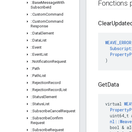
Fonctions 
::
Base
Message
With
Subscribe
Id
::
Custom
Command
::
Custom
Command
Clear
Update
Response
::
Data
Element
::
Data
List
WEAVE_ERROR
::
Event
Subscript
PropertyP
::
Event
List
)
::
Notification
Request
::
Path
::
Path
List
::
Rejection
Record
Get
Data
::
Rejection
Record
List
::
Status
Element
virtual 
WEA
::
Status
List
PropertyP
::
Subscribe
Cancel
Request
  uint64_t 
::
Subscribe
Confirm
nl::Weav
Request
  bool & aI
::
Subscribe
Request