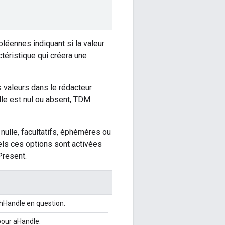
léennes indiquant si la valeur
ctéristique qui créera une
s valeurs dans le rédacteur
ille est nul ou absent, TDM
 nulle, facultatifs, éphémères ou
uels ces options sont activées
Present.
hHandle en question.
 pour aHandle.