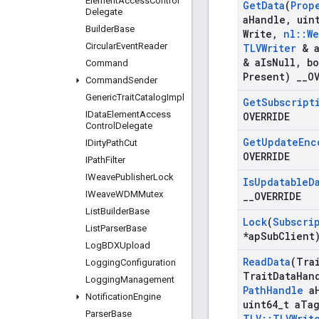
Element
Access
Control
Get
Data
(
Prop
Delegate
a
Handle
,
uint
Builder
Base
Write
,
nl
::
We
Circular
Event
Reader
TLVWriter
& 
& a
Is
Null
,
bo
Command
Present)
_
_
O
Command
Sender
Generic
Trait
Catalog
Impl
Get
Subscript
IData
Element
Access
OVERRIDE
Control
Delegate
Get
Update
Enc
IDirty
Path
Cut
OVERRIDE
IPath
Filter
IWeave
Publisher
Lock
Is
Updatable
D
IWeave
WDMMutex
_
_
OVERRIDE
List
Builder
Base
Lock
(
Subscri
List
Parser
Base
*ap
Sub
Client
Log
BDXUpload
Read
Data
(Tra
Logging
Configuration
Trait
Data
Han
Logging
Management
Path
Handle
a
Notification
Engine
uint64
_
t a
Ta
Parser
Base
TLV
::
TLVWrit