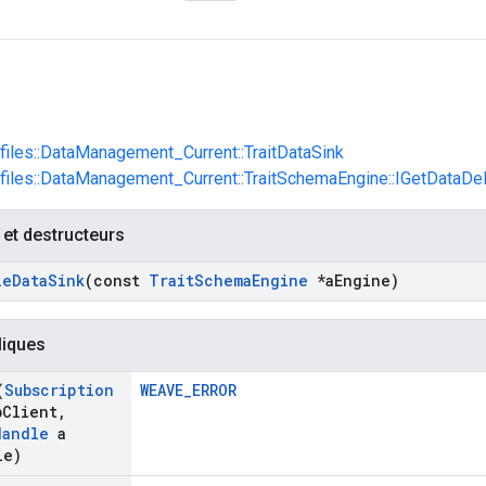
ofiles::DataManagement_Current::TraitDataSink
ofiles::DataManagement_Current::TraitSchemaEngine::IGetDataDe
 et destructeurs
le
Data
Sink
(const
Trait
Schema
Engine
*a
Engine)
liques
(
Subscription
WEAVE_ERROR
b
Client
,
Handle
a
le)