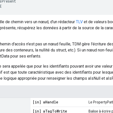
sPresent

E
ndle de chemin vers un nœud, d'un rédacteur
TLV
et de valeurs boo
 présente, récupérez les données à partir de la source de la cara
chemin d'accès n'est pas un nœud feuille, TDM gère l'écriture de
re des conteneurs, la nullité du struct, etc.). Si un nœud non-feu
tData pour ses enfants.
e sera appelée que pour les identifiants pouvant avoir une valeur
ctif est que toute caractéristique avec des identifiants pour lesq
e logique appropriée pour renseigner les champs aIsNull et aIs
[in] a
Handle
Le PropertyPat
[in] a
Tag
To
Write
Balise à écrire