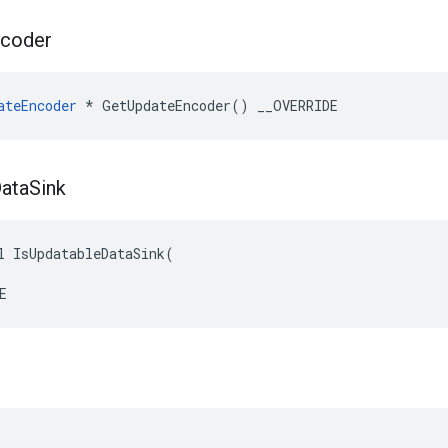
coder
ateEncoder
 * GetUpdateEncoder() __OVERRIDE
ata
Sink
l IsUpdatableDataSink(

E