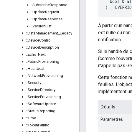
  bool & aI
::
Subscribe
Response
) __OVERRID
::
Update
Request
::
Update
Response
À partir d'un ha
::
Version
List
est nulle ou non
::
Data
Management
_
Legacy
notification.
::
Device
Control
::
Device
Description
Si le handle de 
::
Echo
_
Next
(comme l'ouvertu
::
Fabric
Provisioning
n'appelle pas Ge
::
Heartbeat
::
Network
Provisioning
Cette fonction n
::
Security
feuilles. L'obje
::
Service
Directory
implémentent un
::
Service
Provisioning
::
Software
Update
Détails
::
Status
Reporting
::
Time
Paramètres
::
Token
Pairing