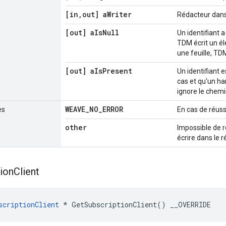
[in
,
out] a
Writer
Rédacteur dans
[out] a
Is
Null
Un identifiant a-
TDM écrit un él
une feuille, TD
[out] a
Is
Present
Un identifiant e
cas et qu'un ha
ignore le chemi
WEAVE
_
NO
_
ERROR
es
En cas de réuss
other
Impossible de r
écrire dans le r
ion
Client
scriptionClient
 * GetSubscriptionClient() __OVERRIDE