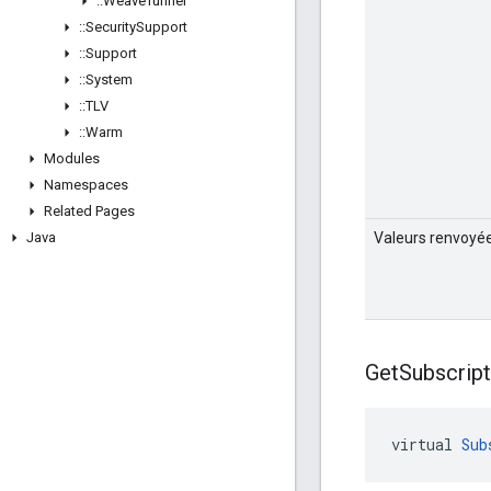
::
Weave
Tunnel
::
Security
Support
::
Support
::
System
::
TLV
::
Warm
Modules
Namespaces
Related Pages
Java
Valeurs renvoyé
Get
Subscript
virtual 
Sub