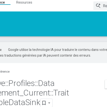
nce
Resources
Google utilise la technologie IA pour traduire le contenu dans votr
es traductions générées par IA peuvent contenir des erreurs.
férence
ve
::
Profiles
::
Data
ement
_
Current
::
Trait
ble
Data
Sink