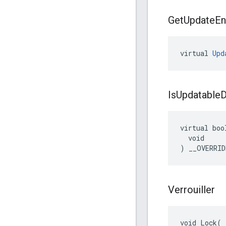
Get
Update
En
virtual 
Upd
Is
Updatable
D
virtual boo
  void

) __OVERRID
Verrouiller
void Lock(
