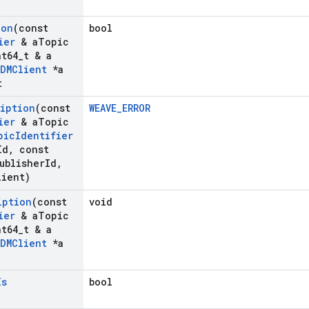
ion
(const
bool
ier
& a
Topic
t64
_
t & a
DMClient
*a
t
ription
(const
WEAVE_ERROR
ier
& a
Topic
pic
Identifier
Id
,
const
ublisher
Id
,
lient)
iption
(const
void
ier
& a
Topic
t64
_
t & a
DMClient
*a
Is
bool
)