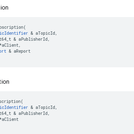
tion
bscription
(
icIdentifier
&
aTopicId
,
t64_t
&
aPublisherId
,
*
aClient
,
ort
&
aReport
tion
scription
(
icIdentifier
&
aTopicId
,
t64_t
&
aPublisherId
,
*
aClient