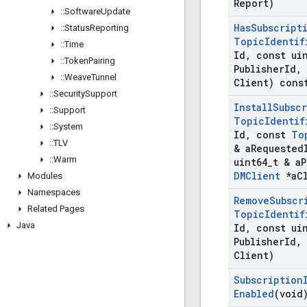
Report)
::
Software
Update
Has
Subscript
::
Status
Reporting
Topic
Identif
::
Time
Id
,
const uin
::
Token
Pairing
Publisher
Id
,
::
Weave
Tunnel
Client) cons
::
Security
Support
Install
Subsc
::
Support
Topic
Identif
::
System
Id
,
const
To
::
TLV
& a
Requested
::
Warm
uint64
_
t & a
P
DMClient
*a
C
Modules
Namespaces
Remove
Subscr
Related Pages
Topic
Identif
Java
Id
,
const uin
Publisher
Id
,
Client)
Subscription
Enabled
(void