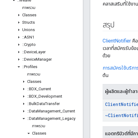
::
Weave
คลาสเสริมที่ใช้ง
ภาพรวม
Classes
Structs
สรุป
Unions
::
ASN1
ClientNotifier
คือ
::
Crypto
เวลาที่สมัครรับข้อม
::
Device
Layer
ด้วย
::
Device
Manager
::
Profiles
การสมัครใช้บริกา
ภาพรวม
ต้น
Classes
::
BDX
_
Current
ผู้ผลิตและผู้ทำล
::
BDX
_
Development
::
Bulk
Data
Transfer
Client
Notifi
::
Data
Management
_
Current
~Client
Notif
::
Data
Management
_
Legacy
ภาพรวม
แอตทริบิวต์ที่มีก
Classes