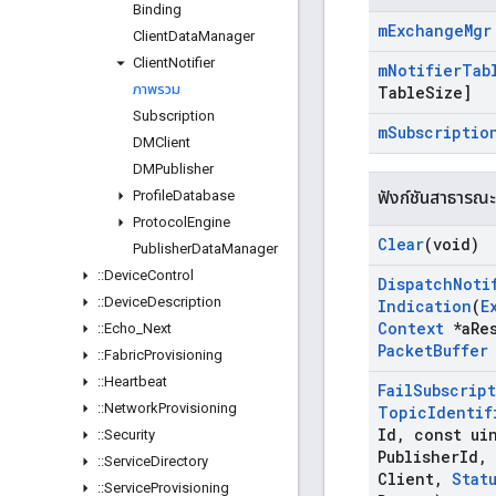
Binding
m
Exchange
Mgr
Client
Data
Manager
Client
Notifier
m
Notifier
Tab
ภาพรวม
Table
Size]
Subscription
m
Subscriptio
DMClient
DMPublisher
Profile
Database
ฟังก์ชันสาธารณะ
Protocol
Engine
Clear
(void)
Publisher
Data
Manager
::
Device
Control
Dispatch
Noti
::
Device
Description
Indication
(
E
Context
*a
Re
::
Echo
_
Next
Packet
Buffer
::
Fabric
Provisioning
::
Heartbeat
Fail
Subscrip
::
Network
Provisioning
Topic
Identif
Id
,
const uin
::
Security
Publisher
Id
,
::
Service
Directory
Client
,
Stat
::
Service
Provisioning