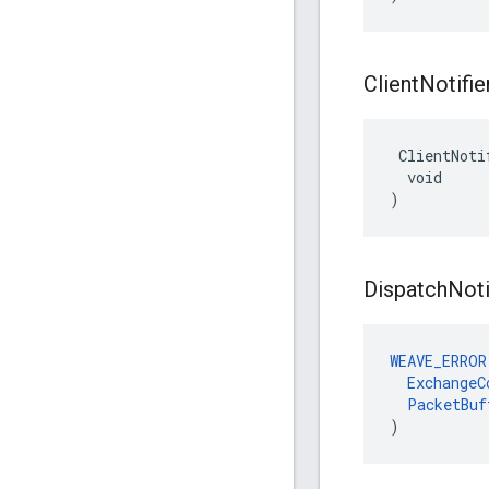
Client
Notifie
 ClientNoti
  void

)
Dispatch
Noti
WEAVE_ERROR
ExchangeC
PacketBuf
)