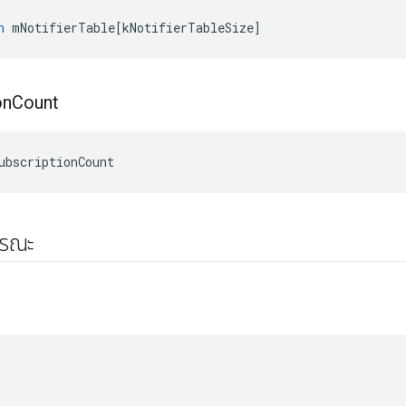
n
mNotifierTable
[
kNotifierTableSize
]
on
Count
ubscriptionCount
ารณะ