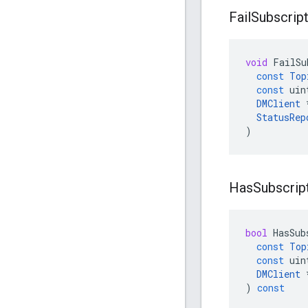
Fail
Subscrip
void
FailSu
const
Top
const
uin
DMClient
StatusRep
)
Has
Subscrip
bool
HasSub
const
Top
const
uin
DMClient
)
const