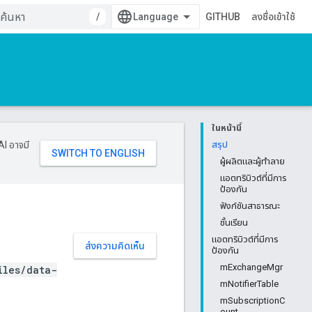
/
GITHUB
ลงชื่อเข้าใช้
ในหน้านี้
AI อาจมี
สรุป
ผู้ผลิตและผู้ทำลาย
แอตทริบิวต์ที่มีการ
ป้องกัน
ฟังก์ชันสาธารณะ
ชั้นเรียน
แอตทริบิวต์ที่มีการ
ส่งความคิดเห็น
ป้องกัน
mExchangeMgr
iles/data-
mNotifierTable
mSubscriptionC
ount