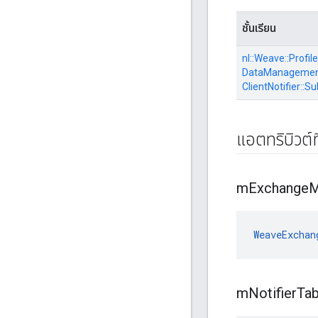
ชั้นเรียน
nl::
Weave::
Profile
DataManagement
ClientNotifier::
Su
แอตทริบิวต์ท
m
Exchange
M
WeaveExchan
m
Notifier
Tab