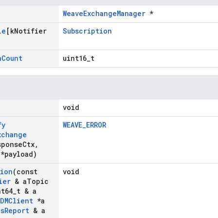
WeaveExchangeManager
*
le
[k
Notifier
Subscription
n
Count
uint16_t
void
fy
WEAVE_ERROR
xchange
sponse
Ctx
,
*payload)
tion
(const
void
ier
& a
Topic
t64
_
t & a
DMClient
*a
us
Report
& a