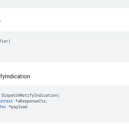
r
fier(

fy
Indication
DispatchNotifyIndication
(
ontext
*
aResponseCtx
,
fer
*
payload