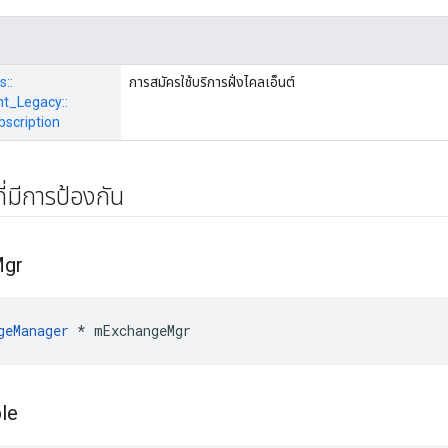
s::
การสมัครใช้บริการฝั่งไคลเอ็นต์
_Legacy::
bscription
ี่มีการป้องกัน
gr
geManager
 * mExchangeMgr
le