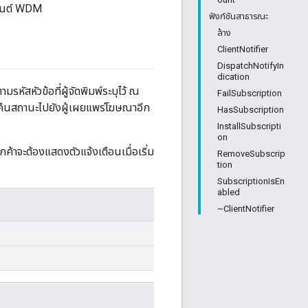
อ็นต์ WDM
ฟังก์ชันสาธารณะ
ล้าง
ClientNotifier
DispatchNotifyIn
dication
รหัสหัวข้อที่ผู้จัดพิมพ์ระบุไว้ ณ
FailSubscription
คืนสถานะไปยังผู้เผยแพร่โฆษณาอีก
HasSubscription
InstallSubscripti
on
ค้าจะต้องแสดงตัวแจ้งเตือนเมื่อเริ่ม
RemoveSubscrip
tion
SubscriptionIsEn
abled
~ClientNotifier