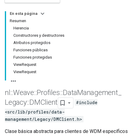
En esta página
Resumen
Herencia
Constructores y destructores
Atributos protegidos
Funciones públicas
Funciones protegidas
ViewRequest
ViewRequest
nl
::
Weave
::
Profiles
::
Data
Management
_
Legacy
::
DMClient
#include
<src/lib/profiles/data-
management/Legacy/DMClient.h>
Clase básica abstracta para clientes de WDM específicos