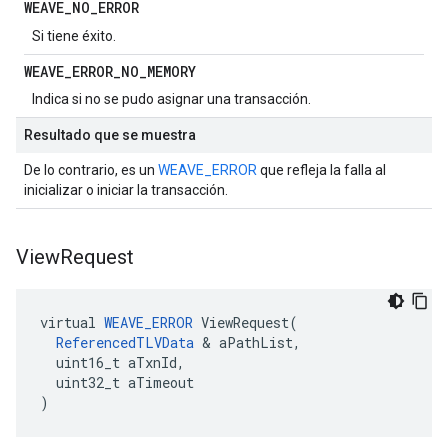
WEAVE
_
NO
_
ERROR
Si tiene éxito.
WEAVE
_
ERROR
_
NO
_
MEMORY
Indica si no se pudo asignar una transacción.
Resultado que se muestra
De lo contrario, es un
WEAVE_ERROR
que refleja la falla al
inicializar o iniciar la transacción.
View
Request
virtual 
WEAVE_ERROR
 ViewRequest(

ReferencedTLVData
 & aPathList,

  uint16_t aTxnId,

  uint32_t aTimeout

)