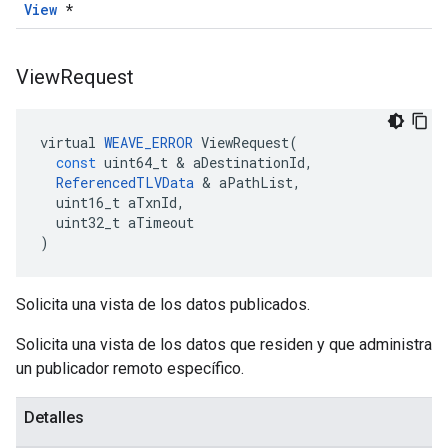
View
*
View
Request
virtual
WEAVE_ERROR
ViewRequest
(
const
uint64_t
&
aDestinationId
,
ReferencedTLVData
&
aPathList
,
uint16_t
aTxnId
,
uint32_t
aTimeout
)
Solicita una vista de los datos publicados.
Solicita una vista de los datos que residen y que administra
un publicador remoto específico.
Detalles