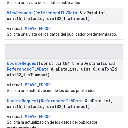
Solicita una vista de los datos publicados.
View
Request
(
Referenced
TLVData
& a
Path
List
,
uint16
_
t a
Txn
Id
,
uint32
_
t a
Timeout)
virtual
WEAVE_ERROR
Solicita una vista de los datos del publicador predeterminado.
Update
Request
(const uint64
_
t & a
Destination
Id
,
Referenced
TLVData
& a
Data
List
,
uint16
_
t a
Txn
Id
,
uint32
_
t a
Timeout)
virtual
WEAVE_ERROR
Solicita una actualización de los datos publicados.
Update
Request
(
Referenced
TLVData
& a
Data
List
,
uint16
_
t a
Txn
Id
,
uint32
_
t a
Timeout)
virtual
WEAVE_ERROR
Solicita la actualización de los datos del publicador