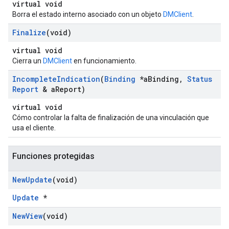
virtual void
Borra el estado interno asociado con un objeto
DMClient
.
Finalize
(void)
virtual void
Cierra un
DMClient
en funcionamiento.
Incomplete
Indication
(
Binding
*a
Binding
,
Status
Report
& a
Report)
virtual void
Cómo controlar la falta de finalización de una vinculación que
usa el cliente.
Funciones protegidas
New
Update
(void)
Update
*
New
View
(void)