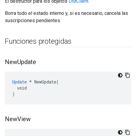
El destructor para los objetos
DMClient
.
Borra todo el estado interno y, si es necesario, cancela las
suscripciones pendientes.
Funciones protegidas
New
Update
Update
 * NewUpdate(

  void

)
New
View