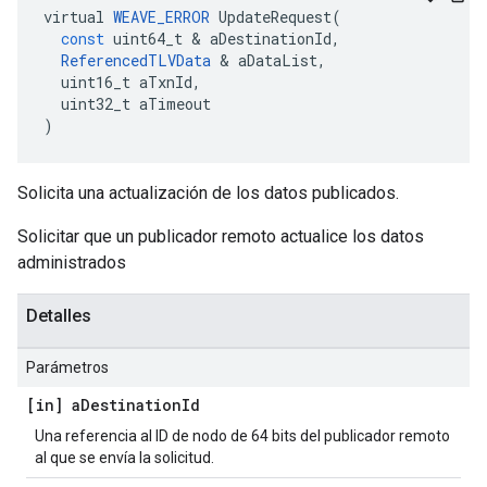
virtual
WEAVE_ERROR
UpdateRequest
(
const
uint64_t
&
aDestinationId
,
ReferencedTLVData
&
aDataList
,
uint16_t
aTxnId
,
uint32_t
aTimeout
)
Solicita una actualización de los datos publicados.
Solicitar que un publicador remoto actualice los datos
administrados
Detalles
Parámetros
[in] a
Destination
Id
Una referencia al ID de nodo de 64 bits del publicador remoto
al que se envía la solicitud.