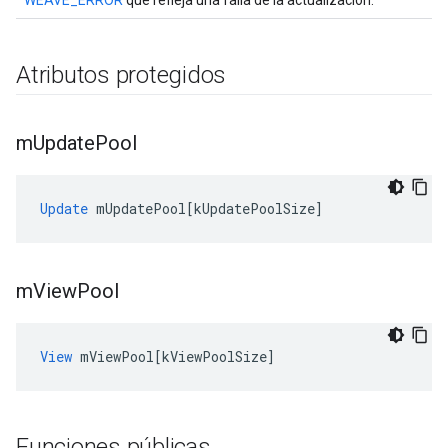
WEAVE_ERROR
que refleja una falla de la actualización.
Atributos protegidos
m
Update
Pool
Update
mUpdatePool
[
kUpdatePoolSize
]
m
View
Pool
View
mViewPool
[
kViewPoolSize
]
Funciones públicas