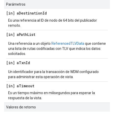
Parámetros
[in] a
Destination
Id
Es una referencia al ID de nodo de 64 bits del publicador
remoto.
[in] a
Path
List
Una referencia a un objeto
ReferencedTLVData
que contiene
una lista de rutas codificadas con TLV que indica los datos
solicitados.
[in] a
Txn
Id
Un identificador para la transacción de WDM configurado
para administrar esta operación de vista.
[in] a
Timeout
Es un tiempo máximo en milisegundos para esperar la
respuesta de la vista.
Valores de retorno