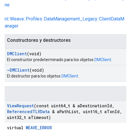
ne
nl::Weave::Profiles::DataManagement_Legacy::ClientDataM
anager
Constructores y destructores
DMClient
(void)
El constructor predeterminado para los objetos
DMClient
.
~DMClient
(void)
El destructor para los objetos
DMClient
.
View
Request
(const uint64
_
t & a
Destination
Id
,
Referenced
TLVData
& a
Path
List
,
uint16
_
t a
Txn
Id
,
uint32
_
t a
Timeout)
virtual
WEAVE_ERROR