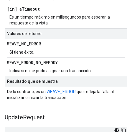
[in] a
Timeout
Es un tiempo máximo en milisegundos para esperar la
respuesta de la vista.
Valores de retorno
WEAVE
_
NO
_
ERROR
Si tiene éxito.
WEAVE
_
ERROR
_
NO
_
MEMORY
Indica si no se pudo asignar una transacción.
Resultado que se muestra
De lo contrario, es un
WEAVE_ERROR
que refleja la falla al
inicializar o iniciar la transacción.
Update
Request