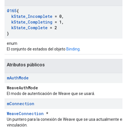
@165
{
k
State
_
Incomplete
= 0
,
k
State
_
Completing
= 1
,
k
State
_
Complete
= 2
}
enum
El conjunto de estados del objeto
Binding
.
Atributos públicos
m
Auth
Mode
WeaveAuthMode
El modo de autenticación de Weave que se usará.
m
Connection
WeaveConnection
*
Un puntero para la conexión de Weave que se usa actualmente en 
vinculación.