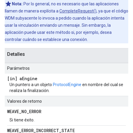
Nota:
Por lo general, no es necesario que las aplicaciones
llamen de manera explícita a
CompleteRequest()
, ya que el código
WDM subyacente lo invoca a pedido cuando la aplicación intenta
usar la vinculación enviando un mensaje. Sin embargo, la
aplicación puede usar este método si, por ejemplo, desea
controlar cuándo se establece una conexión.
Detalles
Parámetros
[in] a
Engine
Un puntero a un objeto
ProtocolEngine
en nombre del cual se
realiza la finalización.
Valores de retorno
WEAVE
_
NO
_
ERROR
Si tiene éxito.
WEAVE
_
ERROR
_
INCORRECT
_
STATE