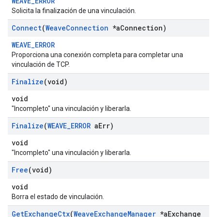
WEAVE_ERROR
Solicita la finalización de una vinculación.
Connect
(
Weave
Connection
*a
Connection)
WEAVE_ERROR
Proporciona una conexión completa para completar una
vinculación de TCP.
Finalize
(void)
void
"Incompleto" una vinculación y liberarla.
Finalize
(
WEAVE
_
ERROR
a
Err)
void
"Incompleto" una vinculación y liberarla.
Free
(void)
void
Borra el estado de vinculación.
Get
Exchange
Ctx
(
Weave
Exchange
Manager
*a
Exchange