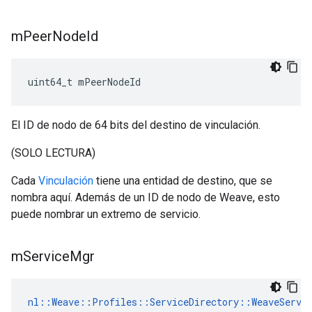
m
Peer
Node
Id
uint64_t mPeerNodeId
El ID de nodo de 64 bits del destino de vinculación.
(SOLO LECTURA)
Cada
Vinculación
tiene una entidad de destino, que se
nombra aquí. Además de un ID de nodo de Weave, esto
puede nombrar un extremo de servicio.
m
Service
Mgr
nl::Weave::Profiles::ServiceDirectory::WeaveServic