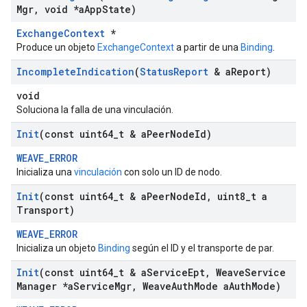
Mgr
,
void *a
App
State)
ExchangeContext
*
Produce un objeto
ExchangeContext
a partir de una
Binding
.
Incomplete
Indication
(
Status
Report
& a
Report)
void
Soluciona la falla de una vinculación.
Init
(const uint64
_
t & a
Peer
Node
Id)
WEAVE_ERROR
Inicializa una
vinculación
con solo un ID de nodo.
Init
(const uint64
_
t & a
Peer
Node
Id
,
uint8
_
t a
Transport)
WEAVE_ERROR
Inicializa un objeto
Binding
según el ID y el transporte de par.
Init
(const uint64
_
t & a
Service
Ept
,
Weave
Service
Manager *a
Service
Mgr
,
Weave
Auth
Mode a
Auth
Mode)