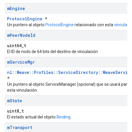
m
Engine
ProtocolEngine
*
Un puntero al objeto
ProtocolEngine
relacionado con esta
vinculaci
m
Peer
Node
Id
uint64_t
El ID de nodo de 64 bits del destino de vinculación.
m
Service
Mgr
nl::Weave::Profiles::ServiceDirectory::WeaveServic
*
Un puntero al objeto ServiceManager (opcional) que se usará para
esta vinculación.
m
State
uint8_t
El estado actual del objeto
Binding
.
m
Transport