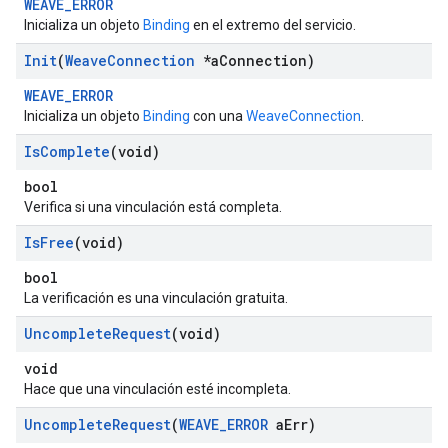
WEAVE_ERROR
Inicializa un objeto
Binding
en el extremo del servicio.
Init
(
Weave
Connection
*a
Connection)
WEAVE_ERROR
Inicializa un objeto
Binding
con una
WeaveConnection
.
Is
Complete
(void)
bool
Verifica si una vinculación está completa.
Is
Free
(void)
bool
La verificación es una vinculación gratuita.
Uncomplete
Request
(void)
void
Hace que una vinculación esté incompleta.
Uncomplete
Request
(
WEAVE
_
ERROR
a
Err)