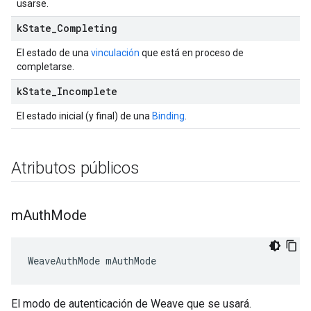
usarse.
k
State
_
Completing
El estado de una
vinculación
que está en proceso de
completarse.
k
State
_
Incomplete
El estado inicial (y final) de una
Binding
.
Atributos públicos
m
Auth
Mode
WeaveAuthMode mAuthMode
El modo de autenticación de Weave que se usará.