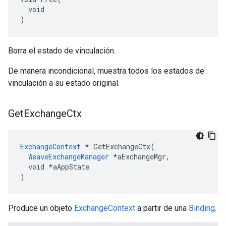
  void

)
Borra el estado de vinculación.
De manera incondicional, muestra todos los estados de
vinculación a su estado original.
Get
Exchange
Ctx
ExchangeContext
 * GetExchangeCtx(

WeaveExchangeManager
 *aExchangeMgr,

  void *aAppState

)
Produce un objeto
ExchangeContext
a partir de una
Binding
.