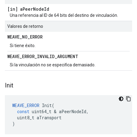
[in] a
Peer
Node
Id
Una referencia al ID de 64 bits del destino de vinculación.
Valores de retorno
WEAVE
_
NO
_
ERROR
Si tiene éxito.
WEAVE
_
ERROR
_
INVALID
_
ARGUMENT
Si la vinculación no se especifica demasiado.
Init
WEAVE_ERROR
Init
(
const
uint64_t
&
aPeerNodeId
,
uint8_t
aTransport
)