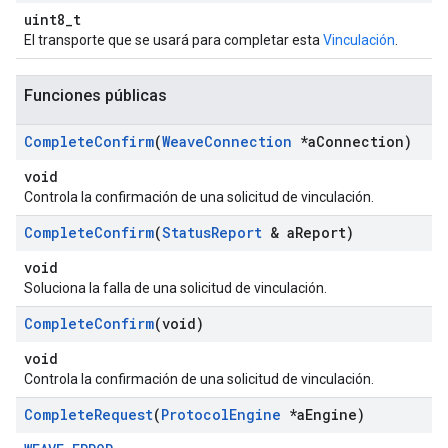
uint8_t
El transporte que se usará para completar esta
Vinculación
.
Funciones públicas
Complete
Confirm
(
Weave
Connection
*a
Connection)
void
Controla la confirmación de una solicitud de vinculación.
Complete
Confirm
(
Status
Report
& a
Report)
void
Soluciona la falla de una solicitud de vinculación.
Complete
Confirm
(void)
void
Controla la confirmación de una solicitud de vinculación.
Complete
Request
(
Protocol
Engine
*a
Engine)