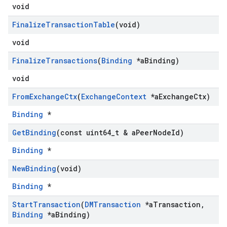
void
Finalize
Transaction
Table
(void)
void
Finalize
Transactions
(
Binding
*a
Binding)
void
From
Exchange
Ctx
(
Exchange
Context
*a
Exchange
Ctx)
Binding
*
Get
Binding
(const uint64
_
t & a
Peer
Node
Id)
Binding
*
New
Binding
(void)
Binding
*
Start
Transaction
(
DMTransaction
*a
Transaction
,
Binding
*a
Binding)