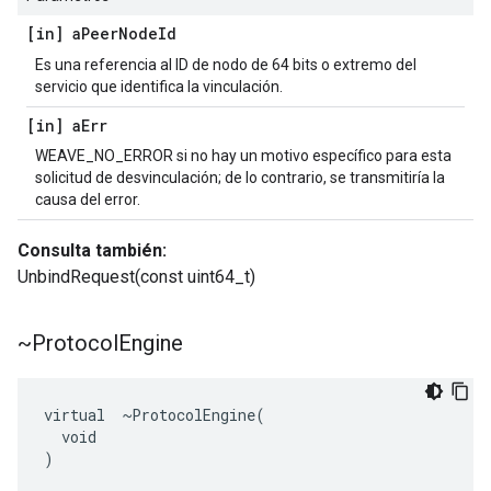
[in] a
Peer
Node
Id
Es una referencia al ID de nodo de 64 bits o extremo del
servicio que identifica la vinculación.
[in] a
Err
WEAVE_NO_ERROR si no hay un motivo específico para esta
solicitud de desvinculación; de lo contrario, se transmitiría la
causa del error.
Consulta también:
UnbindRequest(const uint64_t)
~Protocol
Engine
virtual  ~ProtocolEngine(

  void

)