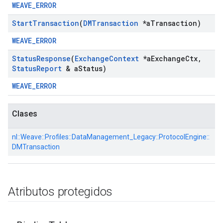
WEAVE_ERROR
Start
Transaction
(
DMTransaction
*a
Transaction)
WEAVE_ERROR
Status
Response
(
Exchange
Context
*a
Exchange
Ctx
,
Status
Report
& a
Status)
WEAVE_ERROR
Clases
nl::
Weave::
Profiles::
DataManagement_Legacy::
ProtocolEngine::
DMTransaction
Atributos protegidos