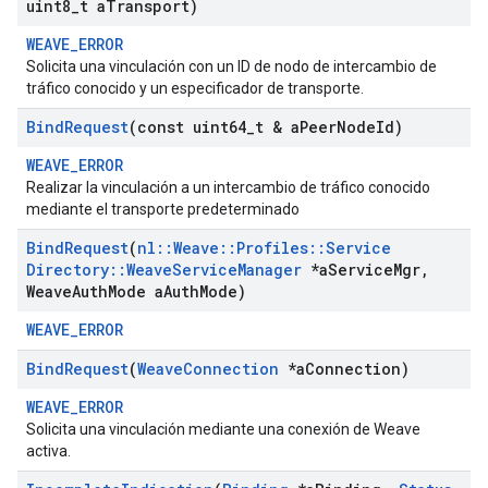
uint8
_
t a
Transport)
WEAVE_ERROR
Solicita una vinculación con un ID de nodo de intercambio de
tráfico conocido y un especificador de transporte.
Bind
Request
(const uint64
_
t & a
Peer
Node
Id)
WEAVE_ERROR
Realizar la vinculación a un intercambio de tráfico conocido
mediante el transporte predeterminado
Bind
Request
(
nl
::
Weave
::
Profiles
::
Service
Directory
::
Weave
Service
Manager
*a
Service
Mgr
,
Weave
Auth
Mode a
Auth
Mode)
WEAVE_ERROR
Bind
Request
(
Weave
Connection
*a
Connection)
WEAVE_ERROR
Solicita una vinculación mediante una conexión de Weave
activa.