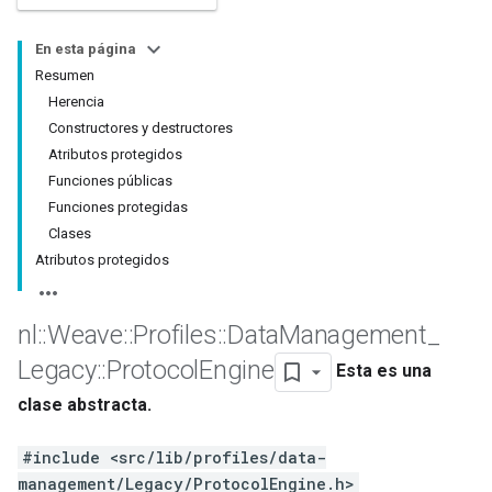
En esta página
Resumen
Herencia
Constructores y destructores
Atributos protegidos
Funciones públicas
Funciones protegidas
Clases
Atributos protegidos
nl
::
Weave
::
Profiles
::
Data
Management
_
Legacy
::
Protocol
Engine
Esta es una
clase abstracta.
#include <src/lib/profiles/data-
management/Legacy/ProtocolEngine.h>