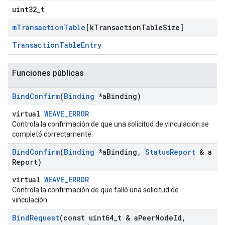
uint32_t
m
Transaction
Table
[k
Transaction
Table
Size]
TransactionTableEntry
Funciones públicas
Bind
Confirm
(
Binding
*a
Binding)
virtual
WEAVE_ERROR
Controla la confirmación de que una solicitud de vinculación se
completó correctamente.
Bind
Confirm
(
Binding
*a
Binding
,
Status
Report
& a
Report)
virtual
WEAVE_ERROR
Controla la confirmación de que falló una solicitud de
vinculación.
Bind
Request
(const uint64
_
t & a
Peer
Node
Id
,