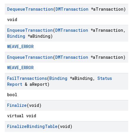
Dequeue
Transaction
(
DMTransaction
*a
Transaction)
void
Enqueue
Transaction
(
DMTransaction
*a
Transaction
,
Binding
*a
Binding)
WEAVE_ERROR
Enqueue
Transaction
(
DMTransaction
*a
Transaction)
WEAVE_ERROR
Fail
Transactions
(
Binding
*a
Binding
,
Status
Report
& a
Report)
bool
Finalize
(void)
virtual void
Finalize
Binding
Table
(void)