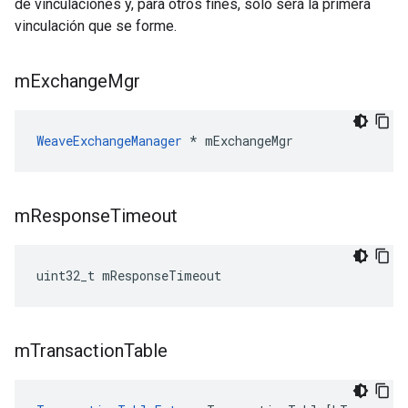
de vinculaciones y, para otros fines, solo será la primera
vinculación que se forme.
m
Exchange
Mgr
WeaveExchangeManager
 * mExchangeMgr
m
Response
Timeout
uint32_t mResponseTimeout
m
Transaction
Table