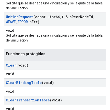
Solicita que se deshaga una vinculación y se la quite de la tabla
de vinculación.
Unbind
Request
(const uint64
_
t & a
Peer
Node
Id
,
WEAVE
_
ERROR
a
Err)
void
Solicita que se deshaga una vinculación y se la quite de la tabla
de vinculación.
Funciones protegidas
Clear
(void)
void
Clear
Binding
Table
(void)
void
Clear
Transaction
Table
(void)
void