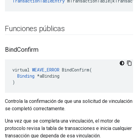
TransactionTableEntry
mTransactionTable
[
kTransacti
Funciones públicas
Bind
Confirm
virtual 
WEAVE_ERROR
 BindConfirm(

Binding
 *aBinding

)
Controla la confirmación de que una solicitud de vinculación
se completó correctamente.
Una vez que se completa una vinculación, el motor de
protocolo revisa la tabla de transacciones e inicia cualquier
transacción que dependa de esa vinculación.