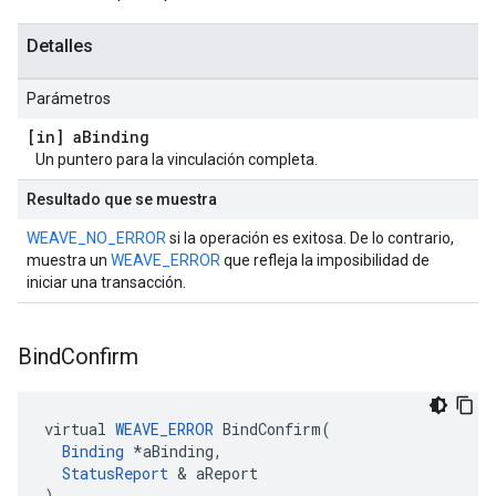
Detalles
Parámetros
[in] a
Binding
Un puntero para la vinculación completa.
Resultado que se muestra
WEAVE_NO_ERROR
si la operación es exitosa. De lo contrario,
muestra un
WEAVE_ERROR
que refleja la imposibilidad de
iniciar una transacción.
Bind
Confirm
virtual 
WEAVE_ERROR
 BindConfirm(

Binding
 *aBinding,

StatusReport
 & aReport

)