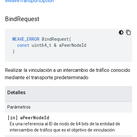
WeaveTransportOption
Bind
Request
WEAVE_ERROR
BindRequest
(
const
uint64_t
&
aPeerNodeId
)
Realizar la vinculación a un intercambio de tráfico conocido
mediante el transporte predeterminado
Detalles
Parámetros
[in] a
Peer
Node
Id
Es una referencia al ID de nodo de 64 bits de la entidad de
intercambio de tráfico que es el objetivo de vinculación.