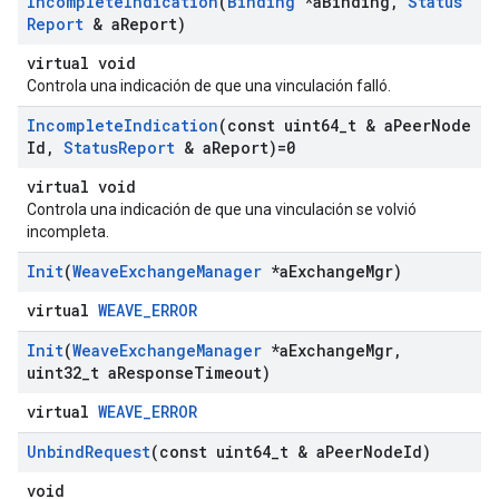
Incomplete
Indication
(
Binding
*a
Binding
,
Status
Report
& a
Report)
virtual void
Controla una indicación de que una vinculación falló.
Incomplete
Indication
(const uint64
_
t & a
Peer
Node
Id
,
Status
Report
& a
Report)=0
virtual void
Controla una indicación de que una vinculación se volvió
incompleta.
Init
(
Weave
Exchange
Manager
*a
Exchange
Mgr)
virtual
WEAVE_ERROR
Init
(
Weave
Exchange
Manager
*a
Exchange
Mgr
,
uint32
_
t a
Response
Timeout)
virtual
WEAVE_ERROR
Unbind
Request
(const uint64
_
t & a
Peer
Node
Id)
void