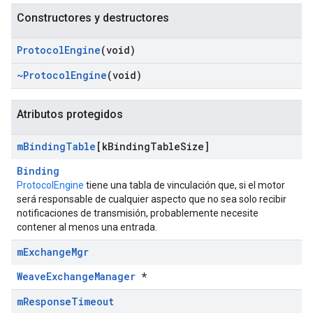
Constructores y destructores
Protocol
Engine
(void)
~Protocol
Engine
(void)
Atributos protegidos
m
Binding
Table
[k
Binding
Table
Size]
Binding
ProtocolEngine
tiene una tabla de vinculación que, si el motor
será responsable de cualquier aspecto que no sea solo recibir
notificaciones de transmisión, probablemente necesite
contener al menos una entrada.
m
Exchange
Mgr
WeaveExchangeManager
*
m
Response
Timeout