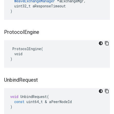
WeaveExchangeManager
 *aExchangeMgr,

  uint32_t aResponseTimeout

)
Protocol
Engine
 ProtocolEngine(

  void

)
Unbind
Request
void
UnbindRequest
(
const
uint64_t
&
aPeerNodeId
)