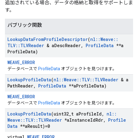
追加されている場合、データの格納と取得をサポートしま
す。
パブリック関数
Lookup
Data
From
Profile
Descriptor
(
nl
::
Weave
::
TLV
::
TLVReader
& a
Desc
Reader
,
Profile
Data
**a
Profile
Data)
WEAVE_ERROR
データベースで
ProfileData
オブジェクトを見つけます。
Lookup
Profile
Data
(
nl
::
Weave
::
TLV
::
TLVReader
& a
Path
Reader
,
Profile
Data
**a
Profile
Data)
WEAVE_ERROR
データベースで
ProfileData
オブジェクトを見つけます。
Lookup
Profile
Data
(uint32
_
t a
Profile
Id
,
nl
::
Weave
::
TLV
::
TLVReader
*a
Instance
Id
Rdr
,
Profile
Data
**a
Result)=0
virtual
WEAVE_ERROR