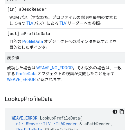
[in] a
Desc
Reader
WDM パス（すなわち、プロファイルの説明を最初の要素と
して持つ
TLV
パス）にある
TLV
リーダーへの参照。
[out] a
Profile
Data
目的の
ProfileData
オブジェクトへのポインタを返すことを
目的としたポインタ。
戻り値
成功した場合は
WEAVE_NO_ERROR
。それ以外の場合は、一致
する
ProfileData
オブジェクトの検索が失敗したことを示す
WEAVE_ERROR
が返されます。
Lookup
Profile
Data
WEAVE_ERROR
 LookupProfileData(

nl::Weave::TLV::TLVReader
 & aPathReader,

ProfileData
 **aProfileData
