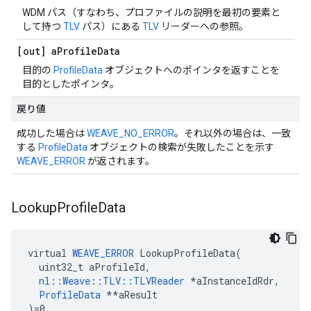
WDM パス（すなわち、プロファイルの説明を最初の要素と
して持つ
TLV
パス）にある
TLV
リーダーへの参照。
[out] a
Profile
Data
目的の
ProfileData
オブジェクトへのポインタを返すことを
目的としたポインタ。
戻り値
成功した場合は
WEAVE_NO_ERROR
。それ以外の場合は、一致
する
ProfileData
オブジェクトの検索が失敗したことを示す
WEAVE_ERROR
が返されます。
Lookup
Profile
Data
virtual 
WEAVE_ERROR
 LookupProfileData(

  uint32_t aProfileId,

nl::Weave::TLV::TLVReader
*aInstanceIdRdr,
ProfileData
 *
*aResult

)=0