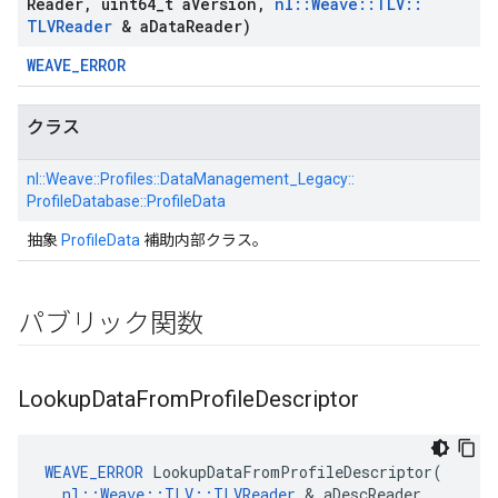
Reader
,
uint64
_
t a
Version
,
nl
::
Weave
::
TLV
::
TLVReader
& a
Data
Reader)
WEAVE_ERROR
クラス
nl::
Weave::
Profiles::
DataManagement_Legacy::
ProfileDatabase::
ProfileData
抽象
ProfileData
補助内部クラス。
パブリック関数
Lookup
Data
From
Profile
Descriptor
WEAVE_ERROR
 LookupDataFromProfileDescriptor(

nl::Weave::TLV::TLVReader
 & aDescReader,
