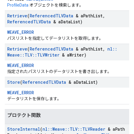
ProfileData
オブジェクトを検索します。
Retrieve
(
Referenced
TLVData
& a
Path
List
,
Referenced
TLVData
& a
Data
List)
WEAVE_ERROR
パスリストを指定してデータリストを取得します。
Retrieve
(
Referenced
TLVData
& a
Path
List
,
nl
::
Weave
::
TLV
::
TLVWriter
& a
Writer)
WEAVE_ERROR
指定されたパスリストのデータリストを書き出します。
Store
(
Referenced
TLVData
& a
Data
List)
WEAVE_ERROR
データリストを保存します。
プロテクト関数
Store
Internal
(
nl
::
Weave
::
TLV
::
TLVReader
& a
Path