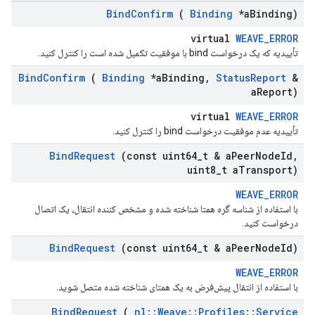
Bind
Confirm
(
Binding
*a
Binding)
virtual
WEAVE_ERROR
تأییدیه که یک درخواست bind با موفقیت تکمیل شده است را کنترل کنید.
Bind
Confirm
(
Binding
*a
Binding
,
Status
Report
&
a
Report)
virtual
WEAVE_ERROR
تأییدیه عدم موفقیت درخواست bind را کنترل کنید.
Bind
Request
(const uint64
_
t & a
Peer
Node
Id
,
uint8
_
t a
Transport)
WEAVE_ERROR
با استفاده از شناسه گره همتا شناخته شده و مشخص کننده انتقال، یک اتصال
درخواست کنید.
Bind
Request
(const uint64
_
t & a
Peer
Node
Id)
WEAVE_ERROR
با استفاده از انتقال پیش‌فرض به یک همتای شناخته شده متصل شوید.
Bind
Request
(
nl
::
Weave
::
Profiles
::
Service