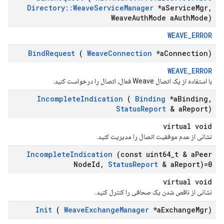
Directory
::
Weave
Service
Manager
*a
Service
Mgr
,
Weave
Auth
Mode a
Auth
Mode)
WEAVE_ERROR
Bind
Request
(
Weave
Connection
*a
Connection)
WEAVE_ERROR
با استفاده از یک اتصال Weave فعال، اتصال را درخواست کنید.
Incomplete
Indication
(
Binding
*a
Binding
,
Status
Report
& a
Report)
virtual void
نشانی از عدم موفقیت اتصال را مدیریت کنید.
Incomplete
Indication
(const uint64
_
t & a
Peer
Node
Id
,
Status
Report
& a
Report)=0
virtual void
نشانی از ناقص شدن یک صحافی را کنترل کنید.
Init
(
Weave
Exchange
Manager
*a
Exchange
Mgr)