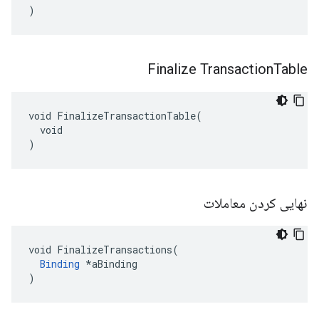
)
Finalize Transaction
Table
void FinalizeTransactionTable(

  void

)
نهایی کردن معاملات
void FinalizeTransactions(

Binding
 *aBinding

)