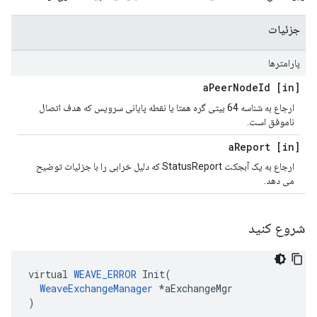
جزئیات
پارامترها
Peer
Node
Id
[in] a
ارجاع به شناسه 64 بیتی گره همتا یا نقطه پایانی سرویس که هدف اتصال
ناموفق است.
Report
[in] a
ارجاع به یک آبجکت StatusReport که دلیل خرابی را با جزئیات توضیح
می دهد.
شروع کنید
virtual 
WEAVE_ERROR
 Init(

WeaveExchangeManager
 *aExchangeMgr

)