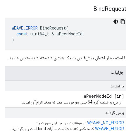
Bind
Request
WEAVE_ERROR
BindRequest
(
const
uint64_t
&
aPeerNodeId
)
با استفاده از انتقال پیش‌فرض به یک همتای شناخته شده متصل شوید.
جزئیات
پارامترها
Peer
Node
Id
[in] a
ارجاع به شناسه گره 64 بیتی موجودیت همتا که هدف الزام آور است.
برمی گرداند
WEAVE_NO_ERROR
در موفقیت. در غیر این صورت یک
WEAVE_ERROR
که منعکس کننده شکست عملیات bind است را برگردانید.