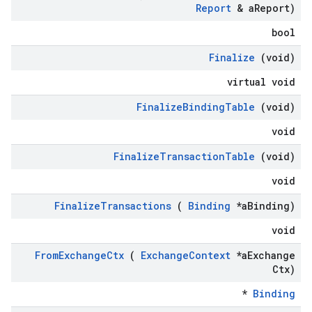
Report
& a
Report)
bool
Finalize
(void)
virtual void
Finalize
Binding
Table
(void)
void
Finalize
Transaction
Table
(void)
void
Finalize
Transactions
(
Binding
*a
Binding)
void
From
Exchange
Ctx
(
Exchange
Context
*a
Exchange
Ctx)
*
Binding