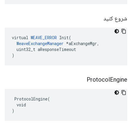
شروع کنید
virtual 
WEAVE_ERROR
 Init(

WeaveExchangeManager
 *aExchangeMgr,

  uint32_t aResponseTimeout

)
Protocol
Engine
 ProtocolEngine(

  void

)