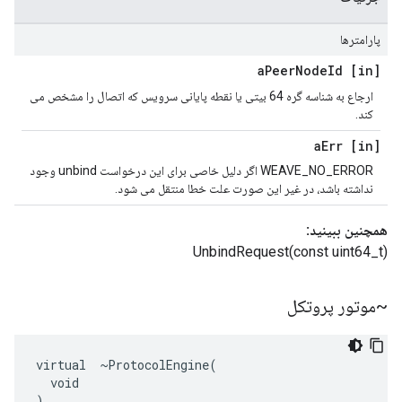
پارامترها
Peer
Node
Id
[in] a
ارجاع به شناسه گره 64 بیتی یا نقطه پایانی سرویس که اتصال را مشخص می
کند.
Err
[in] a
WEAVE_NO_ERROR اگر دلیل خاصی برای این درخواست unbind وجود
نداشته باشد، در غیر این صورت علت خطا منتقل می شود.
همچنین ببینید:
UnbindRequest(const uint64_t)
~موتور پروتکل
virtual  ~ProtocolEngine(

  void

)