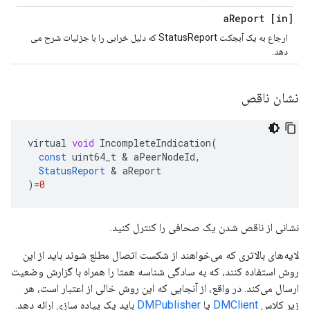
Report
[in] a
ارجاع به یک آبجکت StatusReport که دلیل خرابی را با جزئیات شرح می
دهد.
نشان ناقص
virtual
void
IncompleteIndication
(
const
uint64_t
&
aPeerNodeId
,
StatusReport
&
aReport
)
=
0
نشانی از ناقص شدن یک صحافی را کنترل کنید.
لایه‌های بالاتری که می‌خواهند از شکست اتصال مطلع شوند باید از این
روش استفاده کنند، که به سادگی شناسه همتا را همراه با گزارش وضعیت
ارسال می‌کند. در واقع، از آنجایی که این روش خالی از اعتبار است، هر
زیر کلاس
DMClient
یا
DMPublisher
باید یک پیاده سازی ارائه دهد.