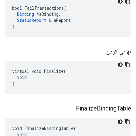
bool FailTransactions(

Binding
 *aBinding,

StatusReport
 & aReport

)
نهایی کردن
virtual void Finalize(

  void

)
Finalize
Binding
Table
void FinalizeBindingTable(

  void
