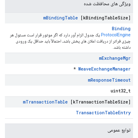
ویژگی های محافظت شده
m
Binding
Table
[k
Binding
Table
Size]
Binding
ProtocolEngine
یک جدول الزام آور دارد که اگر موتور قرار است مسئول هر
چیزی فراتر از دریافت اعلان های پخش باشد، احتمالاً باید حداقل یک ورودی
داشته باشد.
m
Exchange
Mgr
*
WeaveExchangeManager
m
Response
Timeout
uint32_t
m
Transaction
Table
[k
Transaction
Table
Size]
TransactionTableEntry
توابع عمومی