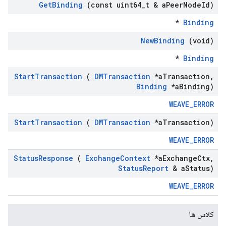
Get
Binding
(const uint64
_
t & a
Peer
Node
Id)
*
Binding
New
Binding
(void)
*
Binding
Start
Transaction
(
DMTransaction
*a
Transaction
,
Binding
*a
Binding)
WEAVE_ERROR
Start
Transaction
(
DMTransaction
*a
Transaction)
WEAVE_ERROR
Status
Response
(
Exchange
Context
*a
Exchange
Ctx
,
Status
Report
& a
Status)
WEAVE_ERROR
کلاس ها