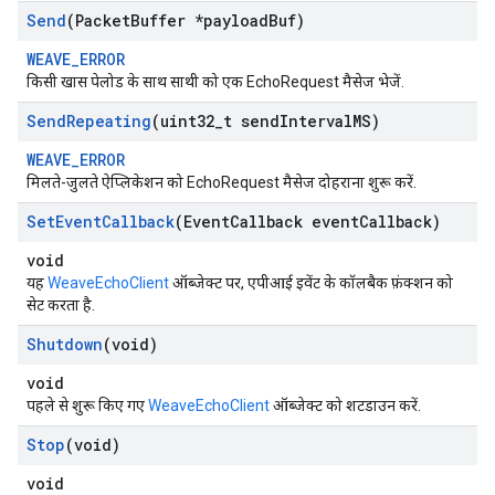
Send
(Packet
Buffer *payload
Buf)
WEAVE_ERROR
किसी खास पेलोड के साथ साथी को एक EchoRequest मैसेज भेजें.
Send
Repeating
(uint32
_
t send
Interval
MS)
WEAVE_ERROR
मिलते-जुलते ऐप्लिकेशन को EchoRequest मैसेज दोहराना शुरू करें.
Set
Event
Callback
(Event
Callback event
Callback)
void
यह
WeaveEchoClient
ऑब्जेक्ट पर, एपीआई इवेंट के कॉलबैक फ़ंक्शन को
सेट करता है.
Shutdown
(void)
void
पहले से शुरू किए गए
WeaveEchoClient
ऑब्जेक्ट को शटडाउन करें.
Stop
(void)
void