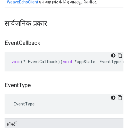
WeaveEchoClient
एपीआई इवेंट के लिए आउटपुट पैरामीटर.
सार्वजनिक प्रकार
Event
Callback
void
(
*
EventCallback
)(
void
*
appState
,
EventType
ev
Event
Type
 EventType
प्रॉपर्टी