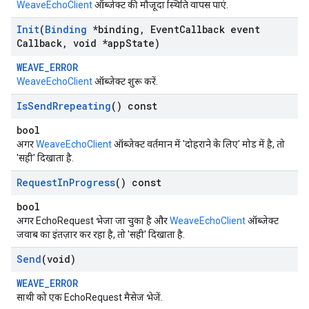
WeaveEchoClient
ऑब्जेक्ट की मौजूदा स्थिति वापस पाएं.
Init
(
Binding
*binding
,
Event
Callback event
Callback
,
void *app
State)
WEAVE_ERROR
WeaveEchoClient
ऑब्जेक्ट शुरू करें.
Is
Send
Rrepeating
() const
bool
अगर
WeaveEchoClient
ऑब्जेक्ट वर्तमान में 'दोहराने के लिए' मोड में है, तो
'सही' दिखाता है.
Request
In
Progress
() const
bool
अगर EchoRequest भेजा जा चुका है और
WeaveEchoClient
ऑब्जेक्ट
जवाब का इंतज़ार कर रहा है, तो 'सही' दिखाता है.
Send
(void)
WEAVE_ERROR
साथी को एक EchoRequest मैसेज भेजें.