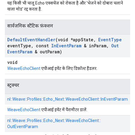
यह किसी भी चालू Echo एक्सचेंज को रोकता है और 'भेजने को दोबारा चलाने
वाला मोड' रद्द करता है.
सार्वजनिक स्टैटिक फ़ंक्शन
Default
Event
Handler
(void *app
State
,
Event
Type
event
Type
,
const
In
Event
Param
& in
Param
,
Out
Event
Param
& out
Param)
void
WeaveEchoClient
एपीआई इवेंट के लिए डिफ़ॉल्ट हैंडलर.
स्ट्रक्चर
nl::
Weave::
Profiles::
Echo_Next::
WeaveEchoClient::
InEventParam
WeaveEchoClient
एपीआई इवेंट में पैरामीटर डालें.
nl::
Weave::
Profiles::
Echo_Next::
WeaveEchoClient::
OutEventParam