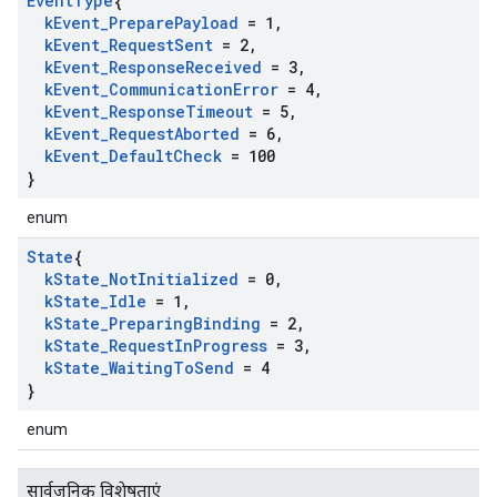
Event
Type
{
k
Event
_
Prepare
Payload
= 1
,
k
Event
_
Request
Sent
= 2
,
k
Event
_
Response
Received
= 3
,
k
Event
_
Communication
Error
= 4
,
k
Event
_
Response
Timeout
= 5
,
k
Event
_
Request
Aborted
= 6
,
k
Event
_
Default
Check
= 100
}
enum
State
{
k
State
_
Not
Initialized
= 0
,
k
State
_
Idle
= 1
,
k
State
_
Preparing
Binding
= 2
,
k
State
_
Request
In
Progress
= 3
,
k
State
_
Waiting
To
Send
= 4
}
enum
सार्वजनिक विशेषताएं