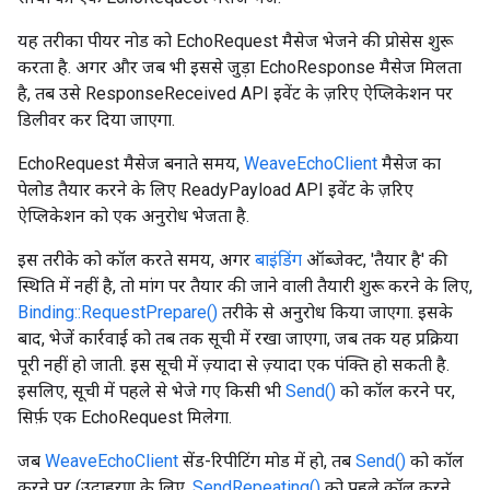
यह तरीका पीयर नोड को EchoRequest मैसेज भेजने की प्रोसेस शुरू
करता है. अगर और जब भी इससे जुड़ा EchoResponse मैसेज मिलता
है, तब उसे ResponseReceived API इवेंट के ज़रिए ऐप्लिकेशन पर
डिलीवर कर दिया जाएगा.
EchoRequest मैसेज बनाते समय,
WeaveEchoClient
मैसेज का
पेलोड तैयार करने के लिए ReadyPayload API इवेंट के ज़रिए
ऐप्लिकेशन को एक अनुरोध भेजता है.
इस तरीके को कॉल करते समय, अगर
बाइंडिंग
ऑब्जेक्ट, 'तैयार है' की
स्थिति में नहीं है, तो मांग पर तैयार की जाने वाली तैयारी शुरू करने के लिए,
Binding::RequestPrepare()
तरीके से अनुरोध किया जाएगा. इसके
बाद, भेजें कार्रवाई को तब तक सूची में रखा जाएगा, जब तक यह प्रक्रिया
पूरी नहीं हो जाती. इस सूची में ज़्यादा से ज़्यादा एक पंक्ति हो सकती है.
इसलिए, सूची में पहले से भेजे गए किसी भी
Send()
को कॉल करने पर,
सिर्फ़ एक EchoRequest मिलेगा.
जब
WeaveEchoClient
सेंड-रिपीटिंग मोड में हो, तब
Send()
को कॉल
करने पर (उदाहरण के लिए,
SendRepeating()
को पहले कॉल करने