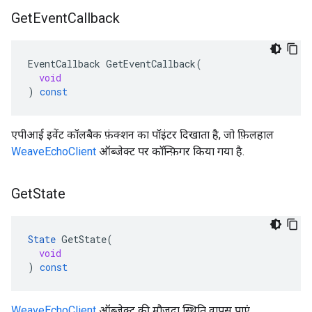
Get
Event
Callback
EventCallback
GetEventCallback
(
void
)
const
एपीआई इवेंट कॉलबैक फ़ंक्शन का पॉइंटर दिखाता है, जो फ़िलहाल
WeaveEchoClient
ऑब्जेक्ट पर कॉन्फ़िगर किया गया है.
Get
State
State
GetState
(
void
)
const
WeaveEchoClient
ऑब्जेक्ट की मौजूदा स्थिति वापस पाएं.