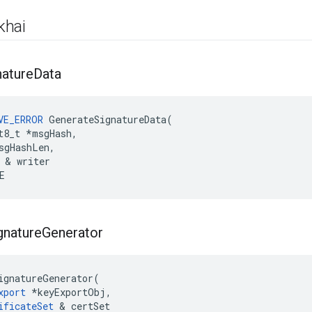
khai
nature
Data
VE_ERROR
GenerateSignatureData
(
t8_t
*
msgHash
,
sgHashLen
,
&
writer
E
gnature
Generator
ignatureGenerator(

xport
 *keyExportObj,

ificateSet
 & certSet
