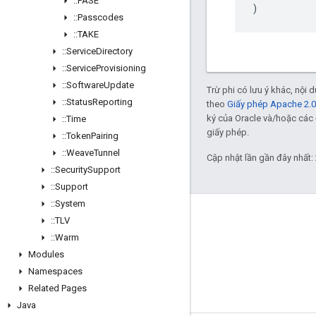
::
PASE
)
::
Passcodes
::
TAKE
::
Service
Directory
::
Service
Provisioning
::
Software
Update
Trừ phi có lưu ý khác, nội
::
Status
Reporting
theo
Giấy phép Apache 2.0
ký của Oracle và/hoặc các 
::
Time
giấy phép.
::
Token
Pairing
::
Weave
Tunnel
Cập nhật lần gần đây nhất:
::
Security
Support
::
Support
::
System
GitHub
::
TLV
::
Warm
OpenWeave
Modules
Happy
Namespaces
OpenThread
Related Pages
Java