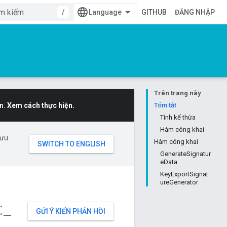
/
GITHUB
ĐĂNG NHẬP
Trên trang này
n.
Xem cách thực hiện.
Tóm tắt
Tính kế thừa
Hàm công khai
 ưu
Hàm công khai
GenerateSignatur
eData
KeyExportSignat
ureGenerator
:
_
GỬI Ý KIẾN PHẢN HỒI