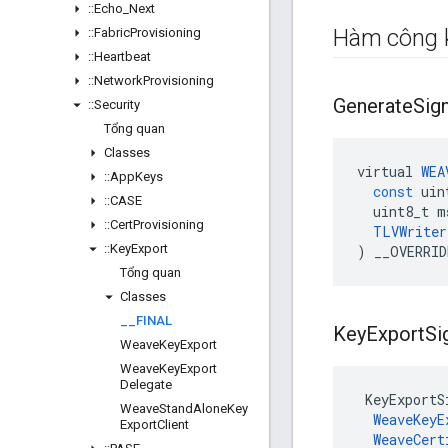
::
Echo
_
Next
Hàm công 
::
Fabric
Provisioning
::
Heartbeat
::
Network
Provisioning
Generate
Sig
::
Security
Tổng quan
Classes
virtual
WEA
::
App
Keys
const
uin
::
CASE
uint8_t
m
::
Cert
Provisioning
TLVWriter
::
Key
Export
)
__OVERRID
Tổng quan
Classes
_
_
FINAL
Key
Export
Si
Weave
Key
Export
Weave
Key
Export
Delegate
 KeyExportS
Weave
Stand
Alone
Key
WeaveKeyE
Export
Client
WeaveCert