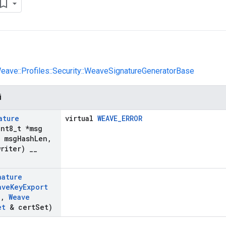
Weave::Profiles::Security::WeaveSignatureGeneratorBase
i
ature
virtual
WEAVE_ERROR
int8
_
t *msg
t msg
Hash
Len
,
riter)
_
_
nature
ave
Key
Export
j
,
Weave
et
& cert
Set)