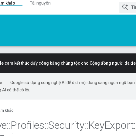
am khảo
Tài nguyên
e cam kết thúc đẩy công bằng chủng tộc cho Cộng đồng người da đe
Google sử dụng công nghệ AI để dịch nội dung sang ngôn ngữ bạn
 AI có thể có lỗi.
am khảo
ve
::
Profiles
::
Security
::
Key
Export
: