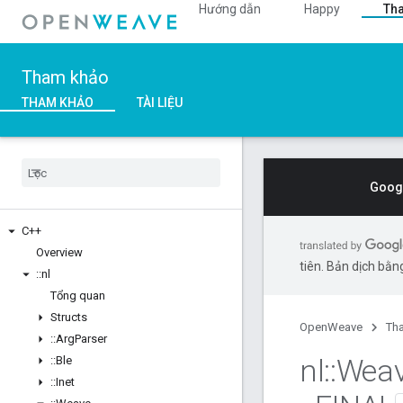
Hướng dẫn
Happy
Th
Tham khảo
THAM KHẢO
TÀI LIỆU
Googl
C++
Overview
tiên. Bản dịch bằng
::
nl
Tổng quan
Structs
OpenWeave
Th
::
Arg
Parser
nl
::
Wea
::
Ble
::
Inet