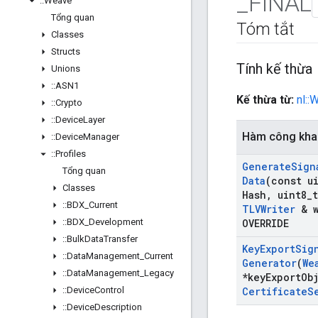
_
FINAL
::
Weave
Tổng quan
Tóm tắt
Classes
Structs
Tính kế thừa
Unions
::
ASN1
Kế thừa từ:
nl::
::
Crypto
::
Device
Layer
Hàm công kha
::
Device
Manager
::
Profiles
Generate
Sign
Tổng quan
Data
(const u
Classes
Hash
,
uint8
_
::
BDX
_
Current
TLVWriter
& w
::
BDX
_
Development
OVERRIDE
::
Bulk
Data
Transfer
Key
Export
Sig
::
Data
Management
_
Current
Generator
(
We
::
Data
Management
_
Legacy
*key
Export
Ob
::
Device
Control
Certificate
S
::
Device
Description